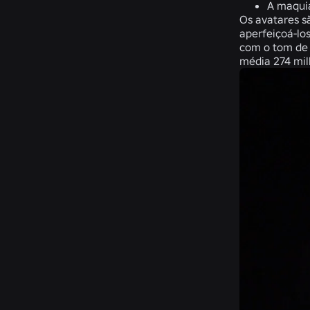
A maquia
Os avatares s
aperfeiçoá-lo
com o tom de 
média 274 mil