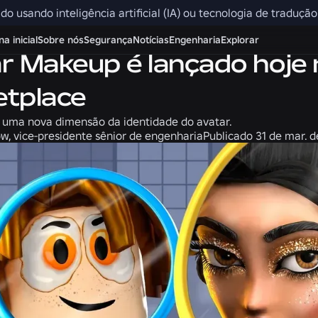
ido usando inteligência artificial (IA) ou tecnologia de traduçã
Produto
a inicial
Sobre nós
Segurança
Notícias
Engenharia
Explorar
r Makeup é lançado hoje 
tplace
uma nova dimensão da identidade do avatar.
w, vice-presidente sênior de engenharia
Publicado
31 de mar. 