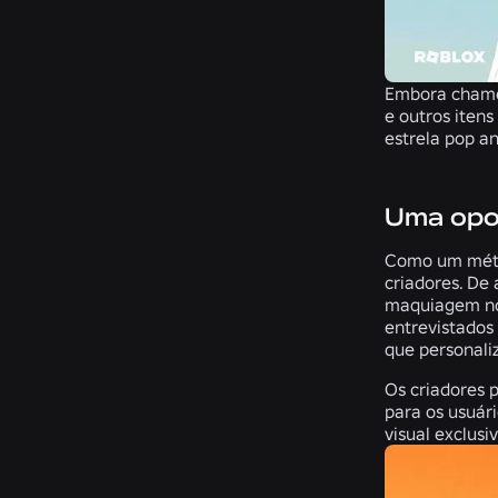
Embora chamem
e outros iten
estrela pop a
Uma opo
Como um méto
criadores. De
maquiagem no
entrevistados
que personali
Os criadores 
para os usuár
visual exclus