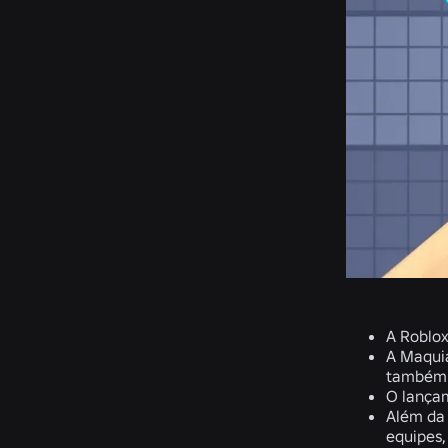
A Roblox
A Maquia
também 
O lançam
Além da 
equipes,