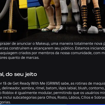
 prazer de anunciar o Makeup, uma maneira totalmente nova p
arcas construírem e alcançarem seu público. Estamos inician
maquiagem criados por membros da nossa comunidade, com mai
dores quanto de marcas.
l, do seu jeito
 fã de Get Ready With Me (GRWM) sabe, as rotinas de maqui
, delineador, sombra, rímel, batom, lápis labial, blush, contorno
Roblox é igualmente modular, permitindo que os usuários mis
Ela inclui subcategorias para Olhos, Rosto, Lábios, Cílios e 
gorias.