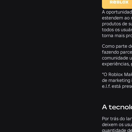
A oportunida
estendem ao m
produtos de s
todos os usuá
torna mais pr
Como parte des
fazendo parce
comunidade um
experiências,
“O Roblox Mak
de marketing i
e.l.f. está p
A tecnol
Por trás do l
deixem os usuá
quantidade de