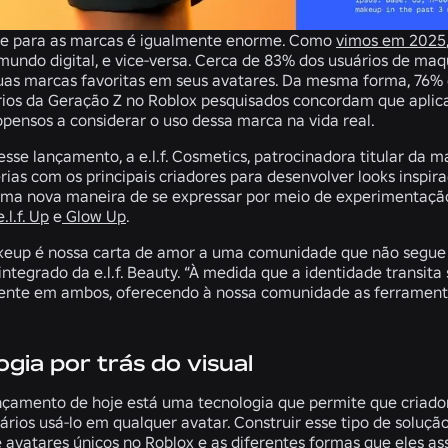
de para as marcas é igualmente enorme. Como
vimos em 2025
undo digital, e vice-versa. Cerca de 83% dos usuários de ma
uas marcas favoritas em seus avatares. Da mesma forma, 76%
rios da Geração Z no Roblox pesquisados concordam que apli
opensos a considerar o uso dessa marca na vida real.
se lançamento, a e.l.f. Cosmetics, patrocinadora titular da ma
rias com os principais criadores para desenvolver looks inspi
a nova maneira de se expressar por meio de experimentação 
e.l.f. Up
e
Glow Up
.
eup é nossa carta de amor a uma comunidade que não segue a cu
ntegrado da e.l.f. Beauty. “À medida que a identidade transita 
resente em ambos, oferecendo à nossa comunidade as ferrament
ogia por trás do visual
ançamento de hoje está uma tecnologia que permite que criado
rios usá-lo em qualquer avatar. Construir esse tipo de solução
 avatares únicos no Roblox e as diferentes formas que eles 