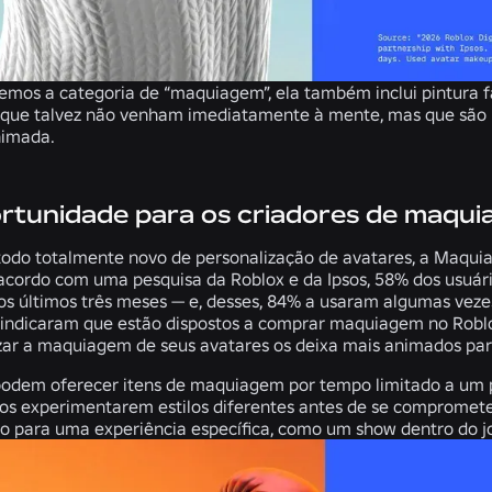
os a categoria de “maquiagem”, ela também inclui pintura fa
s que talvez não venham imediatamente à mente, mas que são ú
nimada.
rtunidade para os criadores de maqu
do totalmente novo de personalização de avatares, a Maqui
 acordo com uma pesquisa da Roblox e da Ipsos, 58% dos usuár
s últimos três meses — e, desses, 84% a usaram algumas ve
 indicaram que estão dispostos a comprar maquiagem no Rob
zar a maquiagem de seus avatares os deixa mais animados par
podem oferecer itens de maquiagem por tempo limitado a um p
ios experimentarem estilos diferentes antes de se compromet
ivo para uma experiência específica, como um show dentro do j