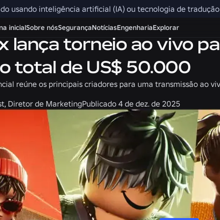
ido usando inteligência artificial (IA) ou tecnologia de traduçã
Comunidade
a inicial
Sobre nós
Segurança
Notícias
Engenharia
Explorar
x lança torneio ao vivo p
o total de US$ 50.000
cial reúne os principais criadores para uma transmissão ao vi
t, Diretor de Marketing
Publicado
4 de dez. de 2025