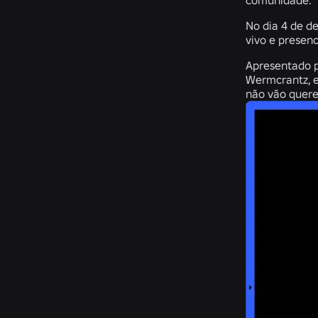
comunidade.
No dia 4 de d
vivo e presen
Apresentado p
Wermcrantz, e
não vão quere