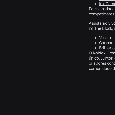
Ink Gam
Para a rodada 
competidores 
Assista ao viv
no
The Block
,
Votar e
Ganhar i
Brilhar 
O Roblox Crea
único. Juntos
criadores con
comunidade de