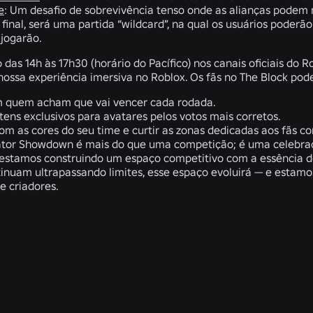
e
: Um desafio de sobrevivência tenso onde as alianças podem
final, será uma partida “wildcard”, na qual os usuários poderão
jogarão.
o das 14h às 17h30 (horário do Pacífico) nos canais oficiais do 
 nossa experiência imersiva no Roblox. Os fãs no The Block po
m quem acham que vai vencer cada rodada.
tens exclusivos para avatares pelos votos mais corretos.
com as cores do seu time e curtir as zonas dedicadas aos fãs c
tor Showdown é mais do que uma competição; é uma celebraçã
, estamos construindo um espaço competitivo com a essência d
tinuam ultrapassando limites, esse espaço evoluirá — e estam
 criadores.
NOTÍCIAS RELACIONADAS