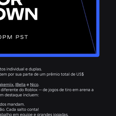
os individual e duplas.
em por sua parte de um prêmio total de US$
akemiix
,
IBella
e
Nico
.
diferente do Roblox — de jogos de tiro em arena a
 em destaque incluem:
pidos mandam.
ão. Cada salto conta!
rabalho em equipe e grandes jogadas.