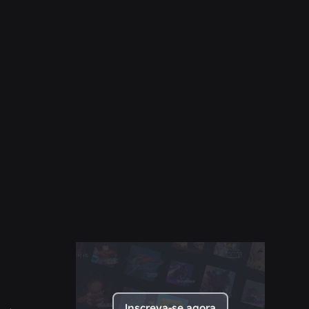
NOTÍCIAS
28 de jul. de 2026
Moments: Mais maneiras de descobrir seu
próximo jogo favorito no Roblox
Ler mais
Inscreva-se agora