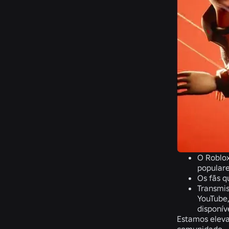
O Roblox
populare
Os fãs q
Transmis
YouTube,
disponív
Estamos eleva