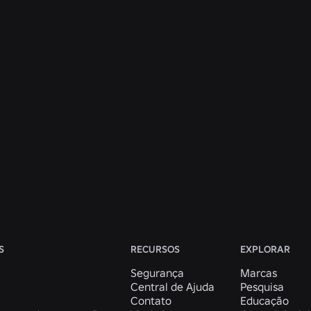
ENGENHARIA
31 de jul. de 2026
Roblox Unveils New Security Research and
Tools at Black Hat and BSides Las Vegas
Ler mais
Ver todas as notícias
S
RECURSOS
EXPLORAR
Segurança
Marcas
Central de Ajuda
Pesquisa
a
Contato
Educação