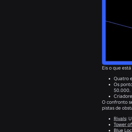
Eis o que est
Quatro e
Os ponto
50.000.
Criador
O confronto s
pistas de obst
Rivals
: 
Tower of
Blue Loc