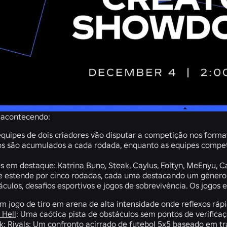
á acontecendo:
quipes de dois criadores vão disputar a competição nos format
s são acumulados a cada rodada, enquanto as equipes compet
es em destaque:
Katrina Buno
,
Steak
,
Caylus
,
Foltyn
,
MeEnyu
,
C
e estende por cinco rodadas, cada uma destacando um gênero 
áculos, desafios esportivos e jogos de sobrevivência. Os jogos
Um jogo de tiro em arena de alta intensidade onde reflexos rá
 Hell
: Uma caótica pista de obstáculos sem pontos de verificaç
k: Rivals
: Um confronto acirrado de futebol 5x5 baseado em t