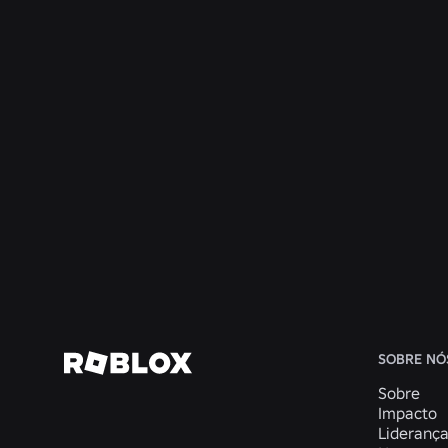
ENGENHARIA
4 de ago. de 2026
Além da selfie: como o sistema de
verificação de idade do Roblox ajuda a
manter as verificações de idade atualizadas
Ler mais
SOBRE NÓ
Sobre
Impacto
Lideranç