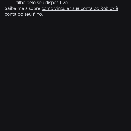
filho pelo seu dispositivo
Saiba mais sobre
como vincular sua conta do Roblox à
conta do seu filho.
NOTÍCIAS RELACIONADAS
ENGENHARIA
4 de ago. de 2026
Além da selfie: como o sistema de verificação
de idade do Roblox ajuda a manter as
verificações de idade atualizadas