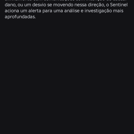
dano, ou um desvio se movendo nessa direção, o Sentinel
aciona um alerta para uma análise e investigação mais
aprofundadas.
NOTÍCIAS RELACIONADAS
ENGENHARIA
4 de ago. de 2026
Além da selfie: como o sistema de verificação
de idade do Roblox ajuda a manter as
verificações de idade atualizadas
Ler mais
ENGENHARIA
31 de jul. de 2026
Roblox Unveils New Security Research and
Tools at Black Hat and BSides Las Vegas