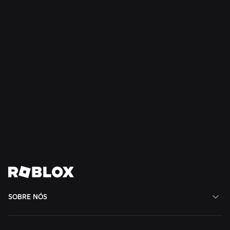
Ler mais
NOTÍCIAS
28 de jul. de 2026
Moments: Mais maneiras de descobrir seu
próximo jogo favorito no Roblox
Ler mais
Ver todas as notícias
SOBRE NÓS