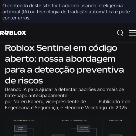
O conteúdo deste site foi traduzido usando inteligência
Compartilhar
artificial (IA) ou tecnologia de tradução automática e pode
conter erros.
Engenharia
Notícias
Segurança + Civilidade
Roblox Sentinel em código
aberto: nossa abordagem
para a detecção preventiva
de riscos
Usando IA para ajudar a detectar padrões anormais de
bate-papo antecipadamente
por
Naren Koneru, vice-presidente de
Publicado
7 de
Engenharia e Segurança, e Eleonore Vonck
ago. de 2025