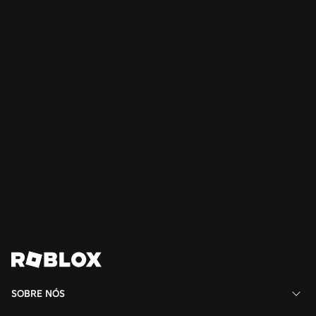
NOTÍCIAS
28 de jul. de 2026
Moments: Mais maneiras de descobrir seu
próximo jogo favorito no Roblox
Ler mais
Ver todas as notícias
SOBRE NÓS