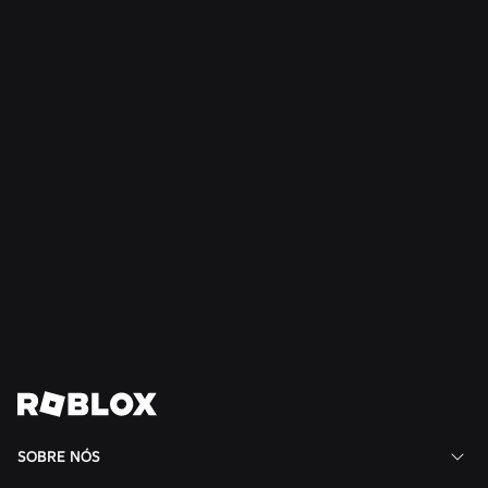
SEGURANÇA + CIVILIDADE
21 de jul. de 2026
Roblox expande o Conselho de Adolescentes
para a Civilidade e o Bem-Estar para a América
do Sul
Ler mais
Ver todas as notícias
SOBRE NÓS