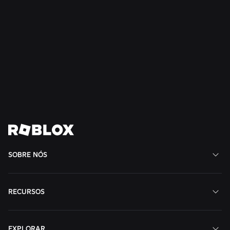
SEGURANÇA + CIVILIDADE
21 de jul. de 2026
Roblox expande o Conselho de Adolescentes
para a Civilidade e o Bem-Estar para a América
do Sul
Ler mais
Ver todas as notícias
SOBRE NÓS
RECURSOS
EXPLORAR