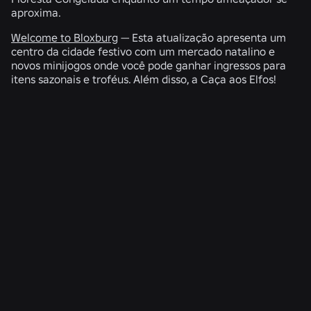
aproxima.
Welcome to Bloxburg
— Esta atualização apresenta um
centro da cidade festivo com um mercado natalino e
novos minijogos onde você pode ganhar ingressos para
itens sazonais e troféus. Além disso, a Caça aos Elfos!
NOTÍCIAS RELACIONADAS
ENGENHARIA
4 de ago. de 2026
Além da selfie: como o sistema de verificação
de idade do Roblox ajuda a manter as
verificações de idade atualizadas
Ler mais
NOTÍCIAS
28 de jul. de 2026
Moments: Mais maneiras de descobrir seu