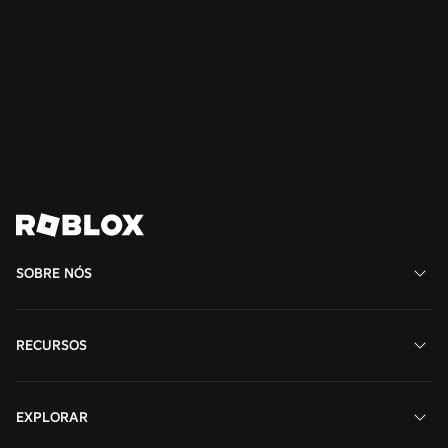
NOTÍCIAS
28 de jul. de 2026
Moments: Mais maneiras de descobrir seu
próximo jogo favorito no Roblox
Ler mais
Ver todas as notícias
SOBRE NÓS
RECURSOS
EXPLORAR