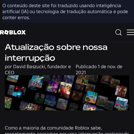
O conteúdo deste site foi traduzido usando inteligência
Compartilhar
artificial (IA) ou tecnologia de tradução automática e pode
conter erros.
Engenharia
Atualização sobre nossa
interrupção
por
David Baszucki, fundador e
Publicado
1 de nov. de
CEO
2021
Como a maioria da comunidade Roblox sabe,
recentemente passamos por uma interrupção prolongada