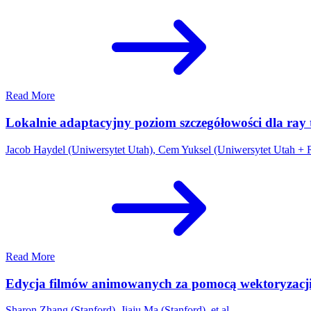
Read More
Lokalnie adaptacyjny poziom szczegółowości dla ray 
Jacob Haydel (Uniwersytet Utah), Cem Yuksel (Uniwersytet Utah + Ro
Read More
Edycja filmów animowanych za pomocą wektoryzacji 
Sharon Zhang (Stanford), Jiaju Ma (Stanford), et al.