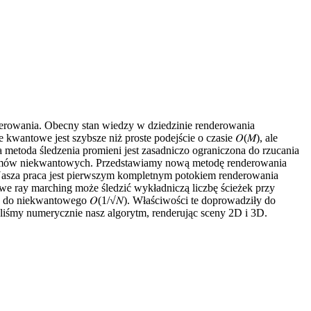
erowania. Obecny stan wiedzy w dziedzinie renderowania
wantowe jest szybsze niż proste podejście o czasie 𝑂(𝑀), ale
 metoda śledzenia promieni jest zasadniczo ograniczona do rzucania
orytmów niekwantowych. Przedstawiamy nową metodę renderowania
asza praca jest pierwszym kompletnym potokiem renderowania
we ray marching może śledzić wykładniczą liczbę ścieżek przy
e do niekwantowego 𝑂(1/√𝑁). Właściwości te doprowadziły do
iśmy numerycznie nasz algorytm, renderując sceny 2D i 3D.