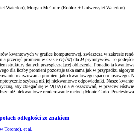
tet Waterloo), Morgan McGuire (Roblox + Uniwersytet Waterloo)
erów kwantowych w grafice komputerowej, zwłaszcza w zakresie rend
 przecięć promieni w czasie 𝑂(√𝑀) dla 𝑀 prymitywów. To podejście k
em struktury danych przyspieszającej obliczenia. Ponadto ta kwantowa
towego dla liczby promieni pozostaje taka sama jak w przypadku alg
łowaniu marszowania promieni jako kwantowego spaceru losowego. N
ymptotycznie szybsza niż jej niekwantowe odpowiedniki. Nasze kwanto
czną, aby zbiegać się w 𝑂(1/𝑁) dla 𝑁 oszacowań, w przeciwieństwi
ybsze niż niekwantowe renderowanie metodą Monte Carlo. Przetestowal
lach odległości ze znakiem
 Toronto), et al.