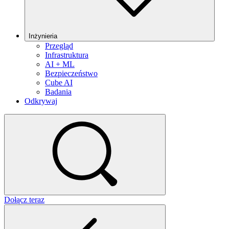
Inżynieria
Przegląd
Infrastruktura
AI + ML
Bezpieczeństwo
Cube AI
Badania
Odkrywaj
Dołącz teraz