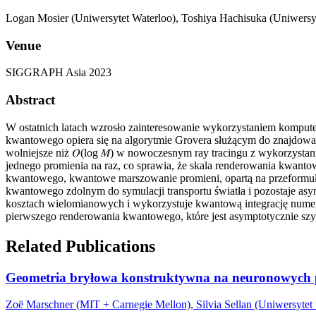
Logan Mosier (Uniwersytet Waterloo), Toshiya Hachisuka (Uniwersy
Venue
SIGGRAPH Asia 2023
Abstract
W ostatnich latach wzrosło zainteresowanie wykorzystaniem komput
kwantowego opiera się na algorytmie Grovera służącym do znajdowania
wolniejsze niż 𝑂(log 𝑀) w nowoczesnym ray tracingu z wykorzystani
jednego promienia na raz, co sprawia, że skala renderowania kwan
kwantowego, kwantowe marszowanie promieni, opartą na przeformu
kwantowego zdolnym do symulacji transportu światła i pozostaje as
kosztach wielomianowych i wykorzystuje kwantową integrację numery
pierwszego renderowania kwantowego, które jest asymptotycznie sz
Related Publications
Geometria bryłowa konstruktywna na neuronowych po
Zoë Marschner (MIT + Carnegie Mellon), Silvia Sellan (Uniwersytet w