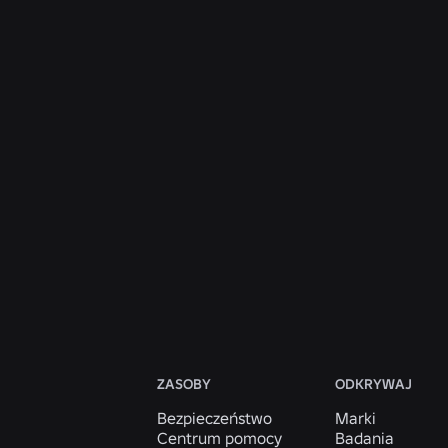
WIADOMOŚCI
28 lip 2026
Moments: więcej sposobów na odkrycie
kolejnej ulubionej gry na Roblox
Czytaj więcej
Zobacz wszystkie wiadomości
ZASOBY
ODKRYWAJ
Bezpieczeństwo
Marki
Centrum pomocy
Badania