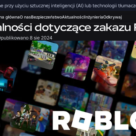
ne przy użyciu sztucznej inteligencji (AI) lub technologii tłu
i
na główna
O nas
Bezpieczeństwo
Aktualności
Inżynieria
Odkrywaj
lności dotyczące zakazu R
publikowano
8 sie 2024