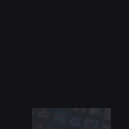
BEZPIECZEŃSTWO + KULTURA
21 lip 2026
OSOBISTA
Roblox rozszerza działalność Rady
Nastolatków ds. Kulturalnego Zachowania i
Dobrostanu na Amerykę Południową
Czytaj więcej