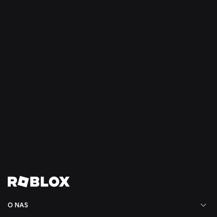
WIADOMOŚCI
28 lip 2026
Moments: więcej sposobów na odkrycie
kolejnej ulubionej gry na Roblox
Czytaj więcej
Zobacz wszystkie wiadomości
O NAS