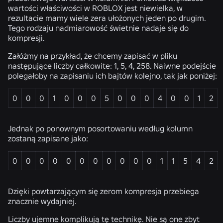
wartości właściwości w ROBLOX jest niewielka, w
rezultacie mamy wiele zera ułożonych jeden po drugim.
Tego rodzaju nadmiarowość świetnie nadaje się do
kompresji.
Załóżmy na przykład, że chcemy zapisać w pliku
następujące liczby całkowite: 1, 5, 4, 258. Naiwne podejście
polegałoby na zapisaniu ich bajtów kolejno, tak jak poniżej:
0
0
0
1
0
0
0
5
0
0
0
4
0
0
1
2
Jednak po ponownym posortowaniu według kolumn
zostaną zapisane jako:
0
0
0
0
0
0
0
0
0
0
0
1
1
5
4
2
Dzięki powtarzającym się zerom kompresja przebiega
znacznie wydajniej.
Liczby ujemne komplikują tę technikę. Nie są one zbyt