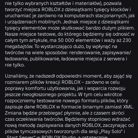
nie tylko wybranych kształtów i materiałów), pozwala
tworzyć miejsca ROBLOX z dziesiątkami tysięcy klocków i
uruchamiać je zarówno na komputerach stacjonarnych, jak
i urządzeniach mobilnych. Jednak miejsce z dziesiątkami
tysięcy elementów może skutkować bardzo dużym plikiem.
Nasze miejsce testowe, do którego będziemy się odnosić w
całym tym artykule, ma 50 000 elementów i waży aż 230
megabajtów. To wystarczająco dużo, by wpłynąć na
twórców na wiele sposobów: renderowanie, zapisywanie/
ładowanie, publikowanie, ładowanie miejsca z serwera i
nie tylko.
Uznaliśmy, że nadszedł odpowiedni moment, aby zająć się
rozmiarem plików kreacji ROBLOX – zarówno w celu
poprawy komfortu użytkowania, jak i wsparcia rozwoju
jeszcze nieogłoszonego projektu. W tym celu wkrótce
rozpoczniemy testowanie nowego formatu plików, który
zapisuje dane ROBLOX w formacie binarnym zamiast XML.
Zmiana będzie przebiegać płynnie, ale z czasem skróci
czas oczekiwania twórców. Będziemy stopniowo wdrażać
nową metodę zapisywania danych ROBLOX, zaczynając od
plików tymczasowych tworzonych dla sesji „Play Solo” i
„Start Server” w ROBLOX Studio, a ostatecznie