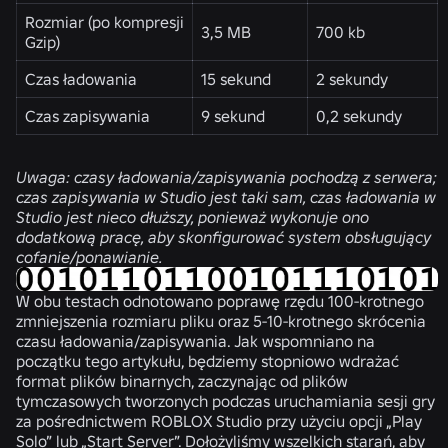
Rozmiar (po kompresji
3,5 MB
700 kb
Gzip)
Czas ładowania
15 sekund
2 sekundy
Czas zapisywania
9 sekund
0,2 sekundy
Uwaga: czasy ładowania/zapisywania pochodzą z serwera;
czas zapisywania w Studio jest taki sam, czas ładowania w
Studio jest nieco dłuższy, ponieważ wykonuje ono
dodatkową pracę, aby skonfigurować system obsługujący
cofanie/ponawianie.
W obu testach odnotowano poprawę rzędu 100-krotnego
zmniejszenia rozmiaru pliku oraz 5-10-krotnego skrócenia
czasu ładowania/zapisywania. Jak wspomniano na
początku tego artykułu, będziemy stopniowo wdrażać
format plików binarnych, zaczynając od plików
tymczasowych tworzonych podczas uruchamiania sesji gry
za pośrednictwem ROBLOX Studio przy użyciu opcji „Play
Solo” lub „Start Server”. Dołożyliśmy wszelkich starań, aby