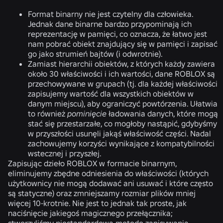
Format binarny nie jest czytelny dla człowieka.
Jednak dane binarne bardzo przypominają ich
reprezentację w pamięci, co oznacza, że łatwo jest
nam pobrać obiekt znajdujący się w pamięci i zapisać
go jako strumień bajtów (i odwrotnie).
Zamiast hierarchii obiektów, z których każdy zawiera
około 30 właściwości i ich wartości, dane ROBLOX są
przechowywane w grupach (tj. dla każdej właściwości
zapisujemy wartość dla wszystkich obiektów w
danym miejscu), aby ograniczyć powtórzenia. Ułatwia
to również
pominięcie
ładowania danych, które mogą
stać się przestarzałe, co mogłoby nastąpić, gdybyśmy
w przyszłości usunęli jakąś właściwość części. Nadal
zachowujemy korzyści wynikające z kompatybilności
wstecznej i przyszłej.
Zapisując dzieło ROBLOX w formacie binarnym,
eliminujemy zbędne odniesienia do właściwości (których
użytkownicy nie mogą dodawać ani usuwać i które często
są statyczne) oraz zmniejszamy rozmiar plików mniej
więcej 10-krotnie. Nie jest to jednak tak proste, jak
naciśnięcie jakiegoś magicznego przełącznika;
stworzyliśmy niestandardową metodę zapisywania