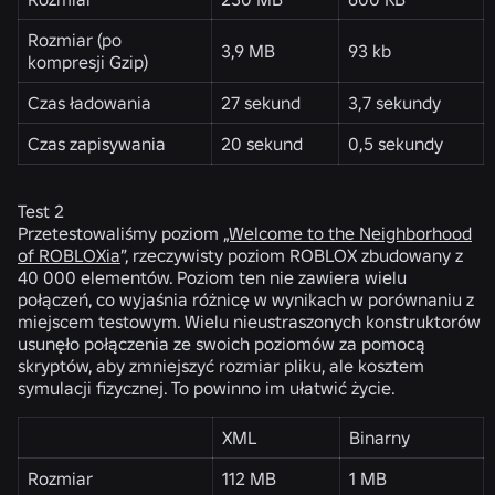
Rozmiar (po
3,9 MB
93 kb
kompresji Gzip)
Czas ładowania
27 sekund
3,7 sekundy
Czas zapisywania
20 sekund
0,5 sekundy
Test 2
Przetestowaliśmy poziom
„Welcome to the Neighborhood
of ROBLOXia
”, rzeczywisty poziom ROBLOX zbudowany z
40 000 elementów. Poziom ten nie zawiera wielu
połączeń, co wyjaśnia różnicę w wynikach w porównaniu z
miejscem testowym. Wielu nieustraszonych konstruktorów
usunęło połączenia ze swoich poziomów za pomocą
skryptów, aby zmniejszyć rozmiar pliku, ale kosztem
symulacji fizycznej. To powinno im ułatwić życie.
XML
Binarny
Rozmiar
112 MB
1 MB