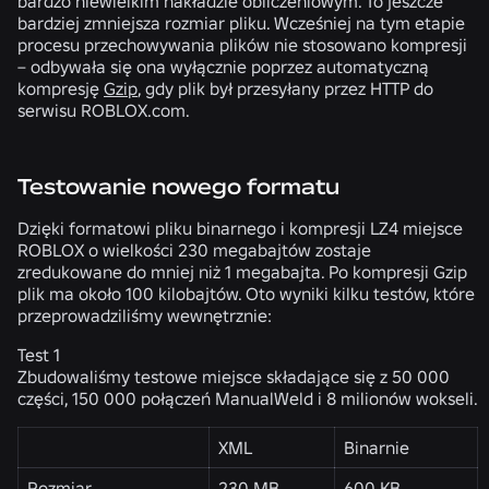
bardzo niewielkim nakładzie obliczeniowym. To jeszcze
bardziej zmniejsza rozmiar pliku. Wcześniej na tym etapie
procesu przechowywania plików nie stosowano kompresji
– odbywała się ona wyłącznie poprzez automatyczną
kompresję
Gzip
, gdy plik był przesyłany przez HTTP do
serwisu ROBLOX.com.
Testowanie nowego formatu
Dzięki formatowi pliku binarnego i kompresji LZ4 miejsce
ROBLOX o wielkości 230 megabajtów zostaje
zredukowane do mniej niż 1 megabajta. Po kompresji Gzip
plik ma około 100 kilobajtów. Oto wyniki kilku testów, które
przeprowadziliśmy wewnętrznie:
Test 1
Zbudowaliśmy testowe miejsce składające się z 50 000
części, 150 000 połączeń ManualWeld i 8 milionów wokseli.
XML
Binarnie
Rozmiar
230 MB
600 KB