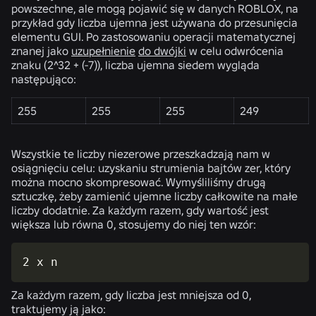
powszechne, ale mogą pojawić się w danych ROBLOX, na
przykład gdy liczba ujemna jest używana do przesunięcia
elementu GUI. Po zastosowaniu operacji matematycznej
znanej jako
uzupełnienie
do dwójki
w celu odwrócenia
znaku (2^32 + (-7)), liczba ujemna siedem wygląda
następująco:
255
255
255
249
Wszystkie te liczby niezerowe przeszkadzają nam w
osiągnięciu celu: uzyskaniu strumienia bajtów zer, który
można mocno skompresować. Wymyśliliśmy drugą
sztuczkę, żeby zamienić ujemne liczby całkowite na małe
liczby dodatnie. Za każdym razem, gdy wartość jest
większa lub równa 0, stosujemy do niej ten wzór:
2 x n
Za każdym razem, gdy liczba jest mniejsza od 0,
traktujemy ją jako: