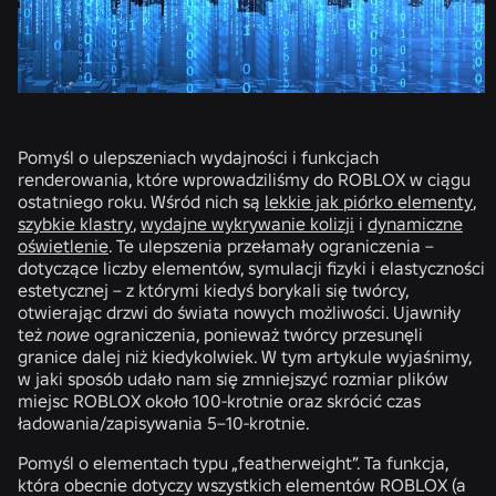
Pomyśl o ulepszeniach wydajności i funkcjach
renderowania, które wprowadziliśmy do ROBLOX w ciągu
ostatniego roku. Wśród nich są
lekkie jak piórko elementy
,
szybkie klastry
,
wydajne wykrywanie kolizji
i
dynamiczne
oświetlenie
. Te ulepszenia przełamały ograniczenia –
dotyczące liczby elementów, symulacji fizyki i elastyczności
estetycznej – z którymi kiedyś borykali się twórcy,
otwierając drzwi do świata nowych możliwości. Ujawniły
też
nowe
ograniczenia, ponieważ twórcy przesunęli
granice dalej niż kiedykolwiek. W tym artykule wyjaśnimy,
w jaki sposób udało nam się zmniejszyć rozmiar plików
miejsc ROBLOX około 100-krotnie oraz skrócić czas
ładowania/zapisywania 5–10-krotnie.
Pomyśl o elementach typu „featherweight”. Ta funkcja,
która obecnie dotyczy wszystkich elementów ROBLOX (a