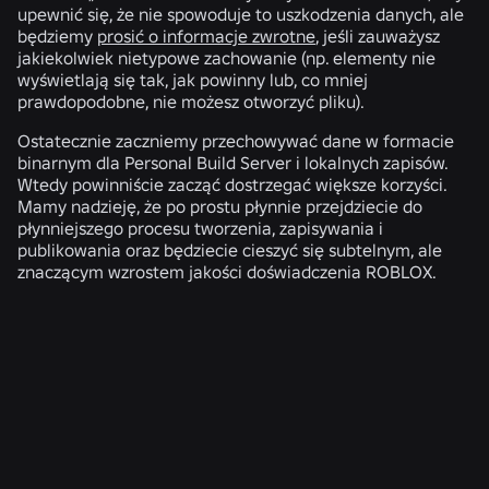
upewnić się, że nie spowoduje to uszkodzenia danych, ale
będziemy
prosić o informacje zwrotne
, jeśli zauważysz
jakiekolwiek nietypowe zachowanie (np. elementy nie
wyświetlają się tak, jak powinny lub, co mniej
prawdopodobne, nie możesz otworzyć pliku).
Ostatecznie zaczniemy przechowywać dane w formacie
binarnym dla Personal Build Server i lokalnych zapisów.
Wtedy powinniście zacząć dostrzegać większe korzyści.
Mamy nadzieję, że po prostu płynnie przejdziecie do
płynniejszego procesu tworzenia, zapisywania i
publikowania oraz będziecie cieszyć się subtelnym, ale
znaczącym wzrostem jakości doświadczenia ROBLOX.
POWIĄZANE WIADOMOŚCI
INŻYNIERIA
4 sie 2026
Więcej niż selfie: jak system weryfikacji wieku w
Roblox pomaga na bieżąco aktualizować dane
dotyczące wieku