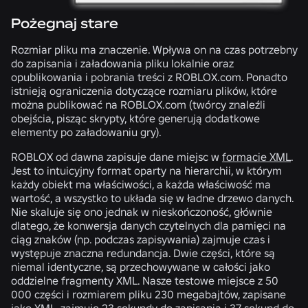
Pożegnaj stare
Rozmiar pliku ma znaczenie. Wpływa on na czas potrzebny
do zapisania i załadowania pliku lokalnie oraz
opublikowania i pobrania treści z ROBLOX.com. Ponadto
istnieją ograniczenia dotyczące rozmiaru plików, które
można publikować na ROBLOX.com (twórcy znaleźli
obejścia, pisząc skrypty, które generują dodatkowe
elementy po załadowaniu gry).
ROBLOX od dawna zapisuje dane miejsc w
formacie XML
.
Jest to intuicyjny format oparty na hierarchii, w którym
każdy obiekt ma właściwości, a każda właściwość ma
wartość, a wszystko to układa się w ładne drzewo danych.
Nie skaluje się ono jednak w nieskończoność, głównie
dlatego, że konwersja danych czytelnych dla pamięci na
ciąg znaków (np. podczas zapisywania) zajmuje czas i
występuje znaczna redundancja. Dwie części, które są
niemal identyczne, są przechowywane w całości jako
oddzielne fragmenty XML. Nasze testowe miejsce z 50
000 części i rozmiarem pliku 230 megabajtów, zapisane
jako XML, zajmuje 23 sekundy do zapisania i 37 sekund do