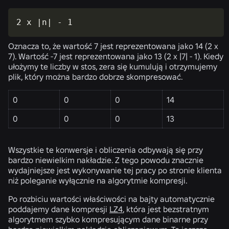
2 x |n| - 1
Oznacza to, że wartość 7 jest reprezentowana jako 14 (2 x
7). Wartość -7 jest reprezentowana jako 13 (2 x |7| - 1). Kiedy
ułożymy te liczby w stos, zera się kumulują i otrzymujemy
plik, który można bardzo dobrze skompresować.
0
0
0
14
0
0
0
13
Wszystkie te konwersje i obliczenia odbywają się przy
bardzo niewielkim nakładzie. Z tego powodu znacznie
wydajniejsze jest wykonywanie tej pracy po stronie klienta
niż poleganie wyłącznie na algorytmie kompresji.
Po rozbiciu wartości właściwości na bajty automatycznie
poddajemy dane kompresji
LZ4
, która jest bezstratnym
algorytmem szybko kompresującym dane binarne przy