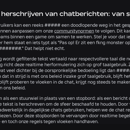
 herschrijven van chatberichten: van 
ruikers kan een reeks ##### een doodlopende weg in het gespr
kunnen aanpassen om onze
communitynormen
te volgen. Dit k
ams binnen een game om samen te werken. Stel je voor dat iem
 hem staat en iets typt als "Pas op! Er zit een fkng monster 
######." Dat helpt niet echt.
wordt gefilterde tekst vertaald naar respectvollere taal die n
ng richt deze realtime herformulering zich op grof taalgebruik
at veel dichter bij de oorspronkelijke bedoeling ligt dan ####
dat in strijd is met ons beleid inzake grof taalgebruik, blijft 
blijft proberen te vloeken in de chat, krijgt nog steeds te mak
n ons beleid.
m als een stuurwiel in plaats van een stopbord: als een bericht 
e tekst is herschreven om de sfeer beschaafd te houden. Door
adwerkelijk in dagelijkse chats gebruiken, helpen we de chat r
rliezen. Door deze stopborden te vervangen door realtime begel
 en toch onze regels tegen vloeken handhaven.