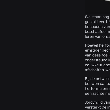
We staan nog 
geblokkeerd. N
behouden van d
beschaafde ma
leren van onz
Hoewel herform
ernstiger gedr
van dezelfde 
ondersteund i
nauwkeurighei
afschaffen, wa
Bij de ontwik
bouwen dat aan
herformulering
een zachte ma
Jordyn, lid v
versterkt de i