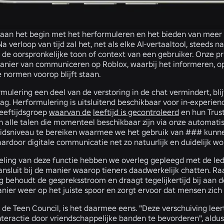
aan het begin met het herformuleren en het bieden van meer 
a verloop van tijd zal het, net als elke AI-vertaaltool, steed
e oorspronkelijke toon of context van een gebruiker. Onze prio
nier van communiceren op Roblox, waarbij het informeren, opl
e normen voorop blijft staan.
ulering een deel van de verstoring in de chat vermindert, bli
ag. Herformulering is uitsluitend beschikbaar voor in-experien
leeftijdsgroep
waarvan de
leeftijd is gecontroleerd
en hun Trus
n alle talen die momenteel beschikbaar zijn via onze automatis
dsniveau te bereiken waarmee we het gebruik van ### kunne
ardoor digitale communicatie net zo natuurlijk en duidelijk wo
keling van deze functie hebben we overleg gepleegd met de l
sluit bij de manier waarop tieners daadwerkelijk chatten. Raa
 behoudt de gespreksstroom en draagt tegelijkertijd bij aan de
nier weer op het juiste spoor en zorgt ervoor dat mensen zic
an de Teen Council, is het daarmee eens. "Deze verschuiving le
nteractie door vriendschappelijke banden te bevorderen", aldu