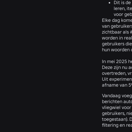
Dit is d
leren, i
voor geb
Elke dag kome
van gebruiker
zichtbaar als
worden in real
gebruikers di
hun woorden 
In mei 2025 h
Deze zijn nu 
overtreden, v
Uit experimen
afname van 5%
Vandaag voege
berichten aut
vliegwiel voo
gebruikers, ni
toegestaan). 
filtering en 