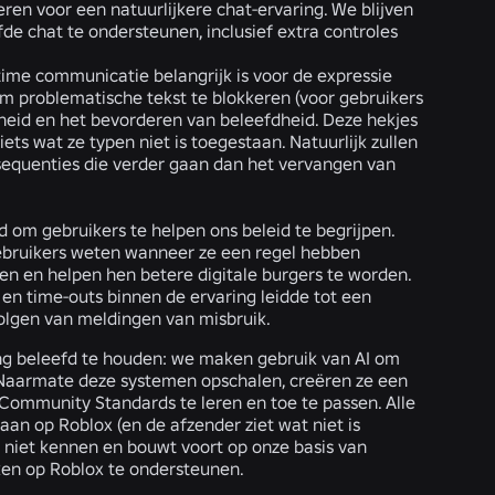
en voor een natuurlijkere chat-ervaring. We blijven
fde chat te ondersteunen, inclusief extra controles
ime communicatie belangrijk is voor de expressie
om problematische tekst te blokkeren (voor gebruikers
gheid en het bevorderen van beleefdheid. Deze hekjes
ts wat ze typen niet is toegestaan. Natuurlijk zullen
nsequenties die verder gaan dan het vervangen van
 om gebruikers te helpen ons beleid te begrijpen.
 gebruikers weten wanneer ze een regel hebben
n en helpen hen betere digitale burgers te worden.
en time-outs binnen de ervaring leidde tot een
olgen van meldingen van misbruik.
ng beleefd te houden: we maken gebruik van AI om
 Naarmate deze systemen opschalen, creëren ze een
 Community Standards te leren en toe te passen. Alle
taan op Roblox (en de afzender ziet wat niet is
n niet kennen en bouwt voort op onze basis van
kken op Roblox te ondersteunen.