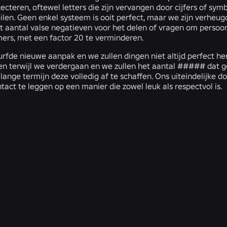
tecteren, oftewel letters die zijn vervangen door cijfers of 
eilen. Geen enkel systeem is ooit perfect, maar we zijn verheu
t aantal valse negatieven voor het delen of vragen om persoonl
rs, met een factor 20 te verminderen.
urfde nieuwe aanpak en we zullen dingen niet altijd perfect h
n terwijl we verdergaan en we zullen het aantal ##### dat ge
 lange termijn deze volledig af te schaffen. Ons uiteindelijke d
act te leggen op een manier die zowel leuk als respectvol is.
GERELATEERD NIEUWS