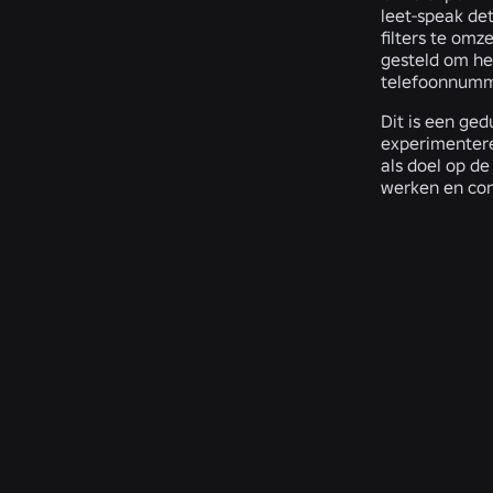
leet-speak de
filters te omz
gesteld om he
telefoonnumme
Dit is een ged
experimentere
als doel op de
werken en cont