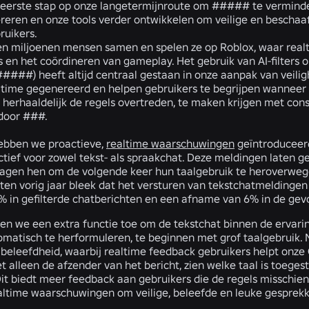
e eerste stap op onze langetermijnroute om ##### te verminder
tereren en onze tools verder ontwikkelen om veilige en beschaa
ruikers.
n miljoenen mensen samen en spelen ze op Roblox, waar realt
s en het coördineren van gameplay. Het gebruik van AI-filters 
 #####) heeft altijd centraal gestaan in onze aanpak van veili
time gegenereerd en helpen gebruikers te begrijpen wanneer ie
e herhaaldelijk de regels overtreden, te maken krijgen met co
door ###.
ebben we proactieve,
realtime waarschuwingen
geïntroduceerd
actief voor zowel tekst- als spraakchat. Deze meldingen laten
ragen hen om de volgende keer hun taalgebruik te heroverwege
ten vorig jaar bleek dat het versturen van tekstchatmeldingen 
 in gefilterde chatberichten en een afname van 6% in de gev
n we een extra functie toe om de tekstchat binnen de ervari
omatisch te herformuleren, te beginnen met grof taalgebruik.
r beleefdheid, waarbij realtime feedback gebruikers helpt onze
et alleen de afzender van het bericht, zien welke taal is toeges
Dit biedt meer feedback aan gebruikers die de regels misschie
realtime waarschuwingen om veilige, beleefde en leuke gespre