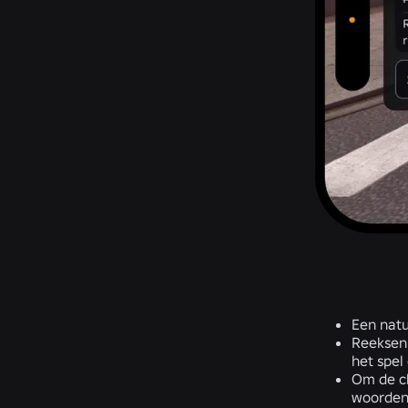
Een natu
Reeksen 
het spel
Om de ch
woorden 