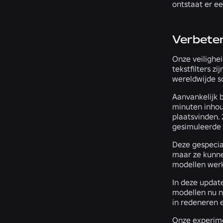
ontstaat er e
Verbeter
Onze veilighe
tekstfilters z
wereldwijde sc
Aanvankelijk 
minuten inhou
plaatsvinden. 
gesimuleerde 
Deze gespecial
maar ze kunnen
modellen werke
In deze updat
modellen nu ni
in redeneren 
Onze experime