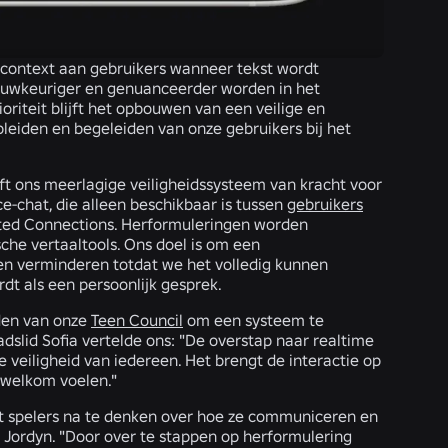
context aan gebruikers wanneer tekst wordt
s nauwkeuriger en genuanceerder worden in het
riteit blijft het opbouwen van een veilige en
eiden en begeleiden van onze gebruikers bij het
jft ons meerlagige veiligheidssysteem van kracht voor
ce-chat, die alleen beschikbaar is tussen
gebruikers
ted Connections. Herformuleringen worden
che vertaaltools. Ons doel is om een
n verminderen totdat we het volledig kunnen
rdt als een persoonlijk gesprek.
eden van onze
Teen Council
om een systeem te
dslid Sofia vertelde ons: "De overstap naar realtime
 veiligheid van iedereen. Het brengt de interactie op
h welkom voelen."
ert spelers na te denken over hoe ze communiceren en
s Jordyn. "Door over te stappen op herformulering