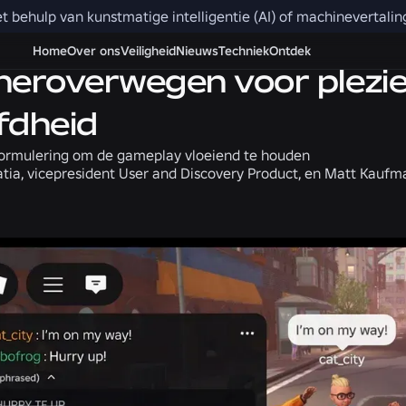
et behulp van kunstmatige intelligentie (AI) of machinevertali
Veiligheid + Beschaafdheid
Home
Over ons
Veiligheid
Nieuws
Techniek
Ontdek
heroverwegen voor plezie
fdheid
ormulering om de gameplay vloeiend te houden
atia, vicepresident User and Discovery Product, en Matt Kaufm