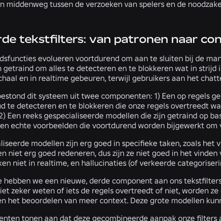
en middenweg tussen de verzoeken van spelers en de noodzake
de tekstfilters: van patronen naar co
idsfuncties evolueren voortdurend om aan te sluiten bij de ma
ijn getraind om alles te detecteren en te blokkeren wat in str
haal en in realtime gebeuren, terwijl gebruikers aan het chatte
bestond dit systeem uit twee componenten: 1) Een op regels 
d te detecteren en te blokkeren die onze regels overtreedt w
2) Een reeks gespecialiseerde modellen die zijn getraind op b
en echte voorbeelden die voortdurend worden bijgewerkt om
iseerde modellen zijn erg goed in specifieke taken, zoals het 
 niet erg goed redeneren, dus zijn ze niet goed in het vinden 
n niet in realtime, en hallucinaties (of verkeerde categorise
e hebben we een nieuwe, derde component aan ons tekstfilte
et zeker weten of iets de regels overtreedt of niet, worden ze
en het beoordelen van meer context. Deze grote modellen ku
nten tonen aan dat deze gecombineerde aanpak onze filters aan