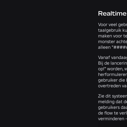
Realtime
Voor veel geb
taalgebruik 
maken voor te
monster achter
alleen "#####
Vanaf vandaag 
Bij de lanceri
op!" worden, w
herformuleren 
gebruiker die 
overtreden va
Zie dit systee
melding dat d
gebruikers da
de flow te ve
verminderen –