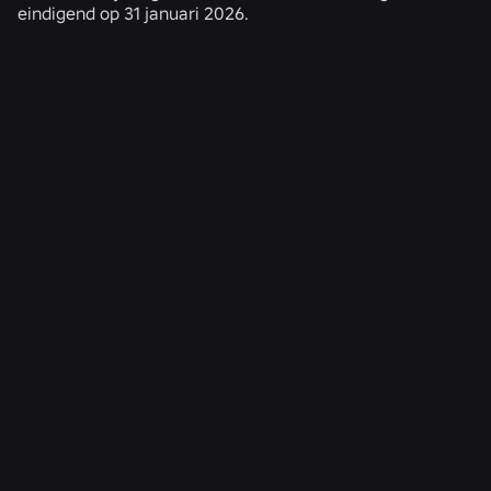
eindigend op 31 januari 2026.
GERELATEERD NIEUWS
TECHNIEK
4 aug 2026
Meer dan alleen een selfie: hoe het
leeftijdsverificatiesysteem van Roblox helpt om
leeftijdscontroles actueel te houden