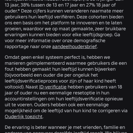
13 jaar, 38% tussen de 13 en 17 jaar en 27% 18 jaar of
ouder.* Deze cijfers kunnen veranderen naarmate meer
gebruikers hun leeftijd verifiëren. Deze cohorten bieden
ons een basis om het platform te innoveren en te laten
groeien, waardoor we op maat gemaakte, zeer bruikbare
ervaringen kunnen bieden voor elke leeftijdsgroep. Ga
voor meer informatie over onze demografische
rapportage naar onze
aandeelhoudersbrief
.
Omdat geen enkel systeem perfect is, hebben we
manieren geïmplementeerd waarmee gebruikers die een
fout hebben gemaakt hun leeftijd kunnen bijwerken
(bijvoorbeeld een ouder die per ongeluk het
leeftijdsverificatieproces voor zijn of haar kind heeft
voltooid). Naast
ID-verificatie
hebben gebruikers van 18
jaar of ouder nu een eenmalige resetoptie in hun
accountinstellingen om hun leeftijdsverificatie opnieuw
uit te voeren. Ouders hebben ook een eenmalige
mogelijkheid om de leeftijd van hun kind te corrigeren via
Ouderlijk toezicht
.
De ervaring is beter wanneer je met vrienden, familie en
anderen van ongeveer dezelfde leeftijd speelt. We blijven