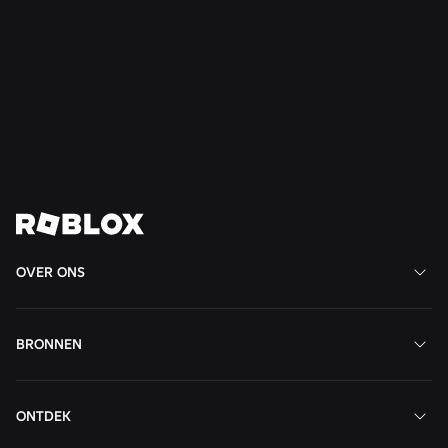
VEILIGHEID + BESCHAAFDHEID
21 jul 2026
Roblox breidt de Teen Council for Civility and
Well-Being uit naar Zuid-Amerika
Lees meer
Bekijk al het nieuws
OVER ONS
BRONNEN
ONTDEK