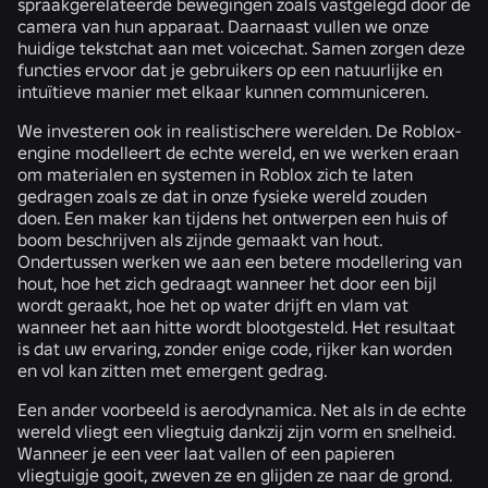
spraakgerelateerde bewegingen zoals vastgelegd door de
camera van hun apparaat. Daarnaast vullen we onze
huidige tekstchat aan met voicechat. Samen zorgen deze
functies ervoor dat je gebruikers op een natuurlijke en
intuïtieve manier met elkaar kunnen communiceren.
We investeren ook in realistischere werelden. De Roblox-
engine modelleert de echte wereld, en we werken eraan
om materialen en systemen in Roblox zich te laten
gedragen zoals ze dat in onze fysieke wereld zouden
doen. Een maker kan tijdens het ontwerpen een huis of
boom beschrijven als zijnde gemaakt van hout.
Ondertussen werken we aan een betere modellering van
hout, hoe het zich gedraagt wanneer het door een bijl
wordt geraakt, hoe het op water drijft en vlam vat
wanneer het aan hitte wordt blootgesteld. Het resultaat
is dat uw ervaring, zonder enige code, rijker kan worden
en vol kan zitten met emergent gedrag.
Een ander voorbeeld is aerodynamica. Net als in de echte
wereld vliegt een vliegtuig dankzij zijn vorm en snelheid.
Wanneer je een veer laat vallen of een papieren
vliegtuigje gooit, zweven ze en glijden ze naar de grond.