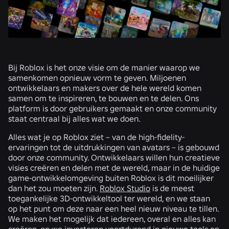
Bij Roblox is het onze visie om de manier waarop we
samenkomen opnieuw vorm te geven. Miljoenen
ontwikkelaars en makers over de hele wereld komen
samen om te inspireren, te bouwen en te delen. Ons
platform is door gebruikers gemaakt en onze community
staat centraal bij alles wat we doen.
Alles wat je op Roblox ziet – van de high-fidelity-
ervaringen tot de uitdrukkingen van avatars – is gebouwd
door onze community. Ontwikkelaars willen hun creatieve
visies creëren en delen met de wereld, maar in de huidige
game-ontwikkelomgeving buiten Roblox is dit moeilijker
dan het zou moeten zijn.
Roblox Studio
is de meest
toegankelijke 3D-ontwikkeltool ter wereld, en we staan
op het punt om deze naar een heel nieuw niveau te tillen.
We maken het mogelijk dat iedereen, overal en alles kan
creëren, en we investeren voortdurend in nieuwe tools en