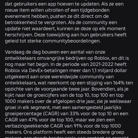
dat gebruikers een app hoeven te updaten. Als ze een
nieuw item willen uitrollen of een tijdgebonden
evenement hebben, pushen ze dit direct om de
betrokkenheid te vergroten. Als de community een
update niet waardeert, kunnen ze deze op elk moment
herschrijven. Deze toewijding aan hun gebruikers heeft
geleid tot sterke communitybeoordelingen.
Vandaag de dag bouwen een aantal van onze
ontwikkelaars omvangrijke bedrijven op Roblox, en dit is
nog maar het begin. In de periode van 2021-2022 heeft
Roblox via DevEx-betalingen meer dan 1,1 miljard dollar
uitgekeerd aan onze wereldwijde community van
ontwikkelaars, wat neerkomt op een stijging van 164% ten
opzichte van de voorgaande twee jaar. Bovendien, als je
kijkt naar de groeicijfers van de top 10, top 100 en top
1000 makers over de afgelopen drie jaar, zie je weliswaar
groei in elk segment, met een samengesteld jaarlijks
groeipercentage (CAGR) van 33% voor de top 10 en een
CAGR van 47% voor de top 100, maar we zien een
verbazingwekkende CAGR van 91% voor de top 1000
makers. Ons platform heeft een steeds bredere groep
makers, een steeds breder scala aan content en spreekt