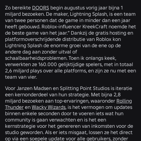
Zo bereikte
DOORS
begin augustus vorig jaar bijna 1
miljard bezoeken. De maker, Lightning Splash, is een team
van twee personen dat de game in minder dan een jaar
heeft gebouwd. Roblox-influencer KreekCraft noemde het
de beste game van het jaar.” Dankzij de gratis hosting en
platformoverschrijdende distributie van Roblox kon
Lightning Splash de enorme groei van de ene op de
andere dag aan zonder uitval of
schaalbaarheidsproblemen. Toen ik onlangs keek,
verwerkten ze 160.000 gelijktijdige spelers, met in totaal
2,6 miljard plays over alle platforms, en zijn ze nu met een
team van vier.
Voor Janzen Madsen en Splitting Point Studios is iteratie
een kernonderdeel van hun strategie. Met bijna 2,8
miljard bezoeken aan top-ervaringen, waaronder
Rolling
Thunder
en
Wacky Wizards
, is het vermogen om updates
binnen enkele seconden door te voeren iets wat hun
community is gaan verwachten en is het een
kernstrategie voor het genereren van inkomsten voor de
studio geworden. Als er iets misgaat, lossen ze het direct
op via een soepele update voor alle gebruikers, zonder