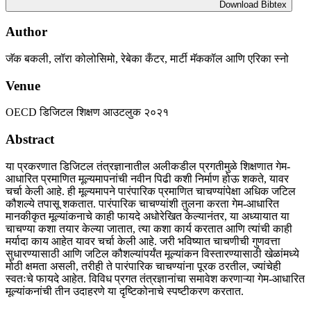
Download Bibtex
Author
जॅक बकली, लॉरा कोलोसिमो, रेबेका कँटर, मार्टी मॅककॉल आणि एरिका स्नो
Venue
OECD डिजिटल शिक्षण आउटलुक २०२१
Abstract
या प्रकरणात डिजिटल तंत्रज्ञानातील अलीकडील प्रगतीमुळे शिक्षणात गेम-
आधारित प्रमाणित मूल्यमापनांची नवीन पिढी कशी निर्माण होऊ शकते, यावर
चर्चा केली आहे. ही मूल्यमापने पारंपारिक प्रमाणित चाचण्यांपेक्षा अधिक जटिल
कौशल्ये तपासू शकतात. पारंपारिक चाचण्यांशी तुलना करता गेम-आधारित
मानकीकृत मूल्यांकनाचे काही फायदे अधोरेखित केल्यानंतर, या अध्यायात या
चाचण्या कशा तयार केल्या जातात, त्या कशा कार्य करतात आणि त्यांची काही
मर्यादा काय आहेत यावर चर्चा केली आहे. जरी भविष्यात चाचणीची गुणवत्ता
सुधारण्यासाठी आणि जटिल कौशल्यांपर्यंत मूल्यांकन विस्तारण्यासाठी खेळांमध्ये
मोठी क्षमता असली, तरीही ते पारंपारिक चाचण्यांना पूरक ठरतील, ज्यांचेही
स्वतःचे फायदे आहेत. विविध प्रगत तंत्रज्ञानांचा समावेश करणाऱ्या गेम-आधारित
मूल्यांकनांची तीन उदाहरणे या दृष्टिकोनाचे स्पष्टीकरण करतात.