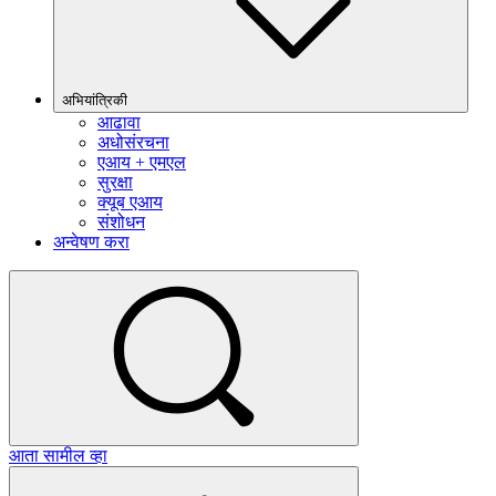
अभियांत्रिकी
आढावा
अधोसंरचना
एआय + एमएल
सुरक्षा
क्यूब एआय
संशोधन
अन्वेषण करा
आता सामील व्हा