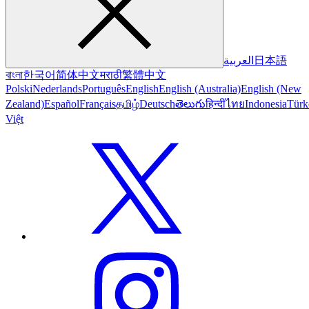
العربية
日本語
বাংলা
한국어
简体中文
मराठी
繁體中文
Polski
Nederlands
Português
English
English (Australia)
English (New
Zealand)
Español
Français
தமிழ்
Deutsch
తెలుగు
हिन्दी
ไทย
Indonesia
Türk
Việt