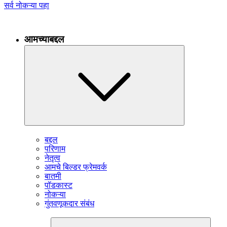
सर्व नोकऱ्या पहा
आमच्याबद्दल
बद्दल
परिणाम
नेतृत्व
आमचे बिल्डर फ्रेमवर्क
बातमी
पॉडकास्ट
नोकऱ्या
गुंतवणूकदार संबंध