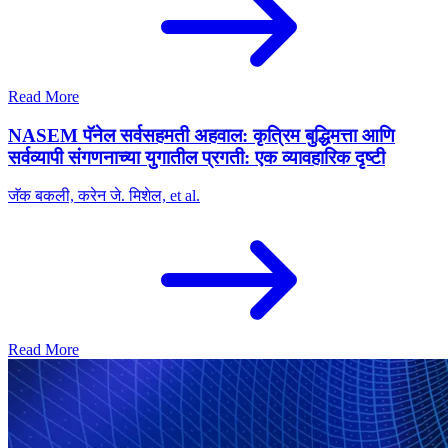
Read More
NASEM पॅनेल सर्वसहमती अहवाल: कृत्रिम बुद्धिमत्ता आणि
सर्वव्यापी संगणनाच्या युगातील प्रगती: एक व्यावहारिक दृष्टी
जॅक बकली, करेन जे. मिशेल, et al.
Read More