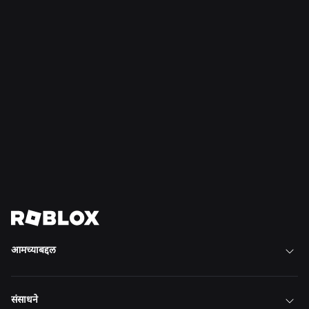
et
+
et
al.
रॉब्लॉक्स),
al.
et
al.
Read
Read
Read
More
More
More
भविष्य घडवण्यात आमच्यासोबत
सहभागी व्हा
सर्व नोकऱ्या पहा
आमच्याबद्दल
संसाधने