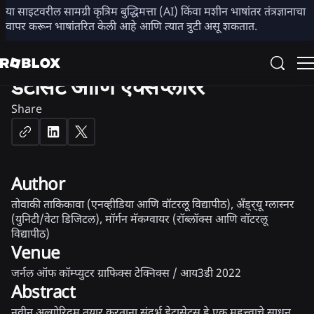
3D
या साइटवरील सामग्री कृत्रिम बुद्धिमत्ता (AI) किंवा मशीन भाषांतर तंत्रज्ञानाचा
वापर करून भाषांतरित केली आहे आणि त्यात त्रुटी असू शकतात.
3D सائنड डिस्टन्स फंक्शन्ससाठी
डेटासेट आणि एक्सप्लोरर
Share
Author
तोवाकी ताकिकावा (एनव्हीडिया आणि वॉटरलू विद्यापीठ), अँड्र्यू ग्लास्नर
(युनिटी/वेटा डिजिटल), मॉर्गन मॅकग्वायर (रॉब्लॉक्स आणि वॉटरलू
विद्यापीठ)
Venue
जर्नल ऑफ कॉम्प्युटर ग्राफिक्स टेक्निक्स / आय3डी 2022
Abstract
नवीन अल्गोरिदम तयार करताना संदर्भ डेटासेट्स हे एक महत्त्वाचे साधन