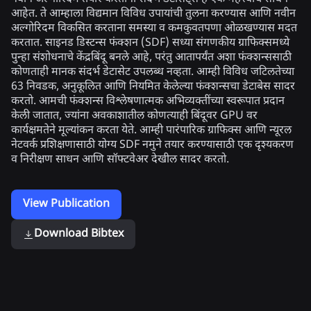
आहेत. ते आम्हाला विद्यमान विविध उपायांची तुलना करण्यास आणि नवीन
अल्गोरिदम विकसित करताना समस्या व कमकुवतपणा ओळखण्यास मदत
करतात. साइनड डिस्टन्स फंक्शन (SDF) सध्या संगणकीय ग्राफिक्समध्ये
पुन्हा संशोधनाचे केंद्रबिंदू बनले आहे, परंतु आतापर्यंत अशा फंक्शन्ससाठी
कोणताही मानक संदर्भ डेटासेट उपलब्ध नव्हता. आम्ही विविध जटिलतेच्या
63 निवडक, अनुकूलित आणि नियमित केलेल्या फंक्शन्सचा डेटाबेस सादर
करतो. आमची फंक्शन्स विश्लेषणात्मक अभिव्यक्तींच्या स्वरूपात प्रदान
केली जातात, ज्यांना अवकाशातील कोणत्याही बिंदूवर GPU वर
कार्यक्षमतेने मूल्यांकन करता येते. आम्ही पारंपारिक ग्राफिक्स आणि न्यूरल
नेटवर्क प्रशिक्षणासाठी योग्य SDF नमुने तयार करण्यासाठी एक दृश्यकरण
व निरीक्षण साधन आणि सॉफ्टवेअर देखील सादर करतो.
View Publication
Download Bibtex
Related Publications