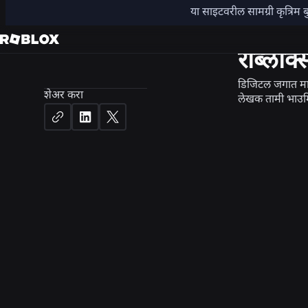
या साइटवरील सामग्री कृत्रिम ब
बातमी
सु
रॉब्लॉक
डिजिटल जगात म
शेअर करा
लेखक
तामी भाउमि