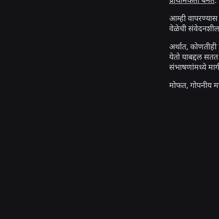
प्राथमिकता बनते
.
आम्ही वापरण्यास
वेळेची संवेदनशी
अर्थात, कोणतीही 
येतो याबद्दल सतत 
संभाषणांमध्ये मा
मोफत, गोपनीय म