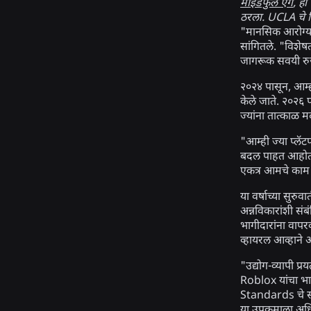
माइंडफुल एग
, हा
ठरला. UCLA चे वि
"मानसिक आरोग्य 
सांगितले. "विशे
जागरूक सवयी रुजवे
२०२४ पासून, आम्ह
केले जाते. २०२६
ज्यांना तात्काळ
"आम्ही ज्या प्लॅट
बदल पाहत आहोत," 
एकत्र आमचे काम
या वर्षाच्या सुरुव
अन्नविकारांशी सं
भागीदारांना वापर
व्हायरल आव्हाने 
"उद्योग-व्यापी प
Roblox यांचा भा
Standards चे संस
या उपक्रमाला अध