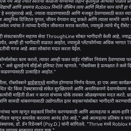
 एक गेम आहे ज्यात स्वतःची काळजी घेण्याच्या लहान कृतींमुळे आभासी पाळीव प्रा
द्यार्थी आणि प्रथमच Roblox निर्माते जॅस्मिन लाय आणि मिशेल फान यांनी हा 
हे स्नायूंसारखे आहे, ज्याला वाढवण्यासाठी आणि मजबूत ठेवण्यासाठी सतत व्य
षतः आधुनिक डिजिटल युगात, जीवन वेगवान वाटू शकते आणि त्याला सामोरे जाण
ल ज्यांचा ते त्यांच्या दैनंदिन जीवनात सराव करतील, ज्यामुळे त्यांचे मेंदू री
ी संकटकालीन सहाय्य सेवा ThroughLine सोबत भागीदारी केली आहे, ज्याद्वारे व
 पर्यंत, आम्ही ही भागीदारी वाढवत आहोत, ज्यामुळे प्लॅटफॉर्मच्या अधिक भा
 मदतीची गरज आहे अशा लोकांना मदत करता येईल.
फॉर्म्ससोबत काम करतो, त्यावर आम्ही फक्त वाईट गोष्टींवर नियंत्रण ठेवण्याच्या 
असे थ्रूलाईनचे सीईओ इलियट टेलर म्हणाले. "रोब्लॉक्स हे प्रत्यक्षात ते कसे
 वाढवण्यासाठी उत्साहित आहोत."
ातीला, रॉब्लॉक्सने
थ्राईव्हमध्ये
सामील होण्याचा निर्णय घेतला, हा एक असा कार्यक्रम
बंधित चॅट किंवा टेक्स्टसारखे संकेत सुरक्षितपणे आणि अनामिकपणे देवाणघेवाण क
कर्त्याची माहिती शेअर न करता संभाव्य धोके लवकर ओळखण्यास मदत करते. थ्राई
आणि सामग्री थांबवण्यासाठी उद्योगातील इतर सहकाऱ्यांसोबत भागीदारी करण्याची
्रयत्नांच्या भाग म्हणून सहकार्य निर्माण करण्यासाठी आणि आत्महत्या व आत्म-हान
गीदार म्हणून समावेश करताना आनंद होत आहे," असे आत्महत्या प्रतिबंध व 
्थापक, डॉ. डॅन रिडेनबर्ग (Psy.D.) यांनी सांगितले. "Thrive मध्ये Roblox 
िक व्यापक स्वरूपात वाढवू शकू."