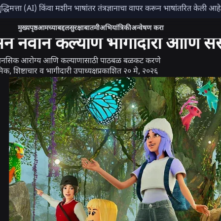
ुद्धिमत्ता (AI) किंवा मशीन भाषांतर तंत्रज्ञानाचा वापर करून भाषांतरित केली आ
रक्षा + शिष्टाचार
मुख्यपृष्ठ
आमच्याबद्दल
सुरक्षा
बातमी
अभियांत्रिकी
अन्वेषण करा
्सने नवीन कल्याण भागीदारी आणि सं
ानसिक आरोग्य आणि कल्याणासाठी पाठबळ बळकट करणे
क, शिष्टाचार व भागीदारी उपाध्यक्ष
प्रकाशित
२० मे, २०२६