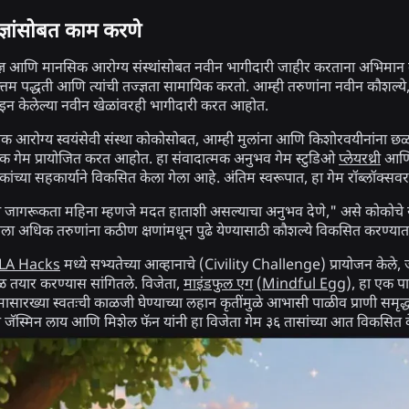
ज्ञांसोबत काम करणे
तज्ञ आणि मानसिक आरोग्य संस्थांसोबत नवीन भागीदारी जाहीर करताना अभिमान 
त्तम पद्धती आणि त्यांची तज्ज्ञता सामायिक करतो. आम्ही तरुणांना नवीन कौशल्
इन केलेल्या नवीन खेळांवरही भागीदारी करत आहोत.
क आरोग्य स्वयंसेवी संस्था कोकोसोबत, आम्ही मुलांना आणि किशोरवयीनांना 
क गेम प्रायोजित करत आहोत. हा संवादात्मक अनुभव गेम स्टुडिओ
प्लेयरथ्री
आणि न
ांच्या सहकार्याने विकसित केला गेला आहे. अंतिम स्वरूपात, हा गेम रॉब्लॉक्सव
जागरूकता महिना म्हणजे मदत हाताशी असल्याचा अनुभव देणे," असे कोकोचे सी
ा अधिक तरुणांना कठीण क्षणांमधून पुढे येण्यासाठी कौशल्ये विकसित करण्य
LA Hacks
मध्ये सभ्यतेच्या आव्हानाचे (Civility Challenge) प्रायोजन के
खेळ तयार करण्यास सांगितले. विजेता,
माइंडफुल एग
(
Mindful Egg
), हा एक पा
ायामासारख्या स्वतःची काळजी घेण्याच्या लहान कृतींमुळे आभासी पाळीव प्राणी सम
्या जॅस्मिन लाय आणि मिशेल फॅन यांनी हा विजेता गेम ३६ तासांच्या आत विकसित 