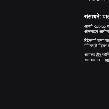
संसाधने: प
आम्ही Roblox वर
ऑनलाइन आरोग्यदा
रिडेनबर्ग यांच्य
गेमिंगमुळे मेंदू
आमच्या
टीन
कौन्
आमच्या नवीन
युव