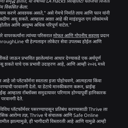
णी समृद्ध होतात, या वर्षीच्या LA Hacks सिव्हिलिटी चॅलेंजचा विजेता
गेम विकसित केला.
ायाम करणे आवश्यक असते," असे गेमचे निर्माते लाय आणि फान यांनी
े कठीण असू शकते. आम्हाला आशा आहे की माइंडफुल एग लोकांमध्ये
सेट होतील आणि आयुष्य अधिक परिपूर्ण वाटेल."
ापरकर्त्यांना त्यांच्या परिसरात
मोफत आणि गोपनीय सहाय्य
प्रदान
गात ThroughLine ची हेल्पलाइन लोकेटर सेवा उपलब्ध होईल आणि
पलीकडे जाऊन प्रभावित झालेल्यांना आधार देण्याकडे एक अर्थपूर्ण
 दिसू शकते याचे एक प्रभावी उदाहरण आहे, आणि आम्ही २०२६ मध्ये
 आहे जो प्लॅटफॉर्मना स्वतःला इजा पोहोचवणे, आत्महत्या किंवा
रण्याची परवानगी देतो. या डेटाचे मानकीकरण करून, थ्राईव्ह
व्ह आम्हाला रॉब्लॉक्स समुदायावर परिणाम होण्यापूर्वी हानिकारक
 परवानगी देते.
ि विविध प्लॅटफॉर्मवर पसरण्यापासून प्रतिबंध करण्यासाठी Thrive ला
मानसिक आरोग्य तज्ञ, Thrive चे संचालक आणि Safe Online
सामील झाल्यामुळे, ही भागीदारी विस्तारली आहे आणि यामुळे आम्ही