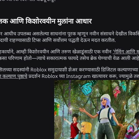
ालक आणि किशोरवयीन मुलांना आधार
 आधीच उपलब्ध असलेल्या साधनांना पूरक म्हणून नवीन संसाधने देखील विकसित
यी राहण्यासाठी टिप्स आणि सर्वोत्तम पद्धती देऊन मदत करतील.
ा सहकार्याने, आम्ही किशोरवयीन आणि तरुण खेळाडूंसाठी एक नवीन
'गेमिंग आणि म
वर कसा परिणाम होतो—त्याचे सकारात्मक फायदे तसेच ब्रेक घेण्याची वेळ आली आहे
सिलच्या सदस्यांनी Roblox समुदायाशी शेअर करण्यासाठी डिजिटल कल्याणाच्या
ा कल्याण पृष्ठाचे
प्रदर्शन Roblox च्या Instagram खात्यावर करू, ज्यामुळे तरु