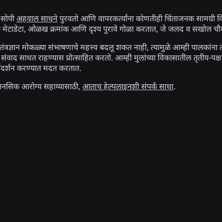
 सोपी
अहवाल साधने
पुरवतो आणि वापरकर्त्यांना कोणतीही चिंताजनक सामग्री किं
ल मेटाडेटा, ओळख क्रमांक आणि दृश्य पुरावे गोळा करतात, जे जलद व सखोल चौक
तंत्रज्ञान मोकळ्या संभाषणाचे महत्त्व बदलू शकत नाही, त्यामुळे आम्ही पालकांन
संवाद साधत राहण्यास प्रोत्साहित करतो. आम्ही मुलांच्या विकासातील तृतीय-पक्ष तज
र्गदर्शन करण्यात मदत करतात.
ानसिक आरोग्य सहाय्यासाठी,
आताच हेल्पलाइनशी संपर्क साधा
.
संबंधित बातम्या