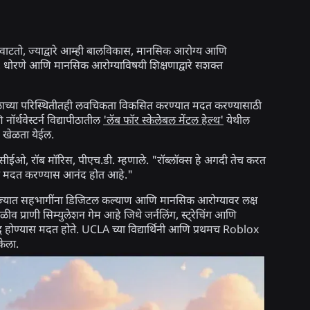
वाटतो, ज्याद्वारे आम्ही बालविकास, मानसिक आरोग्य आणि
ये, धोरणे आणि मानसिक आरोग्याविषयी शिक्षणाद्वारे सशक्त
छळाच्या परिस्थितीतही लवचिकता विकसित करण्यात मदत करण्यासाठी
ॉर्थवेस्टर्न विद्यापीठातील
'लॅब फॉर स्केलेबल मेंटल हेल्थ'
येथील
र खेळता येईल.
ईओ, रॉब मॉरिस, पीएच.डी. म्हणाले. "रॉब्लॉक्स हे अगदी तेच करत
ात मदत करण्यास आनंद होत आहे."
ले, ज्यात सहभागींना डिजिटल कल्याण आणि मानसिक आरोग्यावर लक्ष
ळीव प्राणी सिम्युलेशन गेम आहे जिथे जर्नलिंग, स्ट्रेचिंग आणि
ृद्ध होण्यास मदत होते. UCLA च्या विद्यार्थिनी आणि प्रथमच Roblox
केला.