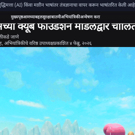
ुद्धिमत्ता (AI) किंवा मशीन भाषांतर तंत्रज्ञानाचा वापर करून भाषांतरित केली आ
भियांत्रिकी
मुख्यपृष्ठ
आमच्याबद्दल
सुरक्षा
बातमी
अभियांत्रिकी
अन्वेषण करा
सच्या क्यूब फाउंडेशन मॉडेलद्वारे चालि
पलीकडे जाणे
 अभियांत्रिकीचे वरिष्ठ उपाध्यक्ष
प्रकाशित
४ फेब्रु, २०२६