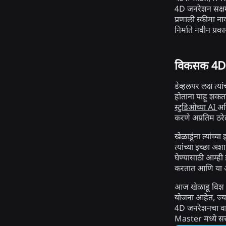
4D जनरेशन सक्षम 
प्रणाली स्कीमा न
निर्माते नवीन प्
विकसक 4D 
डेव्हलपर लक्ष त्यां
होताना पाहू शकतात
स्टुडिओच्या AI
अस
करणे अप्रतिम ठर
खेळाडूंना त्यांच्
त्यांच्या इच्छा अ
घेण्यासाठी आम्ही ह
करतात आणि या 
आज खेळाडू विश मा
योजना आहेत, ज्या
4D जनरेशनचा वापर
Master मध्ये सर