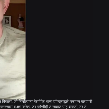
ास, जो निर्मात्यांना नैसर्गिक भाषा प्रॉम्प्ट्सद्वारे मनमग्न करणारी
य करण्यास सक्षम करेल. जर कोणीही ते स्वप्नात पाहू शकतो, तर ते