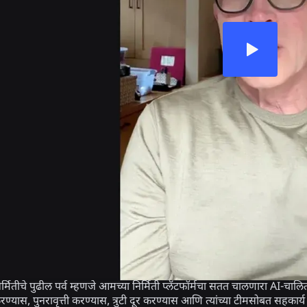
ितीचे पुढील पर्व म्हणजे आमच्या निर्मिती प्लॅटफॉर्मचा सतत चालणारा AI-चालित विक
्यास, पुनरावृत्ती करण्यास, त्रुटी दूर करण्यास आणि त्यांच्या टीमसोबत सहकार्