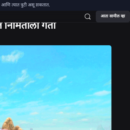
हे आणि त्यात त्रुटी असू शकतात.
आता सामील व्हा
त निर्मितीला गती