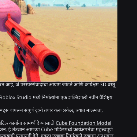
हे, जे परस्परसंवादाचा आयाम जोडते आणि कार्यक्षम 3D वस्तू
blox Studio मध्ये निर्मात्यांना एक शक्तिशाली नवीन वैशिष्ट्य
्प्ट्स वापरून संपूर्ण दृश्ये तयार करू शकेल, ज्यात मालमत्ता,
ल कार्यांना सामर्थ्य देण्यासाठी
Cube Foundation Model
ाशन. हे तंत्रज्ञान आमच्या Cube मॉडेलमध्ये कार्यक्षमतेचा महत्त्वपूर्ण
 करण्याची परवानगी देते. एकदा एखाद्या निर्मात्याने एखाद्या अनुभवात