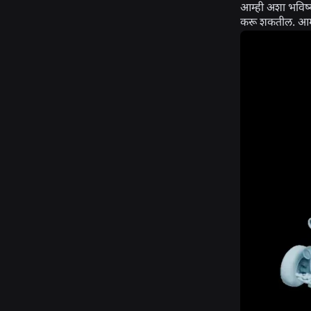
आम्ही अशा भविष्य
करू शकतील. आम्हा