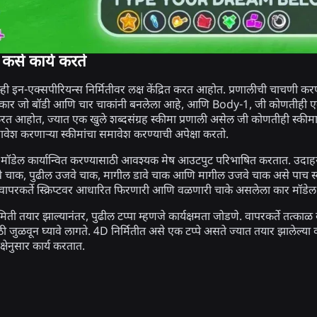
कसे कार्य करते
्ही इन-एक्सपीरियन्स निर्मितीवर लक्ष केंद्रित करत आहोत. प्रणालीची चाचणी क
श कार जो बॉडी आणि चार चाकांनी बनलेला आहे, आणि Body-1, जी कोणतीही एकल
रत आहोत, ज्यात एक खुले शब्दसंग्रह स्कीमा प्रणाली असेल जी कोणतीही स्क
मावेश करणाऱ्या स्कीमांचा समावेश करण्याची अपेक्षा करतो.
 मॉडेल कार्यान्वित करण्यासाठी आवश्यक मेष आउटपुट परिभाषित करतात. उदाहरणार
वे चाक, पुढील उजवे चाक, मागील डावे चाक आणि मागील उजवे चाक असे पाच 
ापरकर्ते स्क्रिप्टवर आधारित फिरणारी आणि वळणारी चाके असलेला कार मॉड
िती तयार झाल्यानंतर, पुढील टप्पा म्हणजे कार्यक्षमता जोडणे. वापरकर्ते तत्काळ 
जुळवून घ्यावे लागते. 4D निर्मितीत असे एक टप्पे असते ज्यात तयार झालेल्या वस्तूच्
्षेनुसार कार्य करतात.