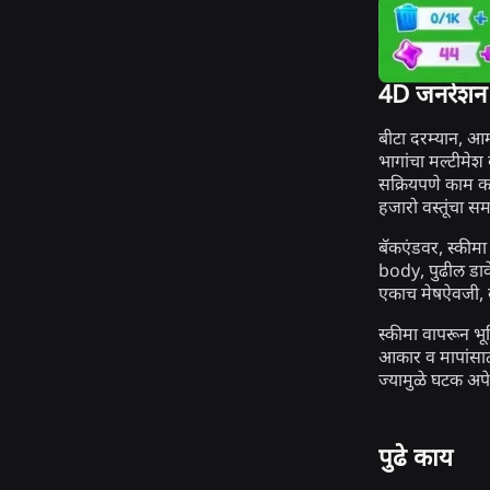
4D जनरेशन 
बीटा दरम्यान, आम
भागांचा मल्टीमे
सक्रियपणे काम क
हजारो वस्तूंचा स
बॅकएंडवर, स्कीमा
body, पुढील डा
एकाच मेषऐवजी, व
स्कीमा वापरून भूम
आकार व मापांसाठी 
ज्यामुळे घटक अपेक
पुढे काय