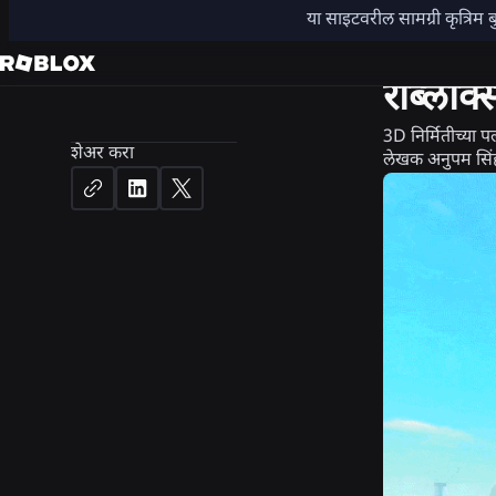
या साइटवरील सामग्री कृत्रिम ब
उत्पादन
अ
रॉब्लॉक्
3D निर्मितीच्या 
शेअर करा
लेखक
अनुपम सिंह,