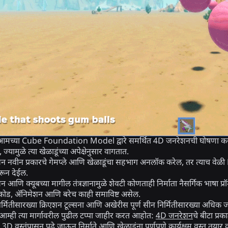
च्या Cube Foundation Model द्वारे समर्थित 4D जनरेशनची घोषणा करत आ
ज्यामुळे त्या खेळाडूंच्या अपेक्षेनुसार वागतात.
 नवीन प्रकारचे गेमप्ले आणि खेळाडूंचा सहभाग अनलॉक करेल, तर त्याच वेळी Ro
रून देईल.
आणि क्यूबच्या मागील तंत्रज्ञानामुळे शेवटी कोणताही निर्माता नैसर्गिक भाषा प्रॉम
 कोड, अ‍ॅनिमेशन आणि बरेच काही समाविष्ट असेल.
र्मितीसारख्या क्रिएशन टूल्सना आणि अखेरीस पूर्ण सीन निर्मितीसारख्या अधिक जटि
म्ही त्या मार्गावरील पुढील टप्पा जाहीर करत आहोत:
4D जनरेशन
चे बीटा प्रक
3D वस्तूंपासून पुढे जाऊन निर्माते आणि खेळाडूंना पूर्णपणे कार्यक्षम वस्तू तयार