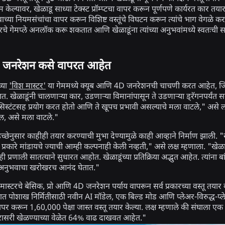
केल्यावर, खेळाडू साध्या टेक्स्ट प्रॉम्प्टचा वापर करून पूर्णपणे कार्यरत का
ावाच्या नियमसंचांचा वापर करून विशिष्ट वस्तूंचे विघटन करून त्यांचे भाग वेगळे
रकारचे गेमप्ले अनलॉक करू शकतात आणि खेळाडूंना त्यांच्या अनुभवांमध्ये स्वतः
जनरेशन कसे वापरत आहेत
च्या
'विश मास्टर'
या गेममध्ये क्यूब आणि 4D जनरेशनची चाचणी करत आहेत, जिथ
. खेळाडूंनी चालणाऱ्या कार, उडणाऱ्या विमानांपासून ते उडणाऱ्या ड्रॅगनपर्यंत सर्
िस्टंटसह प्रयोग करत होतो आणि ते खूपच प्रभावी असल्याचे मला वाटले," असे लक्
ेल, असे मला वाटले."
या इच्छेनुसार काहीही तयार करण्याची मुभा देण्यामुळे काही आव्हाने निर्माण झाली. "
शा प्रकारे मांडायचे ज्याची आम्ही कल्पनाही केली नव्हती," असे लक्ष म्हणाला. "खेळा
ी प्रणाली सातत्याने सुधारत आहोत. खेळाडूंच्या प्रतिक्रिया अद्भुत आहेत. त्यांना बा
अनुभवाचा खरोखरच आनंद घेतात."
स्टरचे बेसिक, प्रो आणि 4D जनरेशन पर्याय वापरून सर्व प्रकारच्या वस्तू तयार
त पोशाख निर्मितीसाठी नवीन AI मॉडेल, एक बिल्ड मोड आणि प्लेअर-विरुद्ध-प्ल
 करून 1,60,000 पेक्षा जास्त वस्तू तयार केल्या. लक्ष म्हणाले की संघाला 
ासरी खेळण्याच्या वेळेत 64% वाढ दाखवत आहेत."