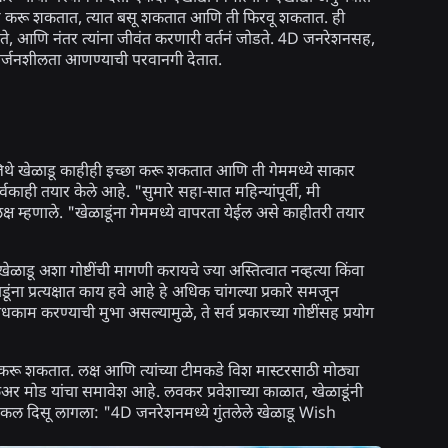
र तयार करू शकतात, त्यात बसू शकतात आणि ती फिरवू शकतात. ही
 करते, आणि नंतर त्यांना जीवंत करणारी वर्तनं जोडते. 4D जनरेशनसह,
ची सर्जनशीलता आणण्याची परवानगी देतात.
े खेळाडू काहीही इच्छा करू शकतात आणि ती गेममध्ये साकार
वकाही तयार केले आहे. "सुमारे सहा-सात महिन्यांपूर्वी, मी
ष म्हणाले. "खेळाडूंना गेममध्ये वापरता येईल असे काहीतरी तयार
खेळाडू अशा गोष्टींची मागणी करायचे ज्या अस्तित्वात नव्हत्या किंवा
डूंना प्रत्यक्षात काय हवे आहे हे अधिक चांगल्या प्रकारे समजून
ंधकाम करण्याची मुभा असल्यामुळे, ते सर्व प्रकारच्या गोष्टींसह प्रयोग
 करू शकतात. लक्ष आणि त्यांच्या टीमकडे विश मास्टरसाठी मोठ्या
ेअर मोड यांचा समावेश आहे. लवकर प्रवेशाच्या काळात, खेळाडूंनी
एक कल दिसू लागला: "4D जनरेशनमध्ये गुंतलेले खेळाडू Wish