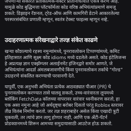
जपणाऱ्या संकरित प्रतीकात्मक-वेक्टर प्रतिनिधित्वात एकत्र करणे आहे.
यामुळे कोड बुद्धिमत्ता प्लॅटफॉर्मला कोड वरिष्ठ अभियंत्यांप्रमाणे समजू
शकते: डिझाइन रॅशनल, ट्रेड-ऑफ आणि कामगिरी डेटाने आकारलेल्या
परस्परसंबंधित प्रणाली म्हणून, स्वतंत्र टेक्स्ट फाइल्स म्हणून नव्हे.
उदाहरणात्मक संरेखनाद्वारे तज्ज्ञ संकेत काढणे
खऱ्या कौशल्याचे रहस्य नमुन्यांमध्ये, पुनरावलोकन टिप्पण्यांमध्ये, कमिट
इतिहासात आणि सूक्ष्म कोड idioms मध्ये दडलेले असते. कोड इंटेलिजन्स
हे अप्रत्यक्ष ज्ञान एक्झॅम्प्लर अलाईनमेंट इंजिनद्वारे समोर आणते, जे
अभियंत्यांना आदर्श अंमलबजावणीचे किंवा पुनरावलोकन तर्काचे "गोल्ड"
उदाहरणे संकलित करण्याची परवानगी देते.
यापूर्वी, एक अनुभवी अभियंता प्रत्येक आठवड्यात पीआर (PR) चे
पुनरावलोकन करण्यात तासे घालवू शकतो, उच्च-वारंवारता लूपमध्ये
ब्लॉकिंग FetchData कॉलच्या वापरावर वारंवार ध्वनीकरण करतो, हा
एक असा नमुना आहे जो अर्थदृष्ट्या बरोबर दिसतो परंतु Roblox स्तरावर
तीव्र विलंब निर्माण करतो. जर तज्ञ शहराबाहेर असेल किंवा एखादी त्रुटी
चुकवली, तर त्यांचे ज्ञान लागू होणार नाही, आणि एक अँटी-पॅटर्न
प्रोडक्शनमध्ये शिरून आमच्या समुदायासाठी आउटेज होऊ शकतो.