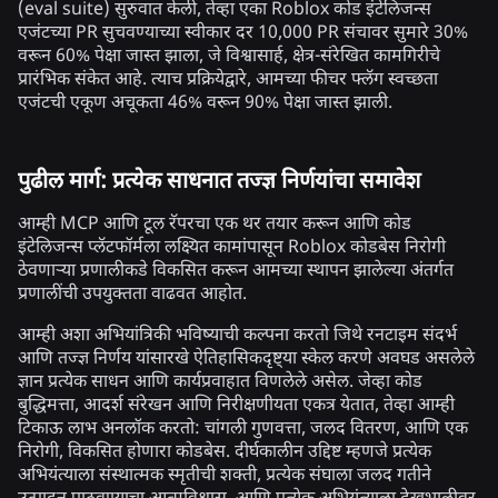
(eval suite) सुरुवात केली, तेव्हा एका Roblox कोड इंटेलिजन्स
एजंटच्या PR सुचवण्याच्या स्वीकार दर 10,000 PR संचावर सुमारे 30%
वरून 60% पेक्षा जास्त झाला, जे विश्वासार्ह, क्षेत्र-संरेखित कामगिरीचे
प्रारंभिक संकेत आहे. त्याच प्रक्रियेद्वारे, आमच्या फीचर फ्लॅग स्वच्छता
एजंटची एकूण अचूकता 46% वरून 90% पेक्षा जास्त झाली.
पुढील मार्ग: प्रत्येक साधनात तज्ज्ञ निर्णयांचा समावेश
आम्ही MCP आणि टूल रॅपरचा एक थर तयार करून आणि कोड
इंटेलिजन्स प्लॅटफॉर्मला लक्ष्यित कामांपासून Roblox कोडबेस निरोगी
ठेवणार्‍या प्रणालीकडे विकसित करून आमच्या स्थापन झालेल्या अंतर्गत
प्रणालींची उपयुक्तता वाढवत आहोत.
आम्ही अशा अभियांत्रिकी भविष्याची कल्पना करतो जिथे रनटाइम संदर्भ
आणि तज्ज्ञ निर्णय यांसारखे ऐतिहासिकदृष्ट्या स्केल करणे अवघड असलेले
ज्ञान प्रत्येक साधन आणि कार्यप्रवाहात विणलेले असेल. जेव्हा कोड
बुद्धिमत्ता, आदर्श संरेखन आणि निरीक्षणीयता एकत्र येतात, तेव्हा आम्ही
टिकाऊ लाभ अनलॉक करतो: चांगली गुणवत्ता, जलद वितरण, आणि एक
निरोगी, विकसित होणारा कोडबेस. दीर्घकालीन उद्दिष्ट म्हणजे प्रत्येक
अभियंत्याला संस्थात्मक स्मृतीची शक्ती, प्रत्येक संघाला जलद गतीने