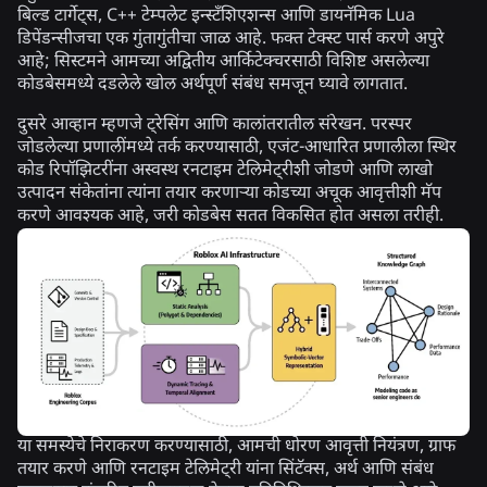
बिल्ड टार्गेट्स, C++ टेम्पलेट इन्स्टँशिएशन्स आणि डायनॅमिक Lua
डिपेंडन्सीजचा एक गुंतागुंतीचा जाळ आहे. फक्त टेक्स्ट पार्स करणे अपुरे
आहे; सिस्टमने आमच्या अद्वितीय आर्किटेक्चरसाठी विशिष्ट असलेल्या
कोडबेसमध्ये दडलेले खोल अर्थपूर्ण संबंध समजून घ्यावे लागतात.
दुसरे आव्हान म्हणजे ट्रेसिंग आणि कालांतरातील संरेखन. परस्पर
जोडलेल्या प्रणालींमध्ये तर्क करण्यासाठी, एजंट-आधारित प्रणालीला स्थिर
कोड रिपॉझिटरींना अस्वस्थ रनटाइम टेलिमेट्रीशी जोडणे आणि लाखो
उत्पादन संकेतांना त्यांना तयार करणाऱ्या कोडच्या अचूक आवृत्तीशी मॅप
करणे आवश्यक आहे, जरी कोडबेस सतत विकसित होत असला तरीही.
या समस्येचे निराकरण करण्यासाठी, आमची धोरण आवृत्ती नियंत्रण, ग्राफ
तयार करणे आणि रनटाइम टेलिमेट्री यांना सिंटॅक्स, अर्थ आणि संबंध