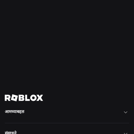
अधिक वाचा
बातमी
१६ जुलै, २०२६
रॉब्लॉक्सवर मर्यादांशिवाय बांधणी
अधिक वाचा
सर्व बातम्या पहा
आमच्याबद्दल
संसाधने