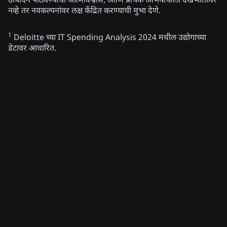
उत्पादन पाठवण्याचा आत्मविश्वास, आणि प्रत्येक अभियंत्याला देखभालीवर
नव्हे तर नवकल्पनांवर लक्ष केंद्रित करण्याची मुभा देणे.
1
Deloitte च्या IT Spending Analysis 2024 मधील उद्योगाच्या
डेटावर आधारित.
संबंधित बातम्या
अभियांत्रिकी
४ ऑग, २०२६
सेल्फीच्या पलीकडे: Roblox ची वयो-निश्चिती प्रणाली
वयाच्या तपासण्या अद्ययावत ठेवण्यास कशी मदत करते
अधिक वाचा
सुरक्षा + शिष्टाचार
२१ जुलै, २०२६
रॉब्लॉक्सने शिष्टाचार आणि कल्याणसाठी किशोर परिषद
दक्षिण अमेरिकेत विस्तारली