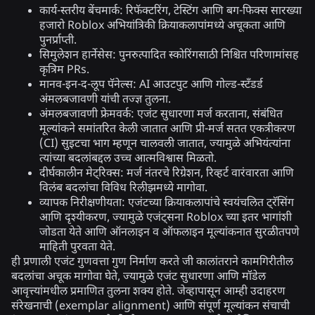
कार्य-स्तरीय बेंचमार्क:
रिफॅक्टरिंग, टेस्टिंग आणि बग-फिक्स सारख्या
हजारो Roblox अभियांत्रिकी क्रियाकलापांमध्ये अचूकता आणि
पुनर्प्राप्ती.
सिमुलेशन हार्नेसेस:
पुनरुत्पादित स्कोरिंगसाठी निश्चित परिणामांसह
कृत्रिम PRs.
मानव-इन-द-लूप पॅनेल्स:
AI आउटपुट आणि गोल्ड-स्टँडर्ड
अंमलबजावणी यांची तज्ज्ञ तुलना.
अंमलबजावणी फ्रेमवर्क:
एजंट सुधारणा मर्ज करताना, संबंधित
मूल्यांकने समांतरित केली जातात आणि प्री-मर्ज सतत एकत्रीकरण
(CI) सुइटचा भाग म्हणून चालवली जातात, ज्यामुळे अभियंत्यांना
त्यांच्या बदलांबद्दल उच्च आत्मविश्वास मिळतो.
दीर्घकालीन मेट्रिक्स:
मर्ज नंतरचे रिग्रेशन, रिव्हर्ट वारंवारता आणि
विलंब बदलांचा विविध रिलीझमध्ये मागोवा.
व्यापक निरीक्षणीयता:
एजंटच्या क्रियाकलापांचे स्वयंचलित ट्रॅसिंग
आणि दृश्यीकरण, ज्यामुळे एजंट्सना Roblox च्या इतर भागांशी
जोडता येते आणि ऑनलाइन व ऑफलाइन मूल्यांकनात सुरळीतपणे
माहिती पुरवता येते.
ही प्रणाली एजंट गुणवत्ता गुण निर्माण करते जी कालांतराने कामगिरीतील
बदलांचा अचूक मागोवा घेते, ज्यामुळे एजंट सुधारणा आणि मॉडेल
आवृत्त्यांमधील प्रमाणित तुलना शक्य होते. जेव्हापासून आम्ही उदाहरण
संरेखनाची (exemplar alignment) आणि संपूर्ण मूल्यांकन संचाची