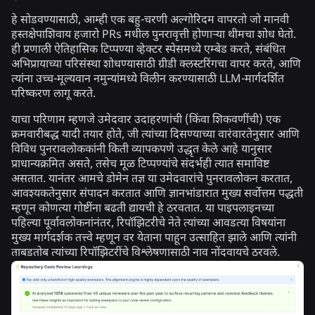
हे सोडवण्यासाठी, आम्ही एक बहु-चरणी अल्गोरिदम वापरतो जो मानवी
हस्तक्षेपाशिवाय हजारो PRs मधील पुनरावृत्ती होणाऱ्या थीमचा शोध घेतो.
ही प्रणाली ऐतिहासिक टिप्पण्या व्हेक्टर स्पेसमध्ये एम्बेड करते, संबंधित
अभिप्रायाच्या परिसंस्था शोधण्यासाठी ग्रीडी क्लस्टरिंगचा वापर करते, आणि
त्यांना उच्च-मूल्यवान नमुन्यांमध्ये विलीन करण्यासाठी LLM-मार्गदर्शित
परिष्करण लागू करते.
याचा परिणाम म्हणजे उमेदवार उदाहरणांची (किंवा शिकवणींची) एक
क्रमवारीबद्ध यादी तयार होते, जी त्यांच्या दिसण्याच्या वारंवारतेनुसार आणि
विविध पुनरावलोककांनी किती व्यापकपणे उद्धृत केले आहे यानुसार
प्राधान्यक्रमित असते, तसेच मूळ टिप्पण्यांचे संदर्भही त्यात समाविष्ट
असतात. यानंतर आमचे डोमेन तज्ञ या उमेदवारांचे पुनरावलोकन करतात,
आवश्यकतेनुसार संपादन करतात आणि ज्ञानभांडारात मुख्य सर्वोत्तम पद्धती
म्हणून कोणत्या गोष्टींना बढती द्यायची हे ठरवतात. या पाइपलाइनच्या
पहिल्या पूर्वावलोकनांनंतर, रिपॉझिटरीचे नेते त्यांच्या आवडत्या विषयांना
मुख्य मार्गदर्शक तत्त्वे म्हणून वर येताना पाहून उत्साहित झाले आणि त्यांनी
ताबडतोब त्यांच्या रिपॉझिटरींचे विश्लेषणासाठी नाव नोंदवायचे ठरवले.