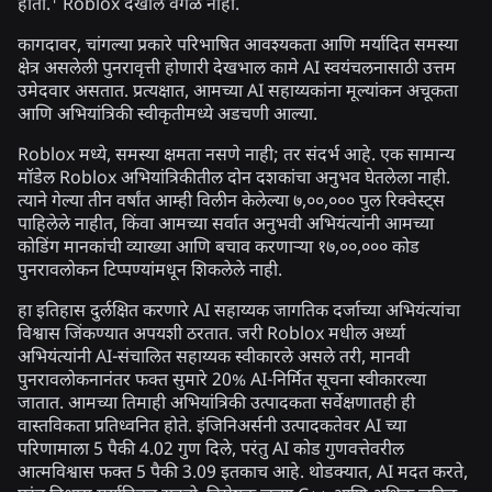
1
होतो.
Roblox देखील वेगळे नाही.
कागदावर, चांगल्या प्रकारे परिभाषित आवश्यकता आणि मर्यादित समस्या
क्षेत्र असलेली पुनरावृत्ती होणारी देखभाल कामे AI स्वयंचलनासाठी उत्तम
उमेदवार असतात. प्रत्यक्षात, आमच्या AI सहाय्यकांना मूल्यांकन अचूकता
आणि अभियांत्रिकी स्वीकृतीमध्ये अडचणी आल्या.
Roblox मध्ये, समस्या क्षमता नसणे नाही; तर संदर्भ आहे. एक सामान्य
मॉडेल Roblox अभियांत्रिकीतील दोन दशकांचा अनुभव घेतलेला नाही.
त्याने गेल्या तीन वर्षांत आम्ही विलीन केलेल्या ७,००,००० पुल रिक्वेस्ट्स
पाहिलेले नाहीत, किंवा आमच्या सर्वात अनुभवी अभियंत्यांनी आमच्या
कोडिंग मानकांची व्याख्या आणि बचाव करणाऱ्या १७,००,००० कोड
पुनरावलोकन टिप्पण्यांमधून शिकलेले नाही.
हा इतिहास दुर्लक्षित करणारे AI सहाय्यक जागतिक दर्जाच्या अभियंत्यांचा
विश्वास जिंकण्यात अपयशी ठरतात. जरी Roblox मधील अर्ध्या
अभियंत्यांनी AI-संचालित सहाय्यक स्वीकारले असले तरी, मानवी
पुनरावलोकनानंतर फक्त सुमारे 20% AI-निर्मित सूचना स्वीकारल्या
जातात. आमच्या तिमाही अभियांत्रिकी उत्पादकता सर्वेक्षणातही ही
वास्तविकता प्रतिध्वनित होते. इंजिनिअर्सनी उत्पादकतेवर AI च्या
परिणामाला 5 पैकी 4.02 गुण दिले, परंतु AI कोड गुणवत्तेवरील
आत्मविश्वास फक्त 5 पैकी 3.09 इतकाच आहे. थोडक्यात, AI मदत करते,