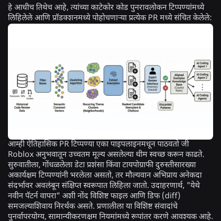
हे आधीच तिथेच आहे, त्यांच्या काटेकोर कोड पुनरावलोकन टिप्पण्यांमध्ये
लिहिलेले आणि प्रॉडक्शनमध्ये पोहोचणाऱ्या प्रत्येक PR मध्ये संचित केलेले:
आम्ही ऐतिहासिक PR टिप्पण्या एका पाइपलाइनमधून पाठवतो जी
Roblox अनुभवातून उच्चतम मूल्य असलेल्या थीम स्वच्छ करून काढते.
सुरुवातीला, गोंधळलेला डेटा प्रशंसा किंवा टायपोग्राफी दुरुस्तीसारख्या
अकार्यक्षम टिप्पण्यांनी भरलेला असतो, तर मौल्यवान अभिप्राय अनेकदा
संदर्भावर अवलंबून संक्षिप्त स्वरूपात लिहिला जातो. उदाहरणार्थ, "येथे
नवीन पॅटर्न वापरा" अशी नोंद विशिष्ट फाइल आणि डिफ (diff)
समजल्याशिवाय निरर्थक असते. प्रणालीला या विशिष्ट संवादांचे
पुनर्वापरयोग्य, सामान्यीकरणक्षम नियमांमध्ये रूपांतर करणे आवश्यक आहे.