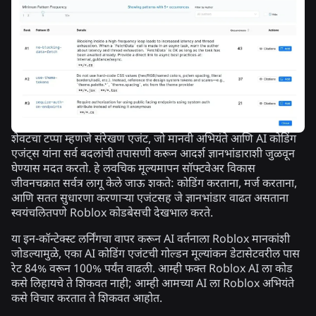
शेवटचा टप्पा म्हणजे संरेखण
एजंट, जो मानवी अभियंते आणि AI कोडिंग
एजंट्स यांना सर्व बदलांची तपासणी करून आदर्श ज्ञानभांडाराशी जुळवून
घेण्यास मदत करतो. हे लवचिक मूल्यमापन सॉफ्टवेअर विकास
जीवनचक्रात सर्वत्र लागू केले जाऊ शकते: कोडिंग करताना, मर्ज करताना,
आणि सतत सुधारणा करणाऱ्या एजंटसह जे ज्ञानभांडार वाढत असताना
स्वयंचलितपणे Roblox कोडबेसची देखभाल करते.
या इन-कॉन्टेक्स्ट लर्निंगचा वापर करून AI वर्तनाला Roblox मानकांशी
जोडल्यामुळे, एका AI कोडिंग एजंटची गोल्डन मूल्यांकन डेटासेटवरील पास
रेट 84% वरून 100% पर्यंत वाढली. आम्ही फक्त Roblox AI ला कोड
कसे लिहायचे ते शिकवत नाही; आम्ही आमच्या AI ला Roblox अभियंते
कसे विचार करतात ते शिकवत आहोत.