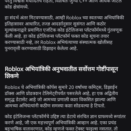
परंतु विश्वास मर्यादितच राहतो, विशेषतः जुन्या C++ आणि अधिक जटिल
कोड क्षेत्रांमध्ये.
हा संदर्भ अंतर मिटवण्यासाठी, आम्ही Roblox च्या स्वतःच्या अभियांत्रिकी
इतिहासावर आधारित, तज्ज्ञ आदर्शानुसार सुसंगत आणि कठोर
मूल्यांकनाद्वारे प्रमाणित एजंटिक कोड इंटेलिजन्स प्लॅटफॉर्ममध्ये गुंतवणूक
केली आहे. हा कोड इंटेलिजन्स प्लॅटफॉर्म फक्त कोड सूचना तयार
करण्यासाठी नव्हे, तर Roblox अभियंत्याच्या संस्थात्मक खोलीसह
पुनरावृत्ती करण्यासाठी डिझाइन केलेला आहे.
Roblox अभियांत्रिकी अनुभवातील सर्वोत्तम गोष्टींपासून
शिकणे
Roblox चे अभियांत्रिकी कॉर्पस सुमारे 20 वर्षांच्या कमिट्स, डिझाईन
डॉक्स आणि प्रोडक्शन टेलिमेट्रीपर्यंत पसरलेले आहे, हा एक अद्वितीय
समृद्ध डेटासेट आहे जो आमच्या प्रणाली कशा विकसित झाल्या आणि
आमच्या अभियंत्यांनी कठीण समस्या कशा सोडवल्या हे टिपतो.
कोड इंटेलिजन्स प्लॅटफॉर्मचे उद्दिष्ट त्या डेटाचे संरचित ज्ञान ग्राफमध्ये रूपांतर
करणे आहे, जी एक महत्त्वपूर्ण अभियांत्रिकी आव्हान आहे. एका प्रचंड
बहुभाषिक वातावरणात, कोड म्हणजे फक्त टेक्स्ट फाइल्स नसतात. तो