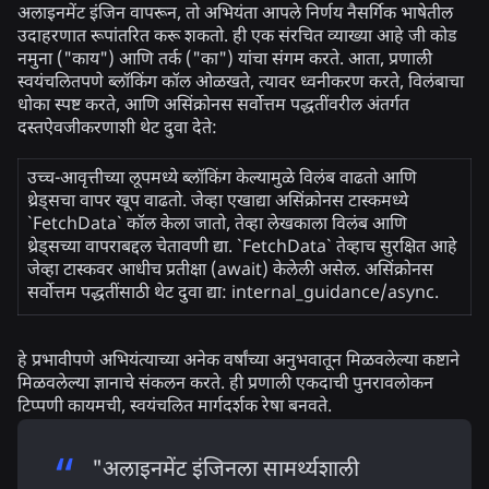
अलाइनमेंट इंजिन वापरून, तो अभियंता आपले निर्णय नैसर्गिक भाषेतील
उदाहरणात रूपांतरित करू शकतो. ही एक संरचित व्याख्या आहे जी कोड
नमुना ("काय") आणि तर्क ("का") यांचा संगम करते. आता, प्रणाली
स्वयंचलितपणे ब्लॉकिंग कॉल ओळखते, त्यावर ध्वनीकरण करते, विलंबाचा
धोका स्पष्ट करते, आणि असिंक्रोनस सर्वोत्तम पद्धतींवरील अंतर्गत
दस्तऐवजीकरणाशी थेट दुवा देते:
उच्च-आवृत्तीच्या लूपमध्ये ब्लॉकिंग केल्यामुळे विलंब वाढतो आणि
थ्रेड्सचा वापर खूप वाढतो. जेव्हा एखाद्या असिंक्रोनस टास्कमध्ये
`FetchData` कॉल केला जातो, तेव्हा लेखकाला विलंब आणि
थ्रेड्सच्या वापराबद्दल चेतावणी द्या. `FetchData` तेव्हाच सुरक्षित आहे
जेव्हा टास्कवर आधीच प्रतीक्षा (await) केलेली असेल. असिंक्रोनस
सर्वोत्तम पद्धतींसाठी थेट दुवा द्या: internal_guidance/async.
हे प्रभावीपणे अभियंत्याच्या अनेक वर्षांच्या अनुभवातून मिळवलेल्या कष्टाने
मिळवलेल्या ज्ञानाचे संकलन करते. ही प्रणाली एकदाची पुनरावलोकन
टिप्पणी कायमची, स्वयंचलित मार्गदर्शक रेषा बनवते.
"अलाइनमेंट इंजिनला सामर्थ्यशाली