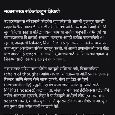
नकारात्मक संकेतांकडून शिकणे
उदाहरणात्मक संरेखनाने कोडबेस गुणवत्तेसाठी आमची मूलभूत पातळी
लक्षणीयरीत्या वाढवली असली तरी, आमचे अंतिम ध्येय असे आहे की AI-
सुचविलेल्या कोडचा पहिला प्रयत्न आमच्या सर्वात अनुभवी अभियंत्यांच्या
कामाइतकाच विश्वासार्ह असावा. म्हणूनच आम्ही प्रत्येक नाकारलेली AI
सूचना, अयशस्वी रिफॅक्टर, किंवा रिग्रेशन-प्रवृत्त करणारा मर्ज यांचा वापर
उच्च-मूल्य असलेल्या संकेत म्हणून करतो, जे आम्ही प्रणालीमध्ये परत फीड
करू शकतो. हे एजंट्सना सातत्याने सुधारण्यासाठी आणि त्यांच्या चुकांमधून
शिकण्यासाठी एक पाइपलाइन तयार करते.
नकारात्मक परिणामांना डोमेन तज्ञांद्वारे सविस्तर तर्क, विचारप्रक्रिया
(chain of thought) आणि अपयशाभोवतालच्या अतिरिक्त संदर्भासह
फिल्टर आणि लेबल केले जाऊ शकते. नंतर हा डेटा अर्थपूर्ण
(semantically) पद्धतीने एम्बेड केला जातो आणि पुनर्प्राप्तीसाठी
निर्देशित (indexed) केला जातो. जेव्हा आमचे कोड इंटेलिजन्स प्लॅटफॉर्म
नवीन आउटपुट सुचवते, तेव्हा ते या डेटाद्वारे अर्थपूर्ण शोध (semantic
search) करते, मागील चुका आणि पुनरावलोककांचा अभिप्राय आठवून
त्या पुन्हा होऊ नयेत याची काळजी घेते.