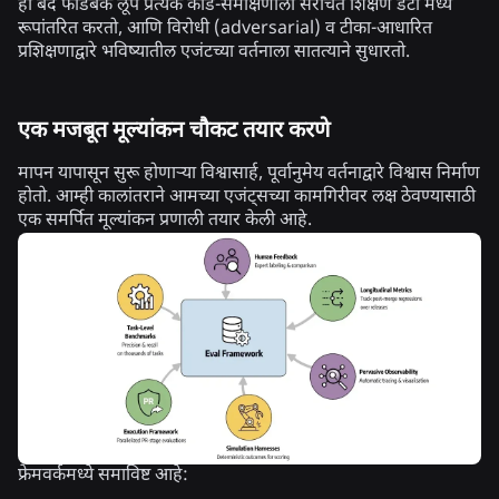
हा बंद फीडबॅक लूप प्रत्येक कोड-समीक्षणाला संरचित शिक्षण डेटा मध्ये
रूपांतरित करतो, आणि विरोधी (adversarial) व टीका-आधारित
प्रशिक्षणाद्वारे भविष्यातील एजंटच्या वर्तनाला सातत्याने सुधारतो.
एक मजबूत मूल्यांकन चौकट तयार करणे
मापन यापासून सुरू होणाऱ्या विश्वासार्ह, पूर्वानुमेय वर्तनाद्वारे विश्वास निर्माण
होतो. आम्ही कालांतराने आमच्या एजंट्सच्या कामगिरीवर लक्ष ठेवण्यासाठी
एक समर्पित मूल्यांकन प्रणाली तयार केली आहे.
फ्रेमवर्कमध्ये समाविष्ट आहे: