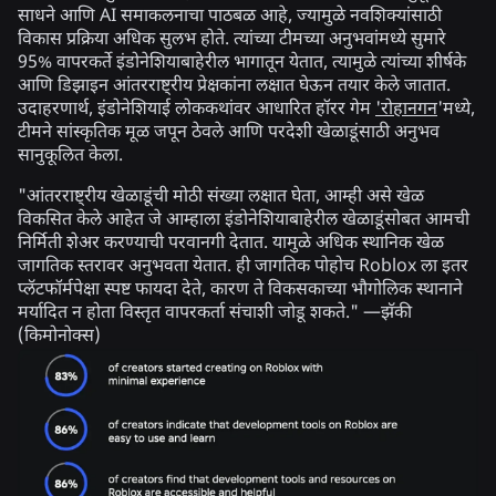
साधने आणि AI समाकलनाचा पाठबळ आहे, ज्यामुळे नवशिक्यांसाठी
विकास प्रक्रिया अधिक सुलभ होते. त्यांच्या टीमच्या अनुभवांमध्ये सुमारे
95% वापरकर्ते इंडोनेशियाबाहेरील भागातून येतात, त्यामुळे त्यांच्या शीर्षके
आणि डिझाइन आंतरराष्ट्रीय प्रेक्षकांना लक्षात घेऊन तयार केले जातात.
उदाहरणार्थ, इंडोनेशियाई लोककथांवर आधारित हॉरर गेम
'रोहानगन
'मध्ये,
टीमने सांस्कृतिक मूळ जपून ठेवले आणि परदेशी खेळाडूंसाठी अनुभव
सानुकूलित केला.
"आंतरराष्ट्रीय खेळाडूंची मोठी संख्या लक्षात घेता, आम्ही असे खेळ
विकसित केले आहेत जे आम्हाला इंडोनेशियाबाहेरील खेळाडूंसोबत आमची
निर्मिती शेअर करण्याची परवानगी देतात. यामुळे अधिक स्थानिक खेळ
जागतिक स्तरावर अनुभवता येतात. ही जागतिक पोहोच Roblox ला इतर
प्लॅटफॉर्मपेक्षा स्पष्ट फायदा देते, कारण ते विकसकाच्या भौगोलिक स्थानाने
मर्यादित न होता विस्तृत वापरकर्ता संचाशी जोडू शकते." —झॅकी
(किमोनोक्स)