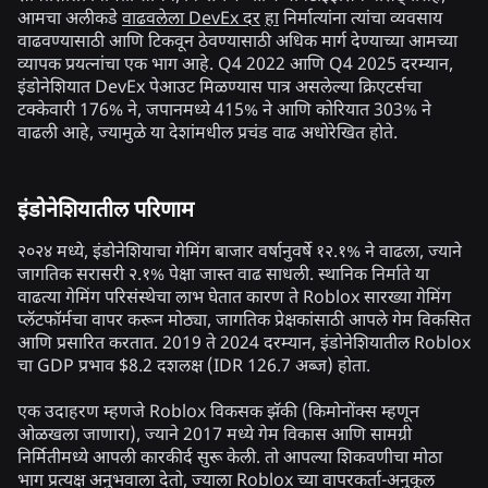
आमचा अलीकडे
वाढवलेला DevEx दर
हा
निर्मात्यांना त्यांचा व्यवसाय
वाढवण्यासाठी आणि टिकवून ठेवण्यासाठी अधिक मार्ग देण्याच्या आमच्या
व्यापक प्रयत्नांचा एक भाग आहे. Q4 2022 आणि Q4 2025 दरम्यान,
इंडोनेशियात DevEx पेआउट मिळण्यास पात्र असलेल्या क्रिएटर्सचा
टक्केवारी 176% ने, जपानमध्ये 415% ने आणि कोरियात 303% ने
वाढली आहे, ज्यामुळे या देशांमधील प्रचंड वाढ अधोरेखित होते.
इंडोनेशियातील परिणाम
२०२४ मध्ये, इंडोनेशियाचा गेमिंग बाजार वर्षानुवर्षे १२.१% ने वाढला, ज्याने
जागतिक सरासरी २.१% पेक्षा जास्त वाढ साधली. स्थानिक निर्माते या
वाढत्या गेमिंग परिसंस्थेचा लाभ घेतात कारण ते Roblox सारख्या गेमिंग
प्लॅटफॉर्मचा वापर करून मोठ्या, जागतिक प्रेक्षकांसाठी आपले गेम विकसित
आणि प्रसारित करतात. 2019 ते 2024 दरम्यान, इंडोनेशियातील Roblox
चा GDP प्रभाव $8.2 दशलक्ष (IDR 126.7 अब्ज) होता.
एक उदाहरण म्हणजे Roblox विकसक झॅकी (किमोनोंक्स म्हणून
ओळखला जाणारा), ज्याने 2017 मध्ये गेम विकास आणि सामग्री
निर्मितीमध्ये आपली कारकीर्द सुरू केली. तो आपल्या शिकवणीचा मोठा
भाग प्रत्यक्ष अनुभवाला देतो, ज्याला Roblox च्या वापरकर्ता-अनुकूल