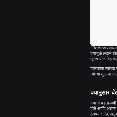
"Roblox त्यांच्य
ज्यामुळे लहान ख
जूल्स पोलोनेट्स्की
पालकांना त्यांच्य
त्यांच्या मुलाच
वयानुसार चॅ
वयाची पडताळणी अं
होते आणि अज्ञान व
ठेवण्यासाठी, अनु