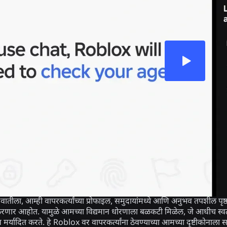
सुरुवातीला, आम्ही वापरकर्त्यांच्या प्रोफाइल, समुदायांमध्ये आणि अनुभव तपशील 
ार आहोत. यामुळे आमच्या विद्यमान धोरणाला बळकटी मिळेल, जे आधीच स्वतः १३ 
रवेश मर्यादित करते. हे Roblox वर वापरकर्त्यांना ठेवण्याच्या आमच्या दृष्टीकोनाला