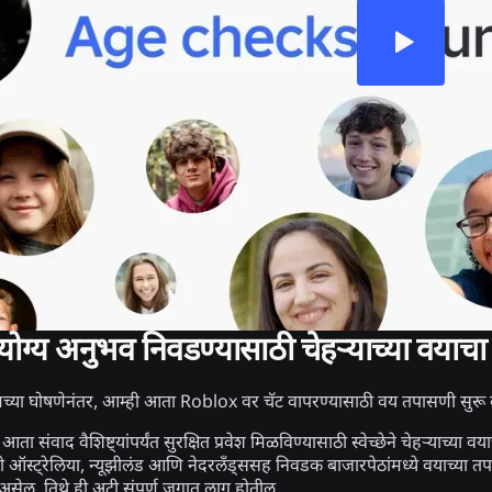
योग्य अनुभव निवडण्यासाठी चेहऱ्याच्या वयाचा
्या घोषणेनंतर, आम्ही आता Roblox वर चॅट वापरण्यासाठी वय तपासणी सुर
ते आता संवाद वैशिष्ट्यांपर्यंत सुरक्षित प्रवेश मिळविण्यासाठी स्वेच्छेने चेहऱ्याच्या
ऑस्ट्रेलिया, न्यूझीलंड आणि नेदरलँड्ससह निवडक बाजारपेठांमध्ये वयाच्या तप
असेल, तिथे ही अटी संपूर्ण जगात लागू होतील.