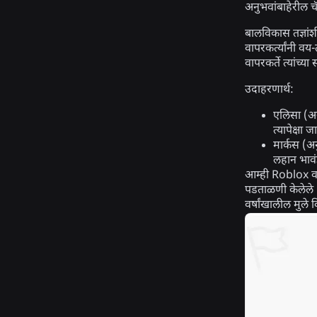
अनुभवांबाहेरील चॅ
बालविकास तज्ञांश
वापरकर्त्यांनी वय-
वापरकर्ते त्यांच
उदाहरणार्थ:
एलिसा (अ
त्यापेक्षा 
मार्कस (अ
लहान भावं
आम्ही Roblox वर 
पडताळणी केलेले 
वर्षांखालील मुले