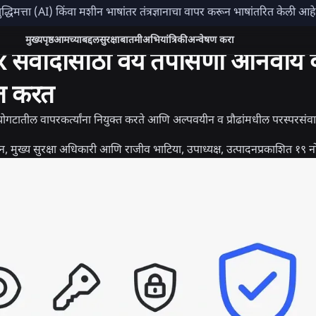
ुद्धिमत्ता (AI) किंवा मशीन भाषांतर तंत्रज्ञानाचा वापर करून भाषांतरित केली आ
चार
बातमी
मुख्यपृष्ठ
आमच्याबद्दल
सुरक्षा
बातमी
अभियांत्रिकी
अन्वेषण करा
संवादासाठी वय तपासणी अनिवार्य क
पित करत
गटातील वापरकर्त्यांना नियुक्त करते आणि अल्पवयीन व प्रौढांमधील परस्परसंवा
 मुख्य सुरक्षा अधिकारी आणि राजीव भाटिया, उपाध्यक्ष, उत्पादन
प्रकाशित
१९ नो