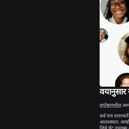
वयानुसार 
सप्टेंबरमधील
आमच
सर्व पात्र वापरकर्
आठवड्यात, आम्ही 
जिथे चॅट उपलब्ध 