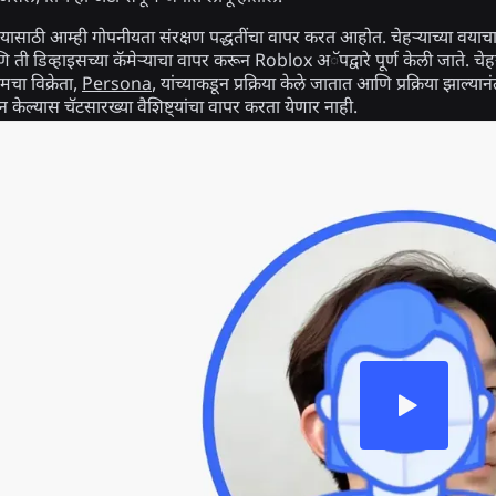
ासाठी आम्ही गोपनीयता संरक्षण पद्धतींचा वापर करत आहोत. चेहऱ्याच्या वया
 ती डिव्हाइसच्या कॅमेर्‍याचा वापर करून Roblox अॅपद्वारे पूर्ण केली जाते. चेहऱ्
ा विक्रेता,
Persona
, यांच्याकडून प्रक्रिया केले जातात आणि प्रक्रिया झा
 केल्यास चॅटसारख्या वैशिष्ट्यांचा वापर करता येणार नाही.