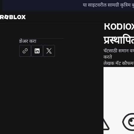
या साइटवरील सामग्री कृत्रिम ब
सुरक्षा + शिष्टा
Roblox 
प्रस्था
शेअर करा
चॅटसाठी समान वयो
करते
लेखक
मॅट कौफमन,