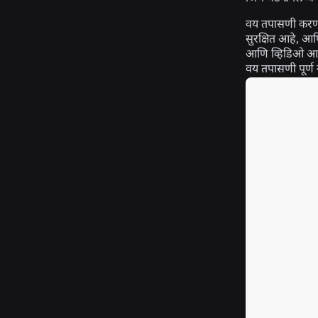
वय तपासणी करण्य
सुरक्षित आहे, आणि
आणि व्हिडिओ आमच
वय तपासणी पूर्ण न