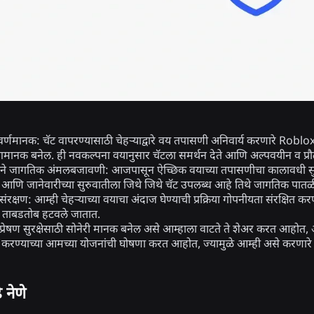
सुवर्णमानक:
चॅट वापरण्यासाठी चेहऱ्याद्वारे वय तपासणी अनिवार्य करणारे Roblox
गमानक बनेल. ही नवकल्पना वयानुसार चॅटला समर्थन देते आणि अल्पवयीन व प्रौढ 
प्याने जागतिक अंमलबजावणी:
आजपासून ऐच्छिक वयाच्या तपासणीचा कालावधी सुरू 
 आणि जानेवारीच्या सुरुवातीला जिथे जिथे चॅट उपलब्ध आहे तिथे जागतिक पातळ
संरक्षण:
आम्ही चेहऱ्याच्या वयाचा अंदाज घेण्याची प्रक्रिया गोपनीयता संरक्षित क
र ताबडतोब हटवले जातात.
्रेषण सुरक्षेसाठी सोनेरी मानक बनेल असे आम्हाला वाटते ते शेअर करत आहोत, आणि
करण्याच्या आमच्या योजनांची घोषणा करत आहोत, ज्यामुळे आम्ही असे करणारे प
े नेणे