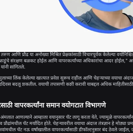
ा तरुण आणि प्रौढ या अनोख्या मिश्रित प्रेक्षकांसाठी विचारपूर्वक केलेल्या वयो
ेळाडूंचे संरक्षण बळकट होईल आणि वापरकर्त्यांच्या अधिकारांचा आदर होईल,"
 यांनी सांगितले.
ा मुलाच्या लिंक केलेल्या खात्यात प्रवेश सुरूच राहील आणि चेहऱ्याच्या वयाचा अंदाज
ा वाढदिवस बदलू शकतील. वयाची तपासणी कशी करावी याबद्दल अधिक माहितीसाठ
टसाठी वापरकर्त्यांना समान वयोगटात विभागणे
मलात आणल्याने आम्हाला वयानुसार चॅट लागू करता येते, ज्यामुळे वापरकर्त्यां
 प्रौढांमधील चॅट मर्यादित होते. चेहऱ्यावरील वयाचा अंदाज तंत्रज्ञान हे मोठ्या प
भवांमधील चॅट नऊ वर्षांखालील वापरकर्त्यांसाठी डीफॉल्टनुसार बंद ठेवले जाईल,