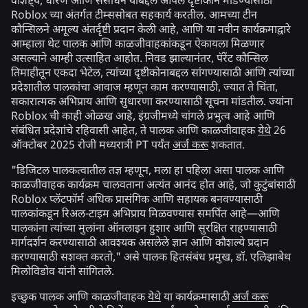
वैशिष्ट्ये, धोरणे आणि संसाधने याबद्दल आपले दृष्टीकोन मांडण्यासाठी
Roblox च्या अंतर्गत टीम्ससोबत सहकार्य करतील. आमच्या टीन
कौन्सिलने अमूल्य अंतर्दृष्टी प्रदान केली आहे, आणि या नवीन कार्यक्रमाद्वारे
आम्हाला थेट पालक आणि काळजीवाहकांकडून ऐकायला मिळणार
असल्याने आम्ही उत्साहित आहोत. निवड झाल्यानंतर, पॅरेंट कौन्सिल
तिमाहीतून एकदा भेटेल, त्यांच्या दृष्टीकोनाबद्दल सांगण्यासाठी आणि त्यांच्या
प्रदेशातील पालकांचा आवाज म्हणून काम करण्यासाठी, ज्यात ते चिंता,
सकारात्मक अभिप्राय आणि सुधारणा करण्यासाठी सूचना मांडतील. ज्यांना
Roblox ची काही ओळख आहे, इंग्रजीमध्ये चांगले प्रभुत्व आहे आणि
संबंधित प्रदेशांचे रहिवासी आहेत, ते पालक आणि काळजीवाहक
येथे
26
ऑक्टोबर 2025 रोजी मध्यरात्री PT पर्यंत
अर्ज करू
शकतात.
"डिजिटल पालकत्वातील तज्ञ म्हणून, मला हा पहिला असा पालक आणि
काळजीवाहक कार्यक्रम चालवताना अत्यंत आनंद होत आहे, जो कुटुंबांसाठी
Roblox प्लॅटफॉर्म अधिक प्रासंगिक आणि सहायक बनवण्यासाठी
पालकांकडून रिअल-टाइम अभिप्राय मिळवण्यास समर्पित आहे—आणि
पालकांना त्यांच्या मुलांना ऑनलाइन हुशार आणि सुरक्षित राहण्यासाठी
मार्गदर्शन करण्यासाठी आवश्यक असलेले ज्ञान आणि कौशल्ये प्रदान
करण्यासाठी सशक्त करतो," असे पालक हितसंबंध प्रमुख, डॉ. एलिझाबेथ
मिलोविडोव यांनी सांगितले.
इच्छुक पालक आणि काळजीवाहक
येथे
या कार्यक्रमासाठी
अर्ज करू