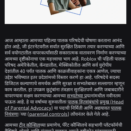
आज आम्हाला आमच्या पहिल्या पालक परिषदेची घोषणा करताना आनंद
होत आहे, जी इंटरनेटवरील सर्वात सुरक्षित ठिकाण तयार करण्याच्या आणि
सर्व वयोगटातील वापरकर्त्यांसाठी सकारात्मक वातावरण निर्माण करण्याच्या
आमच्या दृष्टीकोनाचा एक महत्त्वाचा भाग आहे. Roblox ची पहिली पालक
परिषद अमेरिकेतील, कॅनडातील, मेक्सिकोतील आणि सर्व युरोपीय
देशांतील 40 पर्यंत पालक आणि काळजीवाहकांना एकत्र आणेल, ज्याचा
उद्देश भविष्यात इतर प्रदेशांमध्ये विस्तार करणे हा आहे. परिषदेचे सदस्य
डिजिटल कल्याणाचे समर्थक आणि सुरक्षा व सभ्यतेबाबत सल्लागार म्हणून
काम करतील. हा उपक्रम कुटुंबांना तंत्रज्ञान सुरक्षितपणे आणि जबाबदारीने
वापरण्यास सक्षम करण्याच्या आमच्या
सभ्यतेच्या प्र
यत्नांमधील नवीनतम
पाऊल आहे. हे या वर्षाच्या सुरुवातीला
पालक हितसंबंधांचे
प्रमुख (Head
of Parental Advocacy
) या पदाची निर्मिती आणि अद्ययावत
पालक
नियंत्रणा
ंच्या (
parental controls
) लाँचनंतर केले गेले आहे.
आमच्या
टीन कौन्सिल
च्या प्रमाणेच, पॅरेंट कौन्सिलचे सहभागी प्लॅटफॉर्मची