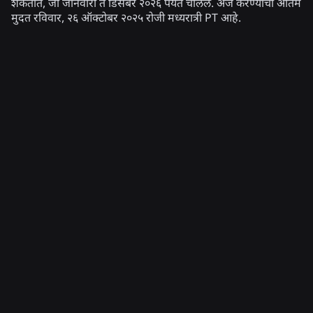
शकतात, जो जानेवारी ते डिसेंबर २०२६ पर्यंत चालेल. अर्ज करण्याची अंतिम
मुदत रविवार, २६ ऑक्टोबर २०२५ रोजी मध्यरात्री PT आहे.
संबंधित बातम्या
अभियांत्रिकी
४ ऑग, २०२६
सेल्फीच्या पलीकडे: Roblox ची वयो-निश्चिती प्रणाली
वयाच्या तपासण्या अद्ययावत ठेवण्यास कशी मदत करते