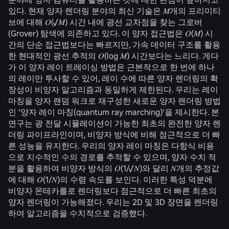
있다. 현재 양자 렌더링 분야의 최신 기술은 𝑀개의 프리미티
브에 대해 𝑂(√𝑀) 시간 내에 광선 교차점을 찾는 그로버
(Grover) 탐색에 의존하고 있다. 이 양자 접근법은 𝑂(𝑀) 시
간의 단순 접근법보다는 빠르지만, 가속 데이터 구조를 활용
한 현대적인 광선 추적의 𝑂(log 𝑀) 시간보다는 느리다. 게다
가 이 양자 레이 트레이싱 방법은 근본적으로 한 번에 하나
의 레이만 투사할 수 있어, 레이 수에 따른 양자 렌더링의 확
장성이 비양자 알고리즘과 동일하게 제한된다. 우리는 레이
마칭을 양자 랜덤 워크로 재구성한 새로운 양자 렌더링 방법
인 '양자 레이 마칭(quantum ray marching)'을 제시한다. 본
연구는 광 전달 시뮬레이션이 가능한 최초의 완전한 양자 렌
더링 파이프라인이며, 비양자 방식에 비해 점근적으로 더 빠
른 성능을 유지한다. 우리의 양자 레이 마칭은 다항식 비용
으로 지수적인 수의 경로를 추적할 수 있으며, 양자 수치 적
분을 활용하여 비양자 방식의 𝑂(1/√𝑁)와 달리 𝑁개의 추정값
에 대해 𝑂(1/𝑁)의 수렴 속도를 보인다. 이러한 특성 덕분에
비양자 몬테카를로 렌더링보다 점근적으로 더 빠른 최초의
양자 렌더링이 가능해졌다. 우리는 2D 및 3D 장면을 렌더링
하여 알고리즘을 수치적으로 검증했다.