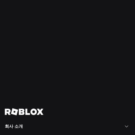
et
교
al.
+
로
블
록
스),
et
al.
Read
Read
Read
More
More
More
함께 미래를 만들어 갑시다
모든 채용 정보 보기
회사 소개