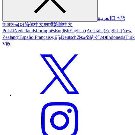
العربية
日本語
বাংলা
한국어
简体中文
मराठी
繁體中文
Polski
Nederlands
Português
English
English (Australia)
English (New
Zealand)
Español
Français
தமிழ்
Deutsch
తెలుగు
हिन्दी
ไทย
Indonesia
Türk
Việt