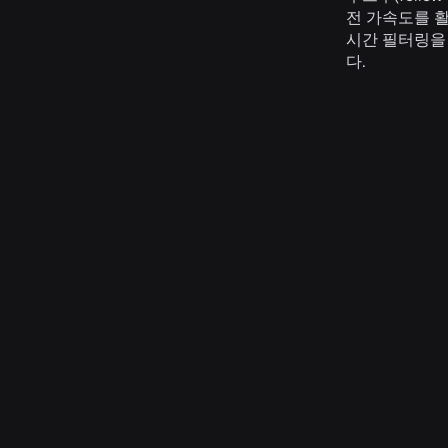
전 가속도를 활
시간 필터링을
다.
Related Publicatio
광
신
하
전
경
드
달
부
웨
시
호
어
뮬
거
가
레
리
속
이
필
레