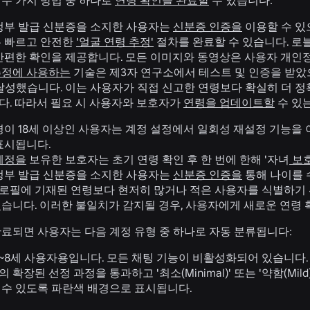
 두 가지 방법 중 하나로
연령 확인을 완료할
수 있습니다:
정부 발급 신분증을 소지한 사용자는
신분증 인증을
이용할 수 있
 빠르고 안전한
'얼굴 연령 추정'
절차를 완료할 수 있습니다. 로
간편한 확인을 제공합니다. 모든 이미지와 동영상은 사용자 개인정
추정에 사용하는
기술은 제3자 연구소에서 테스트 및 인증을 받았으며
달성했습니다. 이는 사용자가 직접 신고한 연령보다 확실히 더 정
다. 따라서 필요 시 사용자와 보호자가
연령을 업데이트할
수 있
령이 18세 이상인 사용자는 계정 설정에서 일회성 재설정 기능을 
표시됩니다.
계정을
보유한 보호자는 초기 연령 확인 후 한 번에 한해 '자녀
보호
정부 발급 신분증을 소지한 사용자는
신분증 인증을
통해 나이를 
로필에 기재된 연령보다 현저히 많거나 적은 사용자를 식별하기 
있습니다. 이러한 불일치가 감지될 경우, 사용자에게 새로운 연령
완료되면 사용자는 다음 계정 유형 중 하나로 자동 분류됩니다:
~8세 사용자용입니다. 모든 채팅 기능이 비활성화되어 있습니다.
확장된 선정 과정을 통과하고 '최소(Minimal)' 또는 '약함(Mi
 수 있도록 파란색 배경으로 표시됩니다.