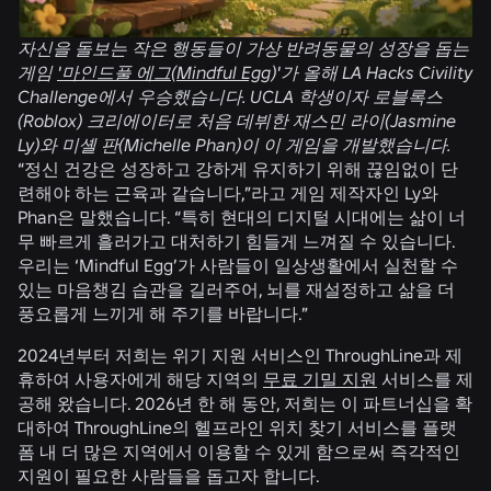
자신을 돌보는 작은 행동들이 가상 반려동물의 성장을 돕는
게임
'마인드풀 에그
(
Mindful Egg
)'가 올해 LA Hacks Civility
Challenge에서 우승했습니다. UCLA 학생이자 로블록스
(Roblox) 크리에이터로 처음 데뷔한 재스민 라이(Jasmine
Ly)와 미셸 판(Michelle Phan)이 이 게임을 개발했습니다.
“정신 건강은 성장하고 강하게 유지하기 위해 끊임없이 단
련해야 하는 근육과 같습니다,”라고 게임 제작자인 Ly와
Phan은 말했습니다. “특히 현대의 디지털 시대에는 삶이 너
무 빠르게 흘러가고 대처하기 힘들게 느껴질 수 있습니다.
우리는 ‘Mindful Egg’가 사람들이 일상생활에서 실천할 수
있는 마음챙김 습관을 길러주어, 뇌를 재설정하고 삶을 더
풍요롭게 느끼게 해 주기를 바랍니다.”
2024년부터 저희는 위기 지원 서비스인 ThroughLine과 제
휴하여 사용자에게 해당 지역의
무료 기밀 지원
서비스를 제
공해 왔습니다. 2026년 한 해 동안, 저희는 이 파트너십을 확
대하여 ThroughLine의 헬프라인 위치 찾기 서비스를 플랫
폼 내 더 많은 지역에서 이용할 수 있게 함으로써 즉각적인
지원이 필요한 사람들을 돕고자 합니다.