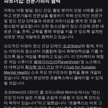
파트너십: 전문가와의 협력
저희는 아동 발달, 정신 건강, 웰빙 분야의 모범 사례를 공유
하고 전문가들의 전문성을 활용하기 위해 선도적인 전문가
및 정신 건강 단체들과 새로운 파트너십을 맺게 된 것을 자
랑스럽게 발표합니다. 또한 청소년들이 정신 건강에 관한 새
로운 기술, 전략, 교육을 통해 역량을 키울 수 있도록 설계된
새로운 게임 개발에도 협력하고 있습니다.
선도적인 비영리 정신 건강 단체인
코코
(
Koko
)와 함께, 우리
는 어린이와 청소년이 괴롭힘에 맞서 회복탄력성을 기를 수
있도록 돕는 게임을 후원하고 있습니다. 이 인터랙티브 체험
은 게임 스튜디오
플레이어쓰리(Playerthree)
및 노스웨스
턴 대학교의
확장형 정신 건강
연구소
(Lab for Scalable
Mental Health
) 소속 주요 연구진과의 협력을 통해 개발되
었습니다. 게임이 완성되면 로블록스에서 플레이할 수 있게
될 것입니다.
코코(Koko)의 CEO인 롭 모리스(Rob Morris) 박사는 “정신
건강 인식의 달은 지원을 손쉽게 이용할 수 있도록 만드는
데 목적이 있습니다”라고 말했습니다. “로블록스는 바로 그
일을 하고 있으며, 더 많은 청소년이 힘든 순간을 극복할 수