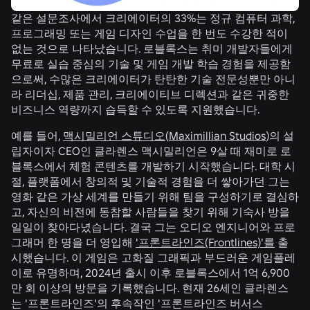
같은 설문조사에서 크리에이터의 33%는 정규 컴퓨터 과학,
프로그래밍 또는 게임 디자인 수업을 한 번도 수강한 적이
없는 것으로 나타났습니다. 로블록스는 취미 개발자들에게
무료로 실습 중심의 기술 및 게임 개발 학습 경험을 제공함
으로써, 수많은 크리에이터가 탄탄한 기술 전문성뿐만 아니
라 리더십, 제품 관리, 크리에이티브 디렉션과 같은 귀중한
비즈니스 역량까지 습득할 수 있도록 지원했습니다.
예를 들어,
맥시밀리언 스튜디오
(
Maximillian Studios
)의 설
립자이자 CEO인 클라렌스 맥시밀리언은 9살 때 재미로 로
블록스에서 체험 콘텐츠를 개발하기 시작했습니다. 대학 시
절, 플랫폼에서 창의적 및 기술적 경험을 더 쌓아가던 그는
영화 같은 가상 세계를 만들기 위해 팀을 구성하기로 결심하
고, 자신의 비전에 동참할 사람들을 찾기 위해 기숙사 방을
일일이 찾아다녔습니다. 결국 그는 오디오 엔지니어와 프로
그래머 한 명을 더 영입해
'프론트라인즈(Frontlines)'를
출
시했습니다. 이 게임은 고화질 그래픽과 부드러운 게임플레
이로 유명하며, 2024년 출시 이후 로블록스에서 1억 6,900
만 회 이상의 방문을 기록했습니다. 현재 26세인 클라렌스
는 '프론트라인즈'의 후속작인 '프론트라인즈 버서스