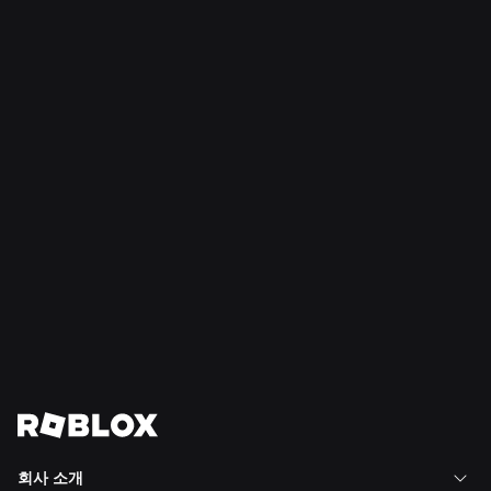
뉴스
2026. 7. 28.
Moments: More Ways to Discover Your Next
Favorite Game on Roblox
자세히 보기
뉴스 전체 보기
회사 소개