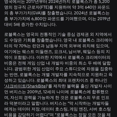
영국에서는 2017년부터 2024년까지 로블록스가 총 5,200
명의 정규직 근로자(FTE)를 지원하며 약 3억 640만 파운드
의 총 부가가치(GVA)를 창출했습니다. 2024년 로블록스는
총 부가가치에 6,800만 파운드를 기여했으며, 이는 2019년
대비 5배 증가한 수치입니다.
로블록스는 영국의 전통적인 기술 중심 경제권 외 지역에서
도 수많은 기회를 창출했습니다. 영국 내 로블록스 크리에이
터의 약 70%는 런던과 남동부 지역 외부에 위치해 있으며,
여기에는 웨스트 미들랜즈, 요크셔, 남서부, 웨일스 등의 지
역이 포함됩니다. 이러한 지역에서 로블록스 크리에이터의
비중은 전체 게임 산업 내 개발자 비중의 최소 두 배에 달합
니다. 광범위한 게임 산업이 주요 스튜디오에 자원을 집중하
는 반면, 로블록스는 개별 개발자를 지속적으로 지원하고 육
성하고 있습니다. 로블록스의 최대 프랜차이즈 중 하나인
'샤크바이트
(
SharkBite
)'를 제작한 블랙풀 출신 개발자 사이
먼 버지스는 2009년, 12세의 나이에 로블록스에 합류했으
며, 자신의 경력을 가능하게 한 것은 로블록스의 무료 인프
라 덕분이라고 말합니다. 버지스는 “막 시작하는 개발자들
에게는 데이터 저장, 데이터 호스팅, 게임 엔진, 서버 호스팅
비용을 감당하기 어렵다”며 “로블록스는 정말 모든 것을 제