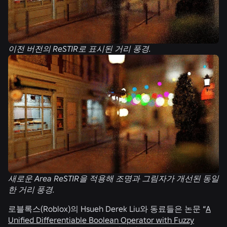
이전 버전의 ReSTIR로 표시된 거리 풍경.
새로운 Area ReSTIR을 적용해 조명과 그림자가 개선된 동일
한 거리 풍경.
로블록스(Roblox)의 Hsueh Derek Liu와 동료들은 논문 “
A
Unified Differentiable Boolean Operator with Fuzzy