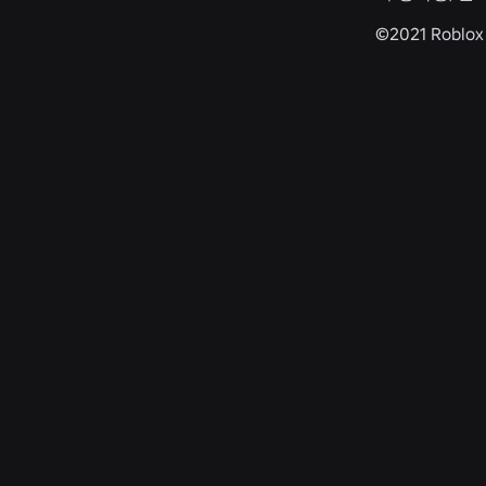
©2021 Robl
공학
2026. 8. 4.
셀카를 넘어: 로블록스의 연령 확인 시스템이
연령 검증을 최신 상태로 유지하는 방법