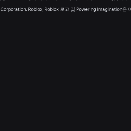
ox Corporation. Roblox, Roblox 로고 및 Powering Imag
관련 뉴스
안전 + 예의
2026. 7. 21.
로블록스, 청소년 예의 및 복지 위원회를 남미
로 확대