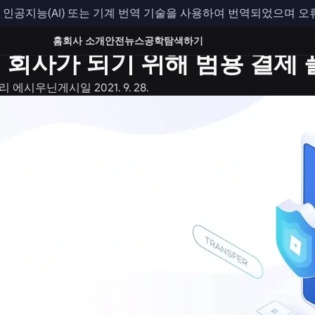
인공지능(AI) 또는 기계 번역 기술을 사용하여 번역되었으며 오
홈
회사 소개
안전
뉴스
공학
탐색하기
 회사가 되기 위해 범용 결제
리 에시우닌
게시일
2021. 9. 28.