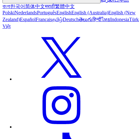
বাংলা
한국어
简体中文
मराठी
繁體中文
Polski
Nederlands
Português
English
English (Australia)
English (New
Zealand)
Español
Français
தமிழ்
Deutsch
తెలుగు
हिन्दी
ไทย
Indonesia
Türk
Việt