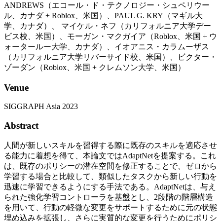
ANDREWS（エコール・ド・テクノロジー・シュペリウー
ル、カナダ + Roblox、米国）、PAUL G. KRY（マギル大
学、カナダ）、 マイケル・ネフ（カリフォルニア大学デー
ビス校、米国）、モーガン・マクガイア（Roblox、米国 + ウ
ォータールー大学、カナダ）、イオアニス・カラムーザス
（カリフォルニア大学リバーサイド校、米国）、ビクター・
ゾーダン（Roblox、米国 + クレムソン大学、米国）
Venue
SIGGRAPH Asia 2023
Abstract
人間が新しいスキルを習得する際に既存のスキルを適応させ
る能力に着想を得て、本論文ではAdaptNetを提案する。これ
は、既存のポリシーの潜在空間を修正することで、ゼロから
学習する場合と比較して、類似したタスクから新しい行動を
迅速に学習できるようにする手法である。AdaptNetは、与え
られた強化学習コントローラを基盤とし、2段階の階層構造
を用いて、行動の軽微な変更をサポートするために元の状態
埋め込みを拡張し、さらに実質的な変更を行うためにポリシ