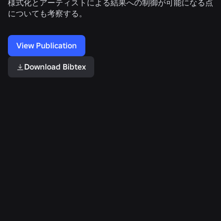
様式化とアーティストによる結果への制御が可能になる点
についても考察する。
View Publication
Download Bibtex
Related Publications
光
ニ
ハ
輸
ュ
ー
送
ー
ド
シ
ラ
ウ
ミ
ル
ェ
ュ
符
ア