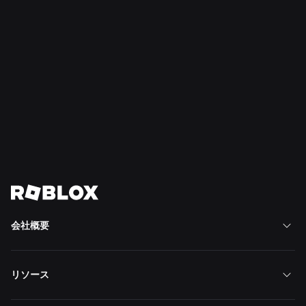
リ
サ
ー
チ）
Read
Read
Read
More
More
More
함께 미래를 만들어 갑시다
모든 채용 정보 보기
会社概要
リソース