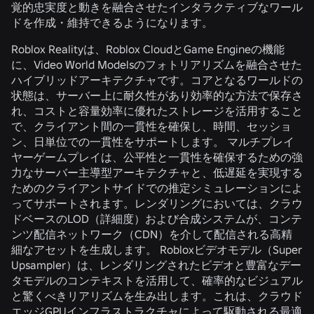
覚的忠実度と動きを融合させたインタラクティブなワール
ドを作成・維持できるようになります。
Roblox Realityは、Roblox CloudとGame Engineの機能
に、Video World Modelsのフォトリアリズムを融合させた
ハイブリッドアーキテクチャです。コアとなるワールドの
状態は、サーバー上に耐久性があり効率的な方法で保存さ
れ、コストと容量効率に優れたストレージを活用すること
で、クライアント間の一貫性を確保し、時間、セッショ
ン、日単位での一貫性をサポートします。 マルチプレイ
ヤーゲームプレイは、公平性と一貫性を確保するための強
力なサーバー主導型アーキテクチャと、低遅延を実現する
ためのクライアントサイドでの推定シミュレーションによ
ってサポートされます。レンダリングにおいては、クラウ
ドベースのLOD（詳細度）および合成システムが、コンテ
ンツ配信ネットワーク（CDN）を介して配信される高精
細なアセットを生成します。 Robloxビデオモデル（Super
Upsampler）は、レンダリングされたビデオと豊富なデー
タモデルのコンテキストを活用して、確率的なビジュアル
と驚くべきリアリズムを生み出します。これは、クラウド
エッジGPUインフラストラクチャによって駆動される最適