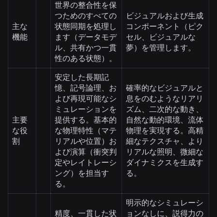
世界の整合性を保
つためのすべての
ビジュアルおよび生成
主な
状態同期を処理し
コンポーネント（ピク
機能
ます（データモデ
セル、ビジュアルな
ル、共有かつ一貫
夢）を管理します。
性のある状態）。
安定した長期記
憶、記号論理、お
確率的なビジュアルと
よび再現可能なシ
息をのむようなリアリ
ミュレーションを
ズム、二次的な動き、
主要
提供する。基本的
自然な動的環境、流体
な役
な物理特性（マテ
物理を実現する。高精
割
リアルや位置）お
細なテクスチャ、より
よび演算（衝突判
リアルな照明、微細な
定やレイトレーシ
ダイナミクスを生成す
ング）を担当す
る。
る。
明示的なシミュレーシ
精度、一貫した状
ョンなしに、説得力の