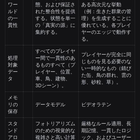
ワー
態、および保証さ
ある高次元な挙動
ルド
れた整合性を提供
（例：生きた群衆の管
の一
する。状態を単一
理）を生成することに
貫性
の「真実の源」に
優れている。各プレイ
集約する。
ヤーのエッジで動作す
る。
すべてのプレイヤ
プレイヤーが完全に同
処理
ー間で一貫性のあ
じものを見る必要のな
対象
るものすべて（プ
い一時的なもの（錆び
デー
レイヤー、位置、
た缶、鳥の群れ、雲の
タ
車、鳥、建物、
形、砂粒、草）。
3Dシーン）。
メモ
リの
データモデル
ビデオラテン
保存
スタ
フォトリアリズム
厳格なルール適用、長
ンド
のための視覚的な
期記憶、一貫したロジ
アロ
複雑さと高い計算
ック、およびユーザー