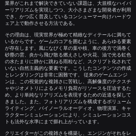
業界がこれまで解決できていない課題は、大規模なハイパ
ーリアリズムを実現しつつ、大小さまざまな開発者が利用
でき、かつ広く普及しているコンシューマー向けハードウ
ェア上で動作させる方法である。
その理由は、現実世界が極めて精緻なディテールに満ちて
いるからです。ゲームのコアを囲むように、あらゆる要素
が存在します。風になびく草の葉や枝、車の後方で渦巻く
砂塵の雲、炎から飛び散る燃えさしや火花、油で光る虹色
の水たまりに静かに跳ねる雨粒など、スクリプト化されて
いない自然主義的な要素です。こうしたコンテンツの作成
とレンダリングは非常に困難です。 従来のゲームエンジ
ンは、この視覚的な複雑さに苦戦し、高解像度のテクスチ
ャやジオメトリによるメモリ負荷がリソースを圧迫するた
め、より単純なリアリズムを表現するための近道を探して
きました。また、フォトリアリズムを構成するボリューム
ライティング、バイノーラルオーディオ、物理演算、キャ
ラクターシミュレーションにより、シミュレーションコス
トも法外な水準にまで膨れ上がっています。
クリエイターがこの複雑さを構築し、エンジンがそれをレ