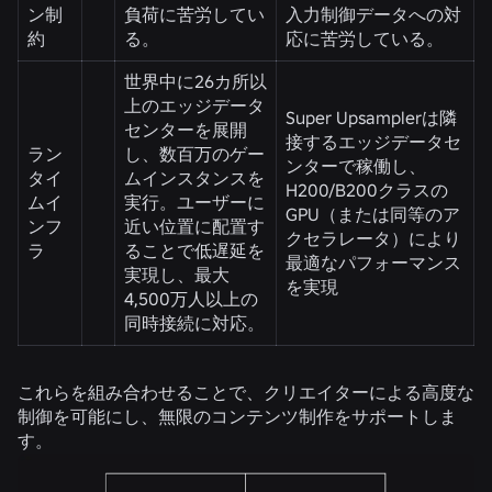
ン制
負荷に苦労してい
入力制御データへの対
約
る。
応に苦労している。
世界中に26カ所以
上のエッジデータ
Super Upsamplerは隣
センターを展開
接するエッジデータセ
ラン
し、数百万のゲー
ンターで稼働し、
タイ
ムインスタンスを
H200/B200クラスの
ムイ
実行。ユーザーに
GPU（または同等のア
ンフ
近い位置に配置す
クセラレータ）により
ラ
ることで低遅延を
最適なパフォーマンス
実現し、最大
を実現
4,500万人以上の
同時接続に対応。
これらを組み合わせることで、クリエイターによる高度な
制御を可能にし、無限のコンテンツ制作をサポートしま
す。