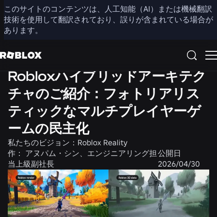
このサイトのコンテンツは、人工知能（AI）または機械翻訳
共有
技術を使用して翻訳されており、誤りが含まれている場合が
あります。
エンジニアリング
製品
ニュース
Robloxハイブリッドアーキテク
チャのご紹介：フォトリアリス
ティックなマルチプレイヤーゲ
ームの民主化
私たちのビジョン：Roblox Reality
作：
アヌパム・シン、エンジニアリング担
公開日
当上級副社長
2026/04/30