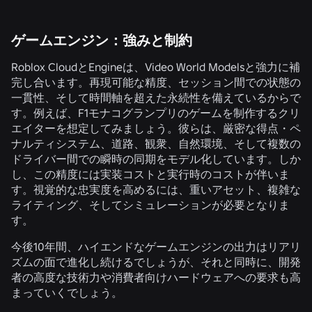
ゲームエンジン：強みと制約
Roblox CloudとEngineは、Video World Modelsと強力に補
完し合います。再現可能な精度、セッション間での状態の
一貫性、そして時間軸を超えた永続性を備えているからで
す。例えば、F1モナコグランプリのゲームを制作するクリ
エイターを想定してみましょう。彼らは、厳密な得点・ペ
ナルティシステム、道路、観衆、自然環境、そして複数の
ドライバー間での瞬時の同期をモデル化しています。しか
し、この精度には実装コストと実行時のコストが伴いま
す。視覚的な忠実度を高めるには、重いアセット、複雑な
ライティング、そしてシミュレーションが必要となりま
す。
今後10年間、ハイエンドなゲームエンジンの出力はリアリ
ズムの面で進化し続けるでしょうが、それと同時に、開発
者の高度な技術力や消費者向けハードウェアへの要求も高
まっていくでしょう。