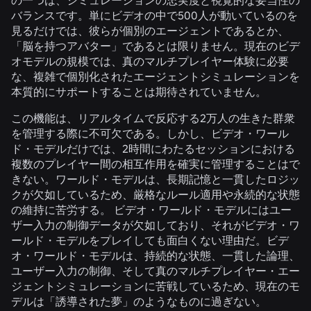
バランスです。単にビデオの中で500人が動いているのを
見るだけでは、彼らが個別のエージェントであるとか、
「脳を持つアバター」であるとは限りません。現在のビデ
オモデルの規模では、真のマルチプレイヤー体験に必要
な、複雑で個別化されたエージェントシミュレーションを
本質的にサポートすることは期待されていません。
この機能は、リアルタイムで反応する2万人の生きた群衆
を管理する際に不可欠である。しかし、ビデオ・ワール
ド・モデルだけでは、2時間にわたるセッションにおける
複数のプレイヤー間の相互作用を確実に管理することはで
きない。ワールド・モデルは、長期記憶と一貫したロジッ
クが欠如しているため、厳格なルール適用や永続的な状態
の維持に苦労する。 ビデオ・ワールド・モデルにはユー
ザー入力の制御データが欠如しており、それがビデオ・ワ
ールド・モデルをプレイしても面白くない理由だ。ビデ
オ・ワールド・モデルは、持続的な状態、一貫した論理、
ユーザー入力の制御、そして真のマルチプレイヤー・エー
ジェントシミュレーションに苦戦しているため、現在のモ
デルは「誘導された夢」のようなものに過ぎない。