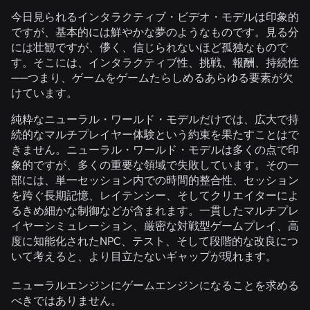
今日見られるインタラクティブ・ビデオ・モデルは印象的
ですが、基本的には鮮やかな夢のようなものです。見る分
には壮観ですが、儚く、信じられないほど孤独なもので
す。そこには、インタラクティブ性、挑戦、報酬、持続性
――つまり、ゲームをゲームたらしめるあらゆる要素が欠
けています。
純粋なニューラル・ワールド・モデルだけでは、広大で持
続的なマルチプレイヤー体験という約束を果たすことはで
きません。ニューラル・ワールド・モデルは多くの点で印
象的ですが、多くの重要な領域で失敗しています。その一
部には、単一セッション内での時間的整合性、セッション
を跨ぐ長期記憶、レイテンシー、そしてクリエイターによ
るきめ細かな制御などが含まれます。一貫したマルチプレ
イヤーシミュレーション、厳密な対戦型ゲームプレイ、高
度に知能化されたNPC、テスト、そして段階的な改良につ
いて考えると、より目立たないギャップが現れます。
ニューラルエンジンにゲームエンジンになることを求める
べきではありません。