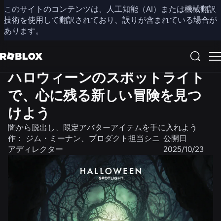
このサイトのコンテンツは、人工知能（AI）または機械翻訳
共有
技術を使用して翻訳されており、誤りが含まれている場合が
あります。
コミュニティ
ニュース
ハロウィーンのスポットライト
で、心に残る新しい冒険を見つ
けよう
闇から脱出し、限定アバターアイテムを手に入れよう
作：
ジム・ミーナン、プロダクト担当シニ
公開日
アディレクター
2025/10/23