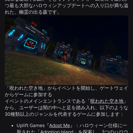
つ最も大胆なハロウィンアップデートへの入り口が満ち溢
れた、幽霊の出る森です。
「呪われた空き地」からイベントを開始し、ゲートウェイ
ユ
からゲームに参加する
踏
イベントのメインエントランスである「
呪われた空き地
」
から、ユーザーは闇の中へと足を踏み入れ、以下のような
30種類以上のジャンルを代表するゲームに参加します：
Uplift Games『
Adopt Me
』：ハロウィーン仕様に一
新された「Adoption Island」を探索し、3つのハロウ