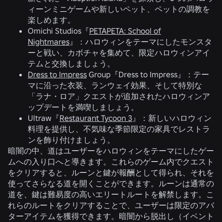
ィーンミニゲームや新しいペット、ペットの調教を
楽しめます。
Omichi Studios『
PETAPETA: School of
Nightmares
』：ハロウィンをテーマにしたモンスタ
ーと戦い、カボチャを集めて、限定ハロウィンアイ
テムと交換しましょう。
Dress to Impress
Group『Dress to Impress』：テー
マに沿った衣装、ランウェイ効果、そして特別な
「ラナ・ロア」クエストが追加されたハロウィンア
ップデートを満喫しましょう。
Ultraw『
Restaurant Tycoon 3
』：新しいハロウィン
料理を提供し、不気味な季節限定の家具でレストラ
ンを飾り付けましょう。
暗闇の中、道はユーザーをハロウィンをテーマにしたゲー
ムへの入り口へと導きます。これらのゲーム内でクエスト
をクリアすると、ルーンと鍵が報酬として得られ、それを
使ってさらなる道を開くことができます。ルーンは通常の
道を、鍵は難易度の高いエリートルートを解禁します。こ
れらのルートをクリアすることで、ユーザーは限定のアバ
ターアイテムを獲得できます。暗闇から脱出し（イベント