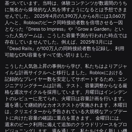
基づいています。当時は、体験コンテンツが数週間のうち
に無名から爆発的な人気を博すようになるとは予想できま
せんでした。 2025年4月の1,390万人から6月には3,060万
人へと、Robloxのピーク同時接続者数を倍増させる一因
となった『Dress to Impress』や『Grow a Garden』とい
った人気ゲームは、こうした容量予測が行われた時点では
存在していませんでした。例えば、2025年3月には
『Dead Rails』が100万人の同時接続者数を記録し、利用
可能なCPU容量をすべて使い切りました。
こうした人気急上昇の事例から学び、私たちはよりアジャ
イルな計画サイクルへと移行しました。Robloxにおける
記録的なプレイヤー数を安定してサポートするため、エン
ジニアリングチームは計画、テスト、容量調整からなる厳
格な週次サイクルを採用しています。月曜日はインシデン
トのレビューに充てられ、火曜日は容量計画を行います。
週を通して継続的なカオステストが実施されます。木曜日
は、クリエイターから予告されている大規模なアップデー
トに向けた容量の確認に重点を置きます。 金曜日には、
週末のピーク利用に備えて追加のクラウドリソースをプロ
ビジョニングします。週を通して、私たちは全く新しい機