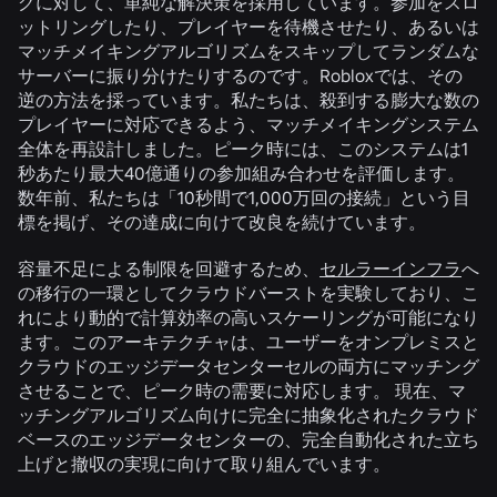
グに対して、単純な解決策を採用しています。参加をスロ
ットリングしたり、プレイヤーを待機させたり、あるいは
マッチメイキングアルゴリズムをスキップしてランダムな
サーバーに振り分けたりするのです。Robloxでは、その
逆の方法を採っています。私たちは、殺到する膨大な数の
プレイヤーに対応できるよう、マッチメイキングシステム
全体を再設計しました。ピーク時には、このシステムは1
秒あたり最大40億通りの参加組み合わせを評価します。
数年前、私たちは「10秒間で1,000万回の接続」という目
標を掲げ、その達成に向けて改良を続けています。
容量不足による制限を回避するため、
セルラーインフラ
へ
の移行の一環としてクラウドバーストを実験しており、こ
れにより動的で計算効率の高いスケーリングが可能になり
ます。このアーキテクチャは、ユーザーをオンプレミスと
クラウドのエッジデータセンターセルの両方にマッチング
させることで、ピーク時の需要に対応します。 現在、マ
ッチングアルゴリズム向けに完全に抽象化されたクラウド
ベースのエッジデータセンターの、完全自動化された立ち
上げと撤収の実現に向けて取り組んでいます。