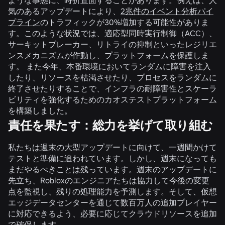
気のあるアップデートにより、
2兆件のイベント分析パイ
プライン
のトラフィックが30%増加する可能性がありま
す。このような状況では、適応型同時実行制御（ACC）、
サーキットブレーカー、リトライの抑制といったレジリエ
ンスメカニズムが作動し、プラットフォームを保護しま
す。 また今年、本番環境においてランダムに障害を注入
したり、リソースを枯渇させたり、プロセスをランダムに
終了させたりすることで、インフラの耐障害性とスケーラ
ビリティを強化するためのカオステストプラットフォーム
を構築しました。
責任を果たす：総力を挙げて取り組む
私たちは週末の大型アップデートに向けて、一週間かけて
テストと準備に追われています。しかし、週末になっても
まだやるべきことは残っています。週末のアップデートに
先立ち、Robloxのエンジニアたちは協力して今後の変更
点を監視し、残りの処理能力を予測します。そして、仮想
エッジデータセンターを通じて数百万人の追加プレイヤー
に対応できるよう、必要に応じてクラウドリソースを追加
で確保します。