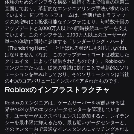
体験のためのインフラを構築・維持する上で独自の課題に
直面しており、革新的なエンジニアリング手法が求められ
ています。 同プラットフォームは、予期せぬトラフィッ
クの急増時にも拡張可能なインフラにより、毎時数十回の
アップデートと3,000万人以上の同時接続ユーザーを支え
ています。このインフラは、2,100万人以上のユーザーが
単一の体験に同時に参加する「サンダーリング・ハード
（Thundering Herd）」と呼ばれる状況にも対応しなけれ
ばなりません（なお、このアップデートコードは独立した
クリエイターによって提供されたものです）。Robloxの
エンジニアたちは、従来の常識に挑むことで革新的なソリ
ューションを生み出しており、そのソリューションは当社
の4つのコアバリューにインスパイアされたものです。
Robloxのインフラストラクチャ
Robloxのエンジニアは、ゲームサーバーを稼働させる世
界中の24か所のエッジデータセンターを管理していま
す。ユーザーがエクスペリエンスに参加すると、レイテン
シーを最小限に抑えるため、最も近いデータセンターと、
そのセンター内で最適なインスタンスにマッチングされま