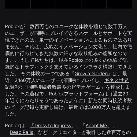
Robloxが、数百万ものユニークな体験を通じて数千万人
のユーザーが同時にプレイできるスケールとサポートを実
現できたのは、単一のイノベーションによるものではあり
ません。それは、広範なイノベーション文化と、社内で徹
底的に行われてきた無数の細かな取り組みの総和なので
す。こうして私たちは、現在Roblox上の多くの体験で記
録的なトラフィックを支えているインフラを構築してきま
した。 その体験の一つである『
Grow a Garden
』は、最
近、2,160万人のユーザーが同時にプレイし、
ギネス世界
記録®
の「同時接続者数最多のビデオゲーム」を達成しま
した。その過程で、Robloxプラットフォームは（過去20
年近くにわたりそうであったように）新たな同時接続者数
のピーク記録を更新し続け、最近では3,000万人を超えま
した。
Robloxは、
「Dress to Impress
」、「
Adopt Me
」、
「
Dead Rails
」など、クリエイターが制作した数百万もの