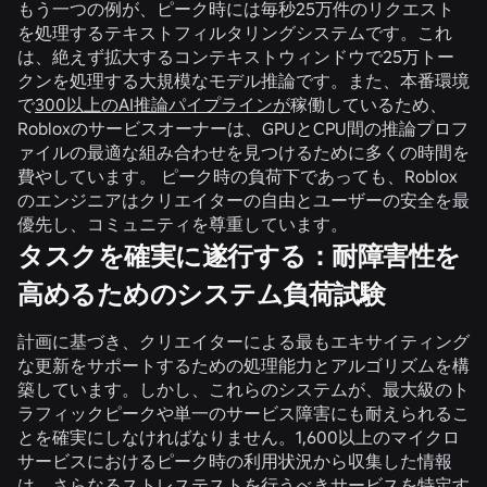
もう一つの例が、ピーク時には毎秒25万件のリクエスト
を処理するテキストフィルタリングシステムです。これ
は、絶えず拡大するコンテキストウィンドウで25万トー
クンを処理する大規模なモデル推論です。また、本番環境
で
300以上のAI推論パイプラインが
稼働しているため、
Robloxのサービスオーナーは、GPUとCPU間の推論プロフ
ァイルの最適な組み合わせを見つけるために多くの時間を
費やしています。 ピーク時の負荷下であっても、Roblox
のエンジニアはクリエイターの自由とユーザーの安全を最
優先し、コミュニティを尊重しています。
タスクを確実に遂行する：耐障害性を
高めるためのシステム負荷試験
計画に基づき、クリエイターによる最もエキサイティング
な更新をサポートするための処理能力とアルゴリズムを構
築しています。しかし、これらのシステムが、最大級のト
ラフィックピークや単一のサービス障害にも耐えられるこ
とを確実にしなければなりません。1,600以上のマイクロ
サービスにおけるピーク時の利用状況から収集した情報
は、さらなるストレステストを行うべきサービスを特定す