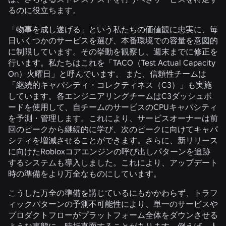
るのに役立ちます。
「物事を成し遂げる」という私たちの価値観に忠実に、毎
日いくつかのサービスを選び、本番環境での容量を意図的
に制限しています。その挙動を観察し、週末までに修正を
行います。私たちはこれを「TACO（Test Actual Capacity
On）火曜日」と呼んでいます。 また、信頼性チームは
「継続的キャパシティ・コレクティネス（C3）」も実施
しています。各エンジニアリングチームはC3ダッシュボ
ードを使用して、自チームのサービスのCPUキャパシティ
を予測・管理します。これにより、サービスオーナーは前
回のピークから継続的に学び、次のピークに向けてキャパ
シティを増減させることができます。さらに、新リリース
に向けたRobloxコアエンジンの呼び出しパターンを追跡
するシステムも導入しました。これにより、アップデート
時の準備をより万全なものにしています。
こうした万全の準備を講じているにもかかわらず、トラフ
ィックパターンの予測不可能性により、単一のサービスや
プロダクトフローがプラットフォーム全体をダウンさせる
ような事態に、時折直面することがあります。例えば、人