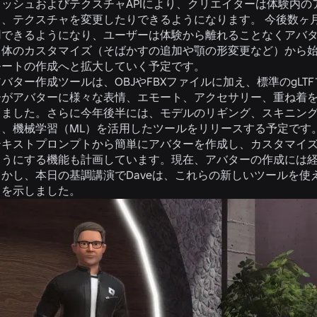
メッシュおよびテクスチャAPIにより、クリエイターは体験内
、テクスチャを変更したりできるようになります。 今後数ヶ月
用できるようになり、ユーザーは体験から離れることなくアバ
自体のカスタマイズ（そばかすの追加や顎の形変更など）から
モートの作成へと拡大していく予定です。
バター作成ツールは、OBJやFBXファイルに加え、標準のgL
ーがアバターに様々な表情、エモート、アクセサリー、重ね着
しました。さらに今年後半には、モデルのリギング、スキニン
る、機械学習（ML）を活用したツールをリリースする予定で
テキストプロンプトから簡単にアバターを作成し、カスタマイ
ようにする機能も計画しています。現在、アバターの作成には経
しかし、本日の基調講演でDaveは、これらの新しいツールを
とを示しました。