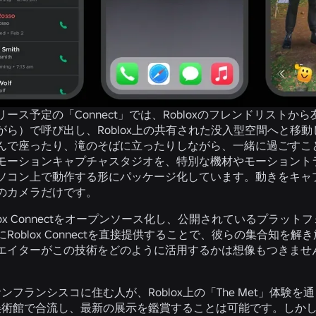
ース予定の「Connect」では、Robloxのフレンドリスト
がら）で呼び出し、Roblox上の共有された没入型空間へと移
んで座ったり、滝のそばに立ったりしながら、一緒に過ごすこ
モーションキャプチャスタジオを、特別な機材やモーショント
ソコン上で動作する形にパッケージ化しています。動きをキャ
のカメラだけです。
lox Connectをオープンソース化し、公開されているプラッ
Roblox Connectを直接提供することで、彼らの集合知
エイターがこの技術をどのように活用するかは想像もつきませ
ンフランシスコに住む人が、Roblox上の「The Met」体
術館で合流し、最新の展示を鑑賞することは可能です。しかし、Co