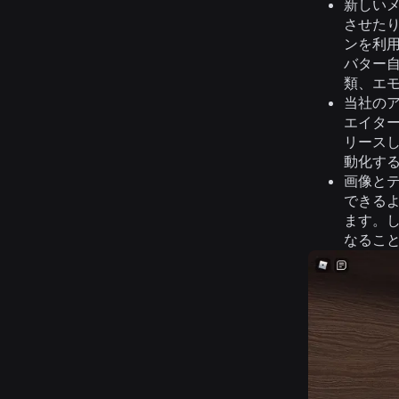
新しい
させたり
ンを利
バター
類、エ
当社のア
エイタ
リース
動化す
画像と
できる
ます。
なるこ