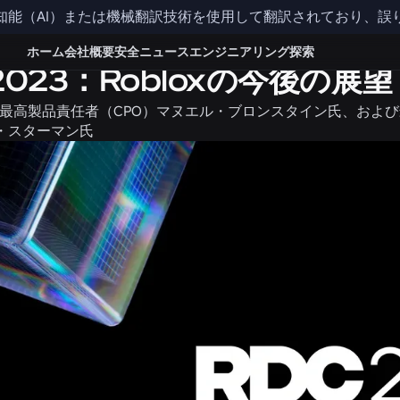
知能（AI）または機械翻訳技術を使用して翻訳されており、誤
ィ
ホーム
会社概要
安全
ニュース
エンジニアリング
探索
 2023：Robloxの今後の展望
oxの最高製品責任者（CPO）マヌエル・ブロンスタイン氏、およ
ン・スターマン氏