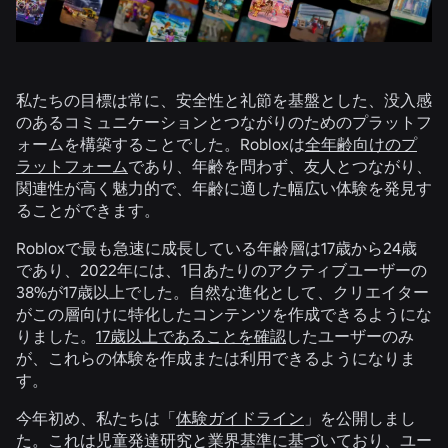
私たちの目標は常に、安全性と礼節を基盤とした、没入感
のあるコミュニケーションとつながりのためのプラットフ
ォームを構築することでした。Robloxは
全年齢向けのプ
ラットフォーム
であり、年齢を問わず、友人とつながり、
関連性が高く魅力的で、年齢に適した幅広い体験を発見す
ることができます。
Robloxで最も急速に成長している年齢層は17歳から24歳
であり、2022年には、1日あたりのアクティブユーザーの
38%が17歳以上でした。自然な進化として、クリエイター
がこの層向けに特化したコンテンツを作成できるようにな
りました。
17歳以上であることを確認
したユーザーのみ
が、これらの体験を作成または利用できるようになりま
す。
今年初め、私たちは「
体験ガイドライン
」を公開しまし
た。これは児童発達研究と業界基準に基づいており、ユー