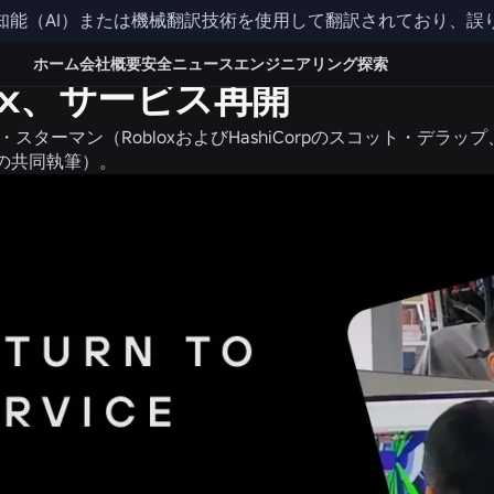
知能（AI）または機械翻訳技術を使用して翻訳されており、誤
リング
ホーム
会社概要
安全
ニュース
エンジニアリング
探索
lox、サービス再開
・スターマン（RobloxおよびHashiCorpのスコット・デラ
の共同執筆）。