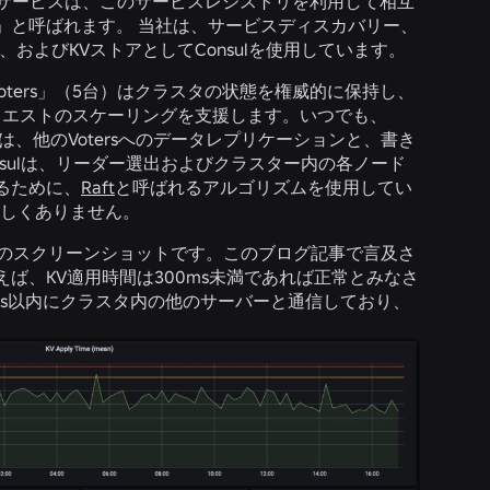
各サービスは、このサービスレジストリを利用して相互
」と呼ばれます。 当社は、サービスディスカバリー、
、およびKVストアとして
Consul
を使用しています。
oters」（5台）はクラスタの状態を権威的に保持し、
りリクエストのスケーリングを支援します。いつでも、
は、他のVotersへのデータレプリケーションと、書き
sulは、リーダー選出およびクラスター内の各ノード
るために、
Raft
と呼ばれるアルゴリズムを使用してい
珍しくありません。
の最近のスクリーンショットです。このブログ記事で言及さ
ば、KV適用時間は300ms未満であれば正常とみなさ
32ms以内にクラスタ内の他のサーバーと通信しており、