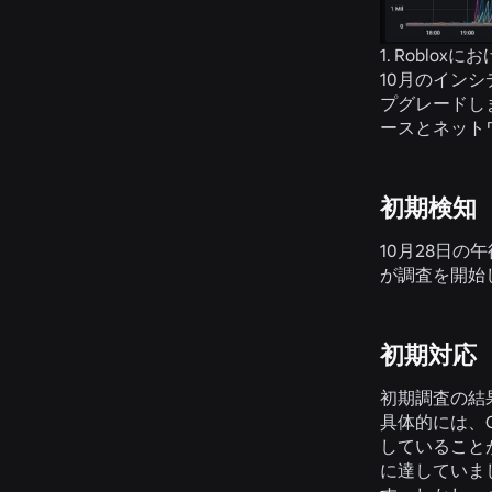
1. Roblo
10月のインシ
プグレードし
ースとネット
初期検知（1
10月28日の
が調査を開始
初期対応（1
初期調査の結
具体的には、C
していること
に達していまし