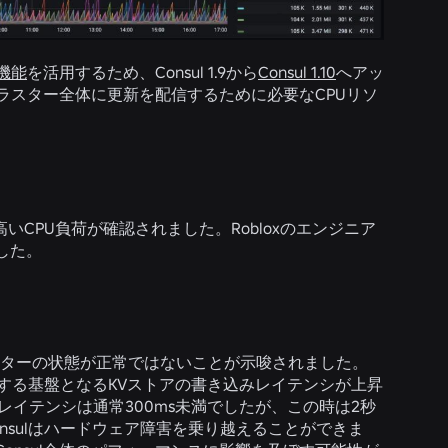
機能
を活用するため、Consul 1.9から
Consul 1.10
へアッ
クラスター全体に更新を配信するために必要なCPUリソ
で高いCPU負荷が確認されました。Robloxのエンジニア
した。
クラスターの状態が正常ではないことが示唆されました。
格納する基盤となるKVストアの書き込みレイテンシが上昇
イテンシは通常300ms未満でしたが、この時は2秒
onsulはハードウェア障害を乗り越えることができま