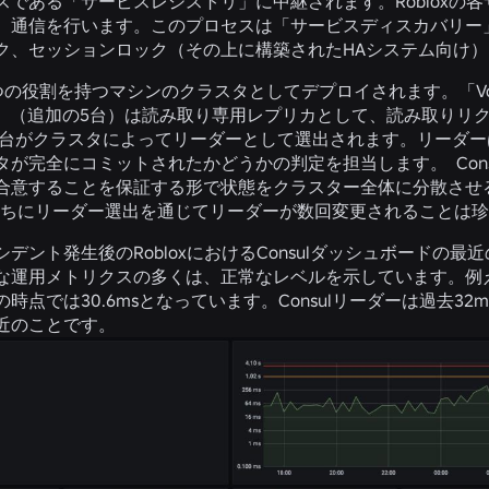
スである「サービスレジストリ」に中継されます。Robloxの
、通信を行います。このプロセスは「サービスディスカバリー
ク、セッションロック（その上に構築されたHAシステム向け）
、2つの役割を持つマシンのクラスタとしてデプロイされます。「V
oters」（追加の5台）は読み取り専用レプリカとして、読み取
うち1台がクラスタによってリーダーとして選出されます。リーダー
タが完全にコミットされたかどうかの判定を担当します。 Con
合意することを保証する形で状態をクラスター全体に分散させ
うちにリーダー選出を通じてリーダーが数回変更されることは
デント発生後のRobloxにおけるConsulダッシュボード
な運用メトリクスの多くは、正常なレベルを示しています。例え
時点では30.6msとなっています。Consulリーダーは過去
近のことです。