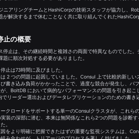
エンジニアリングチームとHashiCorpの技術スタッフが協力し、
題が解決するまで休むことなく共に取り組んでくれたHashiCo
停止の概要
ス停止は、その継続時間と複雑さの両面で特異なものでした。
課題に順次対処する必要がありました。
停止は73時間に及びました。
は 2 つの問題に起因していました。Consul 上で比較的新
よび書き込み負荷がかかったことで、過度な競合が発生し、パ
が、BoltDB において病的なパフォーマンスの問題を引き起こし
ul 内でリーダー選出およびデータレプリケーションのための書
ークロードをサポートする単一のConsulクラスタが、これ
ulの実装の深部に潜む、本来は無関係なこれら2つの問題を診
した。
因をより明確に把握できたはずの重要な監視システムは、Cons
の組み合わせが、トリアージのプロセスを著しく妨げました。