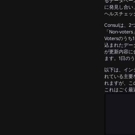
るデータベー
に発見し合い
ヘルスチェッ
Consulは
「Non-v
Votersの
込まれたデー
が更新内容に
ます。1日の
以下は、インシ
れている主要
れますが、この
これはごく最