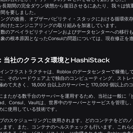
ox を長期間の完全ダウン状態から復旧させるにあたり、我々は
時間を要しました。
リングの改善、オブザーバビリティ・スタックにおける循環依
に向けたエンジニアリングの取り組みを加速しています。
複数のアベイラビリティゾーンおよびデータセンターへの移行
象の根本原因となったConsulの問題については、現在修正を
当社のクラスタ環境とHashiStack
のコアインフラストラクチャは、Roblox のデータセンターで
に、そのハードウェア上で独自のコンピューティング、ストレ
めて大きく、18,000 台以上のサーバーと 170,000 個以
にまたがる数千台のサーバーを運用するため、当社は一般に「
ad
、
Consul
、
Vaultは
、世界中のサーバーとサービスを管理し、R
めに使用している技術です。
ジョブのスケジューリングに使用されます。どのコンテナをどの
します。また、コンテナのヘルスチェックも行います。これらの