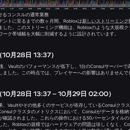
xにおけるコンスルの通常業務
デントに至るまでの数ヶ月間、Robloxは
新しいストリーミング
ました。このストリーミング機能は、Robloxのような大規模
ワーク帯域幅を大幅に削減するように設計されています。
0月28日 13:37）
午後、Vaultのパフォーマンスが低下し、1台のConsulサーバー
しました。この時点では、プレイヤーへの影響はありませんで
0月28日 13:37 – 10月29日 02:00）
果、Vaultやその他多くのサービスが依存しているConsul
onsulクラスタのメトリクスにおいて、Consulがデータを
が確認されました。これらの操作における50パーセンタイルのレ
た。Robloxの規模ではハードウェアの問題は珍しくなく、C