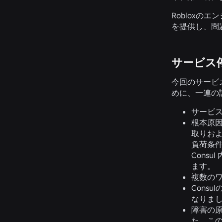
Robloxの
を提供し、問
サービス
今回のサービ
めに、一連の
サービス
根本原因
取りお
負荷条件
Cons
ます。
複数のワ
Cons
なりま
障害の原
た。こ