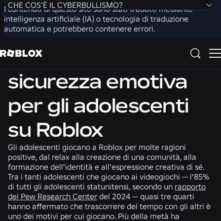
CHE COS'È IL CYBERBULLISMO?
I contenuti di questo sito sono stati tradotti mediante
intelligenza artificiale (IA) o tecnologia di traduzione
automatica e potrebbero contenere errori.
CHE COS'È IL CYBERBULLISMO?
Torna alle guide per le famiglie
QUALI SONO I SEGNALI CHE INDICANO CHE UN
Guida per i genitori:
ADOLESCENTE POTREBBE TROVARSI IN DIFFICOLTÀ
ONLINE?
sicurezza emotiva
COSA POSSONO FARE I GENITORI/CHI SI PRENDE CURA
DEI BAMBINI?
per gli adolescenti
su Roblox
Gli adolescenti giocano a Roblox per molte ragioni
positive, dal relax alla creazione di una comunità, alla
formazione dell'identità e all'espressione creativa di sé.
Tra i tanti adolescenti che giocano ai videogiochi — l'85%
di tutti gli adolescenti statunitensi, secondo un
rapporto
del Pew Research Center
del 2024 — quasi tre quarti
hanno affermato che trascorrere del tempo con gli altri è
uno dei motivi per cui giocano. Più della metà ha