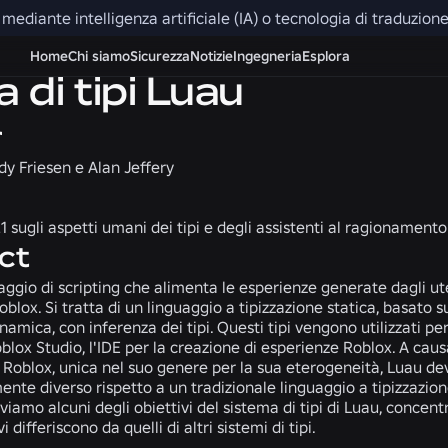
ti mediante intelligenza artificiale (IA) o tecnologia di traduzi
Home
Chi siamo
Sicurezza
Notizie
Ingegneria
Esplora
a di tipi Luau
r
dy Friesen e Alan Jeffery
sugli aspetti umani dei tipi e degli assistenti al ragionamento
ct
uaggio di scripting che alimenta le esperienze generate dagli ute
blox. Si tratta di un linguaggio a tipizzazione statica, basato s
inamica, con inferenza dei tipi. Questi tipi vengono utilizzati pe
Roblox Studio, l'IDE per la creazione di esperienze Roblox. A cau
i Roblox, unica nel suo genere per la sua eterogeneità, Luau de
te diverso rispetto a un tradizionale linguaggio a tipizzazione
iviamo alcuni degli obiettivi del sistema di tipi di Luau, concent
vi differiscono da quelli di altri sistemi di tipi.