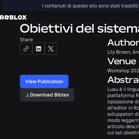
PROGRAMMING LANGUAGES
I contenuti di questo sito sono stati tradot
Obiettivi del sistem
Share
Autho
Lily Brown, An
Venue
Workshop 2021 
Abstra
View Publication
Luau è il ling
Download Bibtex
piattaforma Ro
tipizzazione d
all'editor in 
sviluppatori d
modo leggermen
articolo descr
cui tali obietti