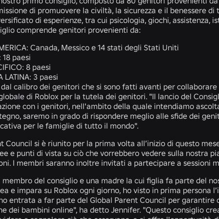
nostro primo consiglio, composto da 80 genitori provenienti d
missione di promuovere la civiltà, la sicurezza e il benessere di 
rsificato di esperienze, tra cui psicologia, giochi, assistenza, i
siglio comprende genitori provenienti da:
MERICA:
Canada, Messico e 14 stati degli Stati Uniti
:
18 paesi
CIFICO:
8 paesi
 LATINA:
3 paesi
 dal calibro dei genitori che si sono fatti avanti per collaborare
lobale di Roblox per la tutela dei genitori. "Il lancio del Consi
azione con i genitori, nell'ambito della quale intendiamo ascolt
stegno, saremo in grado di rispondere meglio alle sfide dei gen
icativa per le famiglie di tutto il mondo".
nt Council si è riunito per la prima volta all’inizio di questo me
ee e punti di vista su ciò che vorrebbero vedere sulla nostra pi
ioni. I membri saranno inoltre invitati a partecipare a sessioni
 membro del consiglio e una madre la cui figlia fa parte del n
rea e impara su Roblox ogni giorno, ho visto in prima persona l
no entrata a far parte del Global Parent Council per garantire
ne dei bambini online", ha detto Jennifer. "Questo consiglio crea 