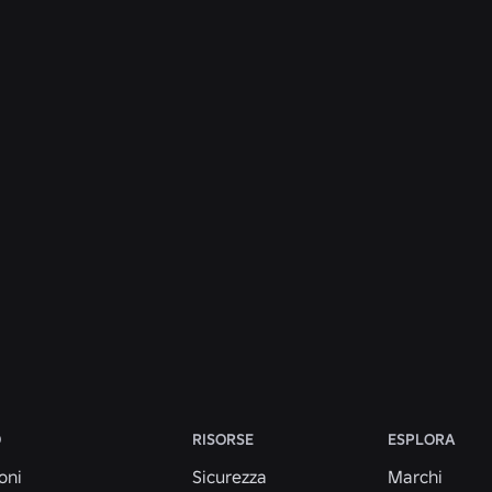
NOTIZIE
28 lug 2026
Moments: altri modi per scoprire il tuo
prossimo gioco preferito su Roblox
Continua a leggere
Vedi tutte le notizie
O
RISORSE
ESPLORA
oni
Sicurezza
Marchi