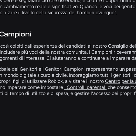
idere e segnalare ciò che osservano, e ci offre l'opportunità d
cambiamento reale e significativo. Quando le voci dei genitori
d alzare il livello della sicurezza dei bambini ovunque".
 Campioni
così colpiti dall’esperienza dei candidati al nostro Consiglio d
ncludere più voci della nostra comunità. I Campioni riceveran
gomenti di interesse. Ci aiuteranno a continuare a imparare da
lobale dei Genitori e i Genitori Campioni rappresentano un pa
n mondo digitale sicuro e civile. Incoraggiamo tutti i genitori i 
ropri figli di utilizzare Roblox, a visitare il nostro
Centro
per la
sono imparare come impostare
i Controlli parentali
che consenton
i di tempo di utilizzo e di spesa, e gestire l’accesso dei propri fi
NOTIZIE CORRELATE