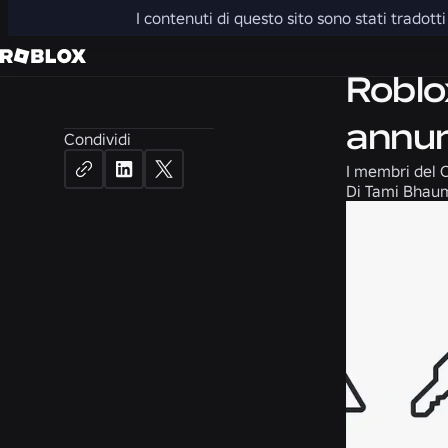
I contenuti di questo sito sono stati tradot
Sicurezza + 
Roblox
annun
Condividi
I membri del C
Di
Tami Bhaumi