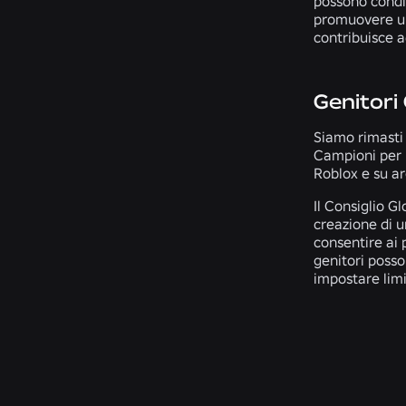
possono condiv
promuovere un 
contribuisce a
Genitori
Siamo rimasti 
Campioni per i
Roblox e su ar
Il Consiglio G
creazione di u
consentire ai p
genitori pos
impostare limit