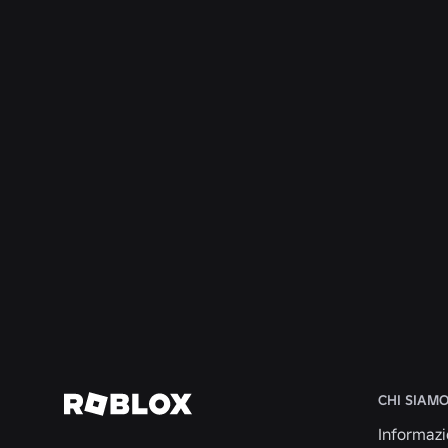
INGEGNERIA
4 ago 2026
Oltre il selfie: come il sistema di verifica
dell'età di Roblox contribuisce a mantenere
aggiornati i controlli sull'età
Continua a leggere
CHI SIAM
Informazi