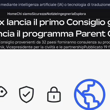
ti mediante intelligenza artificiale (IA) o tecnologia di traduzi
Civiltà
Notizie
Home
Chi siamo
Sicurezza
Notizie
Ingegneria
Esplora
 lancia il primo Consiglio 
cia il programma Parent
onsiglio provenienti da 32 paesi forniranno consulenza su prodo
k, Vicepresidente per la civiltà e le partnership
Pubblicato
19 