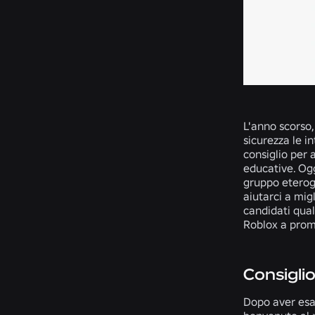
L'anno scorso,
sicurezza le i
consiglio per 
educative. Ogg
gruppo eterog
aiutarci a mig
candidati qua
Roblox a prom
Consiglio
Dopo aver esam