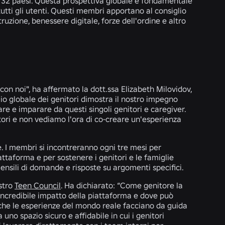
a 32 paesi. Questa prospettiva globale è fondamentale
tutti gli utenti. Questi membri apportano al consiglio
struzione, benessere digitale, forze dell'ordine e altro
 con noi", ha affermato la dott.ssa Elizabeth Milovidov,
glio globale dei genitori dimostra il nostro impegno
are e imparare da questi singoli genitori e caregiver.
itori e non vediamo l'ora di co-creare un'esperienza
se. I membri si incontreranno ogni tre mesi per
attaforma e per sostenere i genitori e le famiglie
 mensili di domande e risposte su argomenti specifici.
ostro
Teen Council
. Ha dichiarato: “Come genitore la
’incredibile impatto della piattaforma e dove può
 che le esperienze del mondo reale facciano da guida
uno spazio sicuro e affidabile in cui i genitori