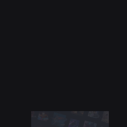
SICUREZZA + CIVILTÀ
21 lug 2026
Roblox estende il Consiglio degli adolescenti
per la civiltà e il benessere al Sud America
Continua a leggere