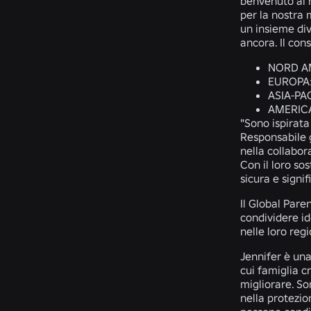
benvenuto al 
per la nostra 
un insieme dive
ancora. Il con
NORD A
EUROPA
ASIA-PA
AMERICA
"Sono ispirata
Responsabile g
nella collabor
Con il loro so
sicura e signif
Il Global Pare
condividere id
nelle loro reg
Jennifer è una
cui famiglia c
migliorare. So
nella protezio