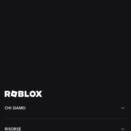
SICUREZZA + CIVILTÀ
21 lug 2026
Roblox estende il Consiglio degli adolescenti
per la civiltà e il benessere al Sud America
Continua a leggere
Vedi tutte le notizie
CHI SIAMO
RISORSE