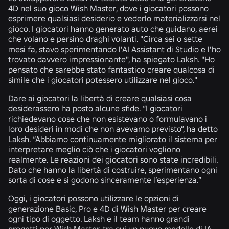
4D nel suo gioco
Wish Master
, dove i giocatori possono
esprimere qualsiasi desiderio e vederlo materializzarsi nel
gioco. I giocatori hanno generato auto che guidano, aerei
che volano e persino draghi volanti. "Circa sei o sette
mesi fa, stavo sperimentando
l'AI Assistant
di Studio
e l'ho
trovato davvero impressionante", ha spiegato Laksh. "Ho
pensato che sarebbe stato fantastico creare qualcosa di
simile che i giocatori potessero utilizzare nel gioco."
Dare ai giocatori la libertà di creare qualsiasi cosa
desiderassero ha posto alcune sfide. “I giocatori
richiedevano cose che non esistevano o formulavano i
loro desideri in modi che non avevamo previsto”, ha detto
Laksh. “Abbiamo continuamente migliorato il sistema per
interpretare meglio ciò che i giocatori vogliono
realmente. Le reazioni dei giocatori sono state incredibili.
Dato che hanno la libertà di costruire, sperimentano ogni
sorta di cose e si godono sinceramente l’esperienza.”
Oggi, i giocatori possono utilizzare le opzioni di
generazione Basic, Pro e 4D di Wish Master per creare
ogni tipo di oggetto. Laksh e il team hanno grandi
progetti per Wish Master, tra cui un nuovo modello di IA