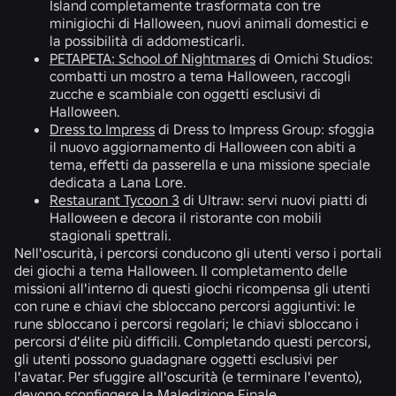
Island completamente trasformata con tre
minigiochi di Halloween, nuovi animali domestici e
la possibilità di addomesticarli.
PETAPETA: School of Nightmares
di Omichi Studios:
combatti un mostro a tema Halloween, raccogli
zucche e scambiale con oggetti esclusivi di
Halloween.
Dress to Impress
di Dress to Impress Group: sfoggia
il nuovo aggiornamento di Halloween con abiti a
tema, effetti da passerella e una missione speciale
dedicata a Lana Lore.
Restaurant Tycoon 3
di Ultraw: servi nuovi piatti di
Halloween e decora il ristorante con mobili
stagionali spettrali.
Nell'oscurità, i percorsi conducono gli utenti verso i portali
dei giochi a tema Halloween. Il completamento delle
missioni all'interno di questi giochi ricompensa gli utenti
con rune e chiavi che sbloccano percorsi aggiuntivi: le
rune sbloccano i percorsi regolari; le chiavi sbloccano i
percorsi d'élite più difficili. Completando questi percorsi,
gli utenti possono guadagnare oggetti esclusivi per
l'avatar. Per sfuggire all'oscurità (e terminare l'evento),
devono sconfiggere la Maledizione Finale.