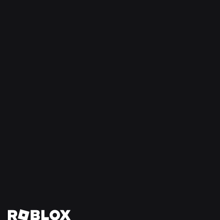
SICUREZZA + CIVILTÀ
21 lug 2026
Roblox estende il Consiglio degli adolescenti
per la civiltà e il benessere al Sud America
Continua a leggere
Vedi tutte le notizie