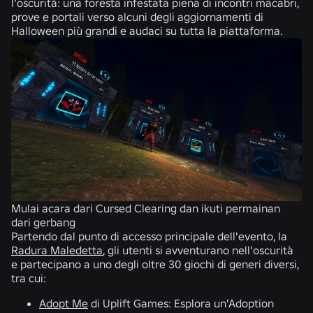
l'oscurità: una foresta infestata piena di incontri macabri,
prove e portali verso alcuni degli aggiornamenti di
Halloween più grandi e audaci su tutta la piattaforma.
Mulai acara dari Cursed Clearing dan ikuti permainan
Gl
dari gerbang
gi
Partendo dal punto di accesso principale dell'evento, la
Radura Maledetta
, gli utenti si avventurano nell'oscurità
e partecipano a uno degli oltre 30 giochi di generi diversi,
tra cui:
Adopt Me
di Uplift Games: Esplora un'Adoption