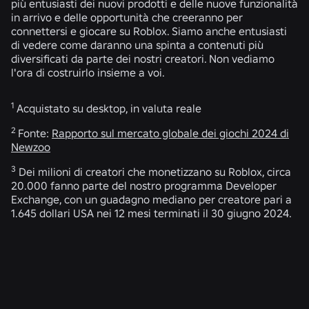
più entusiasti dei nuovi prodotti e delle nuove funzionalità
in arrivo e delle opportunità che creeranno per
connettersi e giocare su Roblox. Siamo anche entusiasti
di vedere come daranno una spinta a contenuti più
diversificati da parte dei nostri creatori. Non vediamo
l'ora di costruirlo insieme a voi.
1
Acquistato su desktop, in valuta reale
2
Fonte:
Rapporto sul mercato globale dei giochi 2024 di
Newzoo
3
Dei milioni di creatori che monetizzano su Roblox, circa
20.000 fanno parte del nostro programma Developer
Exchange, con un guadagno mediano per creatore pari a
1.645 dollari USA nei 12 mesi terminati il 30 giugno 2024.
NOTIZIE CORRELATE
INGEGNERIA
4 ago 2026
Oltre il selfie: come il sistema di verifica dell'età
di Roblox contribuisce a mantenere aggiornati i