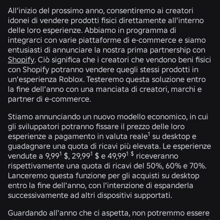
All'inizio del prossimo anno, consentiremo ai creatori
idonei di vendere prodotti fisici direttamente all'interno
delle loro esperienze. Abbiamo in programma di
integrarci con varie piattaforme di e-commerce e siamo
entusiasti di annunciare la nostra prima partnership con
Shopify
. Ciò significa che i creatori che vendono beni fisici
con Shopify potranno vendere quegli stessi prodotti in
un'esperienza Roblox. Testeremo questa soluzione entro
la fine dell'anno con una manciata di creatori, marchi e
partner di e-commerce.
Stiamo annunciando un nuovo modello economico, in cui
gli sviluppatori potranno fissare il prezzo delle loro
1
esperienze a pagamento in valuta reale
su desktop e
guadagnare una
quota di ricavi più elevata
. Le esperienze
1
1
1
$
vendute a 9,99
$, 29,99
$ e 49,99
riceveranno
rispettivamente
una quota di ricavi
del 50%, 60% e
70
%.
Lanceremo questa funzione per gli acquisti su desktop
entro la fine dell'anno, con l'intenzione di espanderla
successivamente ad altri dispositivi supportati.
Guardando all'anno che ci aspetta, non potremmo essere