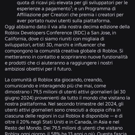
quota di ricavi più elevata per gli sviluppatori per le
1
esperienze
a pagamento
; e un
Programma di
Affiliazione per Creatori
che premia i creatori per
aver portato nuovi utenti sulla piattaforma.
Oggi abbiamo dato il via alla nostra decima edizione della
Roblox Developers Conference (RDC) a San Jose, in
California, dove ci siamo riuniti con migliaia di
sviluppatori, artisti 3D, marchi e influencer che
compongono la comunità creativa globale di Roblox. Si
metteranno in contatto e scopriranno nuove funzionalità
e prodotti che ci aiuteranno a raggiungere i nostri
ambiziosi obiettivi per il futuro.
La comunità di Roblox sta giocando, creando,
comunicando e interagendo più che mai, come
dimostrano i 79,5 milioni di utenti attivi giornalieri (al 30
giugno 2024) provenienti da tutto il mondo che visitano la
nostra piattaforma. Nel secondo trimestre del 2024, gli
utenti attivi giornalieri sono cresciuti a doppia cifra in
ciascuna delle regioni in cui Roblox è disponibile — e di
oltre il 20% negli Stati Uniti e in Canada, in Asia e nel
Resto del Mondo. Dei 79,5 milioni di utenti che visitano
Roblox ogni giorno, il 58% ha 13 anni o più. Questa fascia