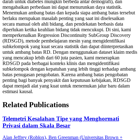
darah untuk diabetes mungkin berbeda antar demografi), dan
mengabaikan perbedaan ini dapat menurunkan daya statistik.
Menemukan ambang batas dan kepada siapa ambang batas tersebut
berlaku merupakan masalah penting yang saat ini diselesaikan
secara manual oleh ahli bidang, dan pendekatan berbasis data
diperlukan ketika keahlian bidang tidak mencukupi. Di sini, kami
memperkenalkan Regression Discontinuity SubGroup Discovery
(RDSGD), metode pembelajaran mesin yang mengidentifikasi
subkelompok yang kuat secara statistik dan dapat diinterpretasikan
untuk ambang batas RD. Dengan menggunakan dataset klaim medis
yang mencakup lebih dari 60 juta pasien, kami menerapkan
RDSGD pada berbagai konteks klinis dan mengidentifikasi
subkelompok dengan kepatuhan yang lebih tinggi terhadap ambang
batas penugasan pengobatan. Karena ambang batas pengobatan
penting bagi banyak penyakit dan keputusan kebijakan, RDSGD
dapat menjadi alat yang kuat untuk menemukan jalur baru dalam
estimasi kausal.
Related Publications
Telemetri Kesalahan Tipe yang Menghormati
Privasi dalam Skala Besar
Alan Jeffrey (Roblox), Ben Greenman (Universitas Brown +