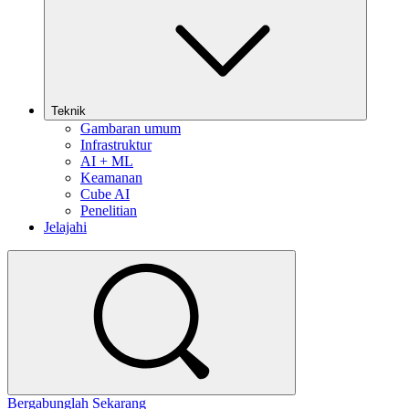
Teknik
Gambaran umum
Infrastruktur
AI + ML
Keamanan
Cube AI
Penelitian
Jelajahi
Bergabunglah Sekarang