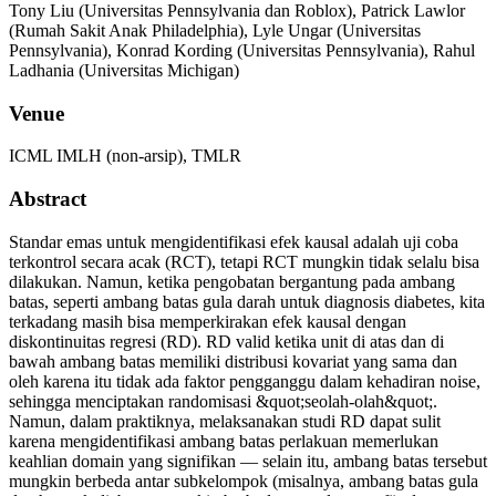
Tony Liu (Universitas Pennsylvania dan Roblox), Patrick Lawlor
(Rumah Sakit Anak Philadelphia), Lyle Ungar (Universitas
Pennsylvania), Konrad Kording (Universitas Pennsylvania), Rahul
Ladhania (Universitas Michigan)
Venue
ICML IMLH (non-arsip), TMLR
Abstract
Standar emas untuk mengidentifikasi efek kausal adalah uji coba
terkontrol secara acak (RCT), tetapi RCT mungkin tidak selalu bisa
dilakukan. Namun, ketika pengobatan bergantung pada ambang
batas, seperti ambang batas gula darah untuk diagnosis diabetes, kita
terkadang masih bisa memperkirakan efek kausal dengan
diskontinuitas regresi (RD). RD valid ketika unit di atas dan di
bawah ambang batas memiliki distribusi kovariat yang sama dan
oleh karena itu tidak ada faktor pengganggu dalam kehadiran noise,
sehingga menciptakan randomisasi &quot;seolah-olah&quot;.
Namun, dalam praktiknya, melaksanakan studi RD dapat sulit
karena mengidentifikasi ambang batas perlakuan memerlukan
keahlian domain yang signifikan — selain itu, ambang batas tersebut
mungkin berbeda antar subkelompok (misalnya, ambang batas gula