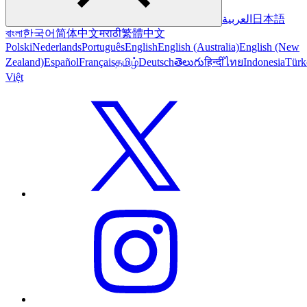
العربية
日本語
বাংলা
한국어
简体中文
मराठी
繁體中文
Polski
Nederlands
Português
English
English (Australia)
English (New
Zealand)
Español
Français
தமிழ்
Deutsch
తెలుగు
हिन्दी
ไทย
Indonesia
Türk
Việt