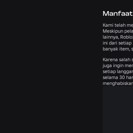
Manfaat 
Kami telah me
Meskipun pel
lainnya, Robl
ini dari seti
banyak item, 
Karena salah 
juga ingin me
setiap langga
selama 30 har
menghabiskan 