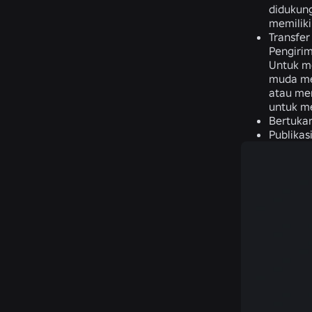
didukun
memiliki
Transfer
Pengirim
Untuk me
muda me
atau men
untuk m
Bertukar
Publikas