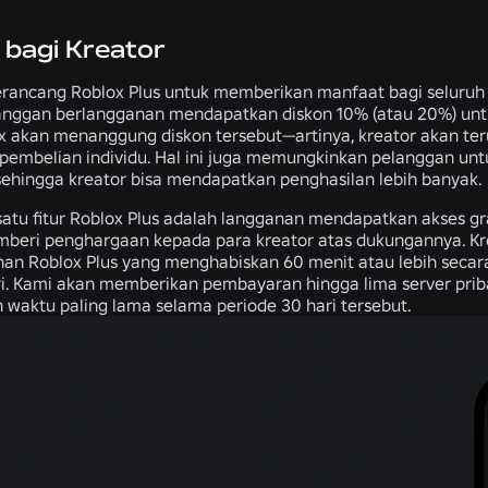
bagi Kreator
rancang Roblox Plus untuk memberikan manfaat bagi seluruh p
anggan berlangganan mendapatkan diskon 10% (atau 20%) unt
ox akan menanggung diskon tersebut—artinya, kreator akan te
ap pembelian individu. Hal ini juga memungkinkan pelanggan u
sehingga kreator bisa mendapatkan penghasilan lebih banyak.
satu fitur Roblox Plus adalah langganan mendapatkan akses grat
mberi penghargaan kepada para kreator atas dukungannya. K
nan Roblox Plus yang menghabiskan 60 menit atau lebih secara
i. Kami akan memberikan pembayaran hingga lima server prib
waktu paling lama selama periode 30 hari tersebut.