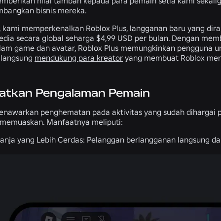
mberikan nilai tambah kepada para pemain setia kami sekalig
bangkan bisnis mereka.
l, kami memperkenalkan Roblox Plus, langganan baru yang dira
sedia secara global seharga $4,99 USD per bulan. Dengan memb
alam game dan avatar, Roblox Plus memungkinkan pengguna
 langsung
mendukung para kreator
yang membuat Roblox menj
atkan Pengalaman Pemain
enawarkan penghematan pada aktivitas yang sudah dihargai 
h memuaskan. Manfaatnya meliputi:
anja yang Lebih Cerdas:
Pelanggan berlangganan langsung dap