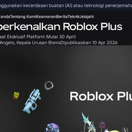
menggunakan kecerdasan buatan (AI) atau teknologi penerjemah
Komunitas
Produk
randa
Tentang Kami
Keamanan
Berita
Teknik
Jelajahi
rkenalkan Roblox Plus
at Eksklusif Platform Mulai 30 April
’Angelo, Kepala Urusan Bisnis
Dipublikasikan
10 Apr 2026