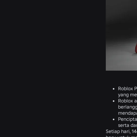
Roblox P
yang men
Roblox 
berlang
mendapa
Pencipt
serta d
Setiap hari, 