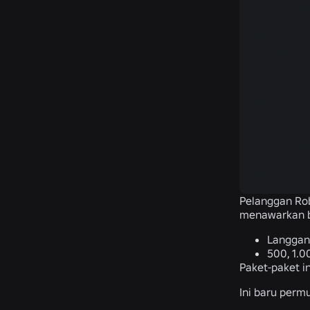
Pelanggan Rob
menawarkan be
Langgana
500, 1.0
Paket-paket i
Ini baru perm