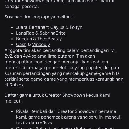
Creator Showdown pertama, juga akan hadir—kali ini
sebagai peserta.
Susunan tim lengkapnya meliputi:
Juara Bertahan:
Caylus
&
Foltyn
LanaRae
&
SabrinaBrite
Bundun
&
TheaBeasty
Cash
&
Vindooly
Anggota tim akan bertanding dalam pertandingan 1v1,
2v2, dan 4v4 selama lima putaran. Tim akan
mendapatkan poin dengan menunjukkan keahlian
mereka di berbagai genre Roblox yang populer, dengan
susunan pertandingan yang mencakup game-game hits
terkini serta game-game yang
memperluas kemungkinan
di Roblox
.
Daftar game untuk Creator Showdown kedua kami
meliputi:
Rivals
: Kembali dari Creator Showdown pertama
kami, game penembak arena yang seru ini menguji
taktik dan refleks.
Chained
: Sebuah permainan lintasan rintangan,