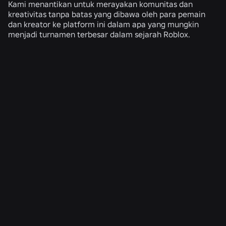
Kami menantikan untuk merayakan komunitas dan
kreativitas tanpa batas yang dibawa oleh para pemain
dan kreator ke platform ini dalam apa yang mungkin
menjadi turnamen terbesar dalam sejarah Roblox.
BERITA TERKAIT
TEKNIK
4 Agu 2026
Lebih dari Sekadar Selfie: Bagaimana Sistem
Verifikasi Usia Roblox Membantu Menjaga