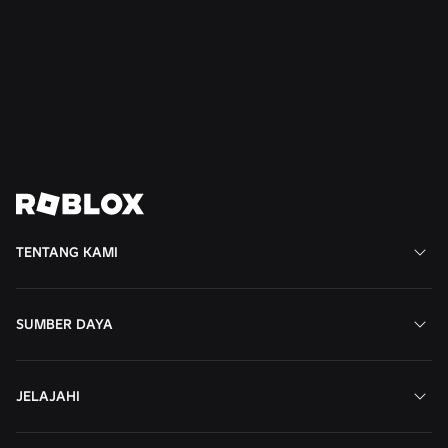
Kesopanan dan Kesejahteraan ke Amerika
Selatan
Baca Selengkapnya
Tampilkan Semua Berita
TENTANG KAMI
SUMBER DAYA
JELAJAHI