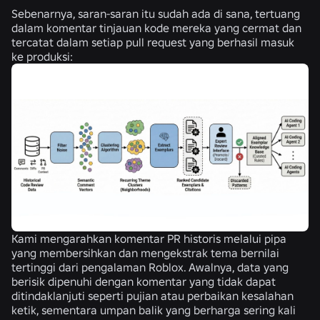
Sebenarnya, saran-saran itu sudah ada di sana, tertuang
dalam komentar tinjauan kode mereka yang cermat dan
tercatat dalam setiap pull request yang berhasil masuk
ke produksi:
Kami mengarahkan komentar PR historis melalui pipa
yang membersihkan dan mengekstrak tema bernilai
tertinggi dari pengalaman Roblox. Awalnya, data yang
berisik dipenuhi dengan komentar yang tidak dapat
ditindaklanjuti seperti pujian atau perbaikan kesalahan
ketik, sementara umpan balik yang berharga sering kali