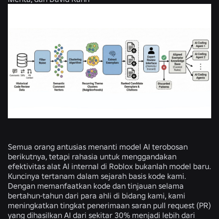
Semua orang antusias menanti model AI terobosan
berikutnya, tetapi rahasia untuk menggandakan
efektivitas alat AI internal di Roblox bukanlah model baru.
Kuncinya tertanam dalam sejarah basis kode kami.
Dengan memanfaatkan kode dan tinjauan selama
bertahun-tahun dari para ahli di bidang kami, kami
meningkatkan tingkat penerimaan saran pull request (PR)
yang dihasilkan AI dari sekitar 30% menjadi lebih dari