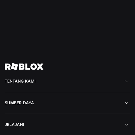
Roblox Memperluas Dewan Remaja untuk
Kesopanan dan Kesejahteraan ke Amerika
Selatan
Baca Selengkapnya
Tampilkan Semua Berita
TENTANG KAMI
SUMBER DAYA
JELAJAHI