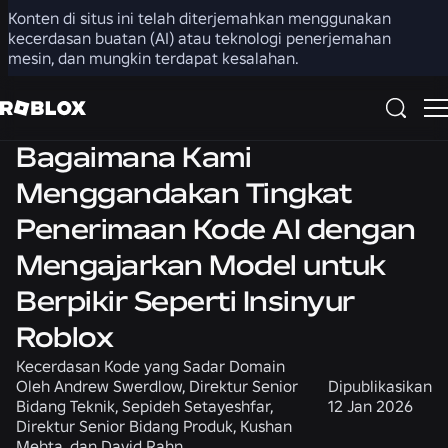
Konten di situs ini telah diterjemahkan menggunakan
Bagikan
kecerdasan buatan (AI) atau teknologi penerjemahan
mesin, dan mungkin terdapat kesalahan.
Teknik
Bagaimana Kami
Menggandakan Tingkat
Penerimaan Kode AI dengan
Mengajarkan Model untuk
Berpikir Seperti Insinyur
Roblox
Kecerdasan Kode yang Sadar Domain
Oleh
Andrew Swerdlow, Direktur Senior
Dipublikasikan
Bidang Teknik, Sepideh Setayeshfar,
12 Jan 2026
Direktur Senior Bidang Produk, Kushan
Mehta, dan David Rahn