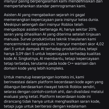
insinyur paling berpengalaman kami mendefinisikan dan
mempertahankan standar pemrograman kami.
Asisten AI yang mengabaikan sejarah ini gagal
memenangkan kepercayaan para insinyur kelas dunia.
Meskipun setengah dari insinyur Roblox telah
mengadopsi asisten bertenaga AI, hanya sekitar 20%
saran yang dihasilkan AI yang diterima setelah tinjauan
manusia. Survei produktivitas teknik triwulanan kami
mencerminkan kenyataan ini. Insinyur memberi skor 4,02
dari 5 untuk dampak AI terhadap produktivitas, tetapi
hanya 3,09 dari 5 untuk kepercayaan terhadap kualitas
kode AI. Singkatnya, AI membantu, tetapi kepercayaan
tetap terbatas, terutama pada kode C++ warisan dan
domain kode yang lebih kompleks.
Untuk menutup kesenjangan konteks ini, kami
berinvestasi dalam platform kecerdasan kode agen yang
dibangun berdasarkan riwayat teknik Roblox sendiri,
selaras dengan contoh-contoh ahli, dan divalidasi melalui
evaluasi yang ketat. Platform kecerdasan kode ini
dirancang tidak hanya untuk menghasilkan saran kode,
tetapi juga untuk
beriterasi dengan kedalaman