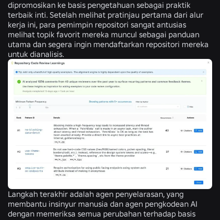
dipromosikan ke basis pengetahuan sebagai praktik
terbaik inti. Setelah melihat pratinjau pertama dari alur
kerja ini, para pemimpin repositori sangat antusias
melihat topik favorit mereka muncul sebagai panduan
utama dan segera ingin mendaftarkan repositori mereka
untuk dianalisis.
Langkah terakhir adalah agen penyelarasan, yang
membantu insinyur manusia dan agen pengkodean AI
dengan memeriksa semua perubahan terhadap basis